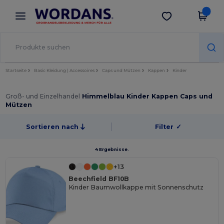
×
Wordans App
App holen
Bessere Preise in der App!
Startseite
Basic Kleidung | Accessoires
Caps und Mützen
Kappen
Kinder
Groß- und Einzelhandel
Himmelblau Kinder Kappen Caps und
Mützen
Sortieren nach
Filter
✓
4 Ergebnisse.
+13
Beechfield BF10B
Kinder Baumwollkappe mit Sonnenschutz