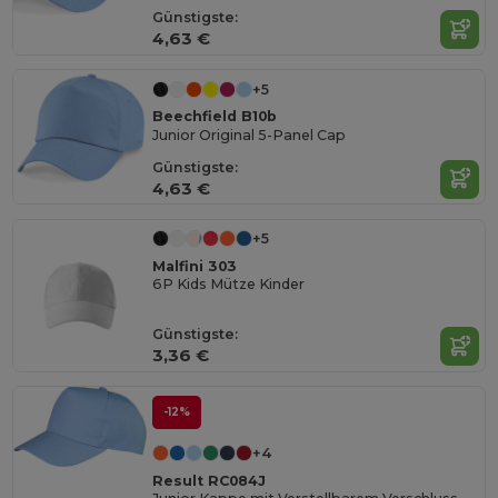
Günstigste:
4,63 €
+5
Beechfield B10b
Junior Original 5-Panel Cap
Günstigste:
4,63 €
+5
Malfini 303
6P Kids Mütze Kinder
Günstigste:
3,36 €
-12%
+4
Result RC084J