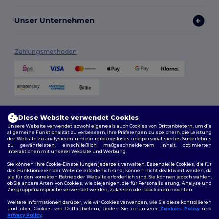
Unser Unternehmen
Zahlungsmethoden
Versandmethoden
Diese Website verwendet Cookies
Unsere Website verwendet sowohl eigene als auch Cookies von Drittanbietern, um die
allgemeine Funktionalität zu verbessern, Ihre Präferenzen zu speichern, die Leistung
der Website zu analysieren und ein reibungsloses und personalisiertes Surferlebnis
zu gewährleisten, einschließlich maßgeschneidertem Inhalt, optimierten
Interaktionen mit unserer Website und Werbung.
Sie können Ihre Cookie-Einstellungen jederzeit verwalten. Essenzielle Cookies, die für
das Funktionieren der Website erforderlich sind, können nicht deaktiviert werden, da
sie für den korrekten Betrieb der Website erforderlich sind. Sie können jedoch wählen,
Folge uns
ob Sie andere Arten von Cookies, wie diejenigen, die für Personalisierung, Analyse und
Zielgruppenansprache verwendet werden, zulassen oder blockieren möchten.
Weitere Informationen darüber, wie wir Cookies verwenden, wie Sie diese kontrollieren
und über Cookies von Drittanbietern, finden Sie in unserer
Cookies Policy
und
Privacy Policy
.
2026. Alle Rechte vorbehalten