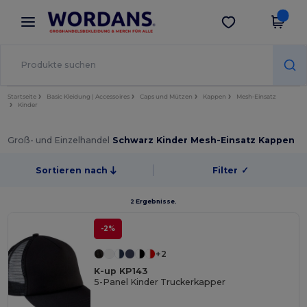
×
Wordans App
App holen
Bessere Preise in der App!
Startseite
Basic Kleidung | Accessoires
Caps und Mützen
Kappen
Mesh-Einsatz
Kinder
Groß- und Einzelhandel
Schwarz Kinder Mesh-Einsatz Kappen
Sortieren nach
Filter
✓
2 Ergebnisse.
-2%
+2
K-up KP143
5-Panel Kinder Truckerkapper