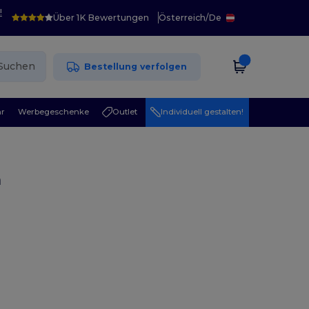
!
Über 1K Bewertungen
Österreich
/
De
Suchen
Bestellung verfolgen
r
Werbegeschenke
Outlet
Individuell gestalten!
n