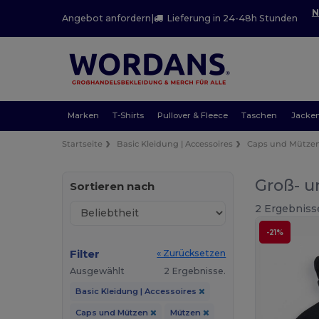
N
Angebot anfordern
|
Lieferung in 24-48h Stunden
Marken
T-Shirts
Pullover & Fleece
Taschen
Jacke
Startseite
Basic Kleidung | Accessoires
Caps und Mütze
Groß- u
Sortieren nach
2 Ergebniss
-21%
Filter
« Zurücksetzen
Ausgewählt
2 Ergebnisse.
Basic Kleidung | Accessoires
Caps und Mützen
Mützen