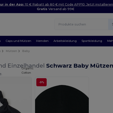
ur in der App:
10 € Rabatt ab 80 € mit Code APP10. Jetzt installieren
Gratis
Versand ab 99€
n
Caps und Mützen
Hemden
Arbeitskleidung
Sportkleidung
Meh
n
Mützen
Baby
nd Einzelhandel
Schwarz Baby Mütze
Organic
Cotton
e.
-9%