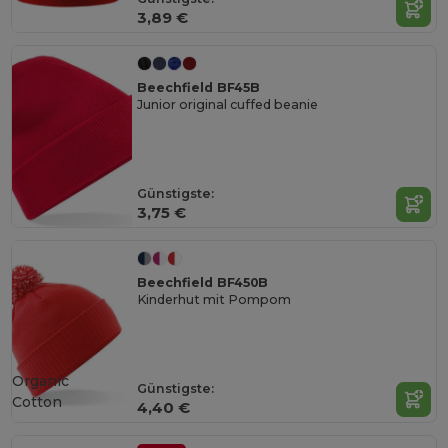
3,89 €
Beechfield BF45B
Junior original cuffed beanie
Günstigste:
3,75 €
Beechfield BF450B
Kinderhut mit Pompom
Organic
Günstigste:
Cotton
4,40 €