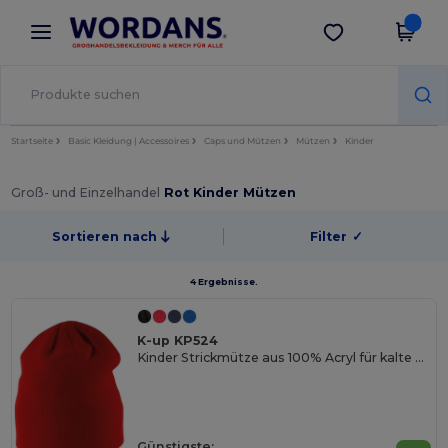
×
Wordans App
App holen
Bessere Preise in der App!
Startseite
Basic Kleidung | Accessoires
Caps und Mützen
Mützen
Kinder
Groß- und Einzelhandel
Rot Kinder Mützen
Sortieren nach
Filter
✓
4 Ergebnisse.
K-up KP524
Kinder Strickmütze aus 100% Acryl für kalte Tage
Günstigste: