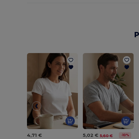
P
4,71 €
5,02 €
-10%
5,60 €