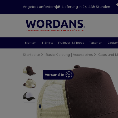
N
Angebot anfordern
|
Lieferung in 24-48h Stunden
Marken
T-Shirts
Pullover & Fleece
Taschen
Jacke
Startseite
Basic Kleidung | Accessoires
Caps und 
Versand in