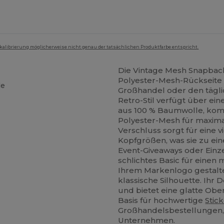
mkalibrierung möglicherweise nicht genau der tatsächlichen Produktfarbe entspricht.
Die Vintage Mesh Snapbac
Polyester-Mesh-Rückseite 
le
Großhandel oder den tägl
Retro-Stil verfügt über ein
aus 100 % Baumwolle, kom
Polyester-Mesh für maxima
Verschluss sorgt für eine v
Kopfgrößen, was sie zu ei
Event-Giveaways oder Einz
schlichtes Basic für einen 
Ihrem Markenlogo gestalte
klassische Silhouette. Ihr 
und bietet eine glatte Obe
Basis für hochwertige
Stic
Großhandelsbestellungen, i
Unternehmen.