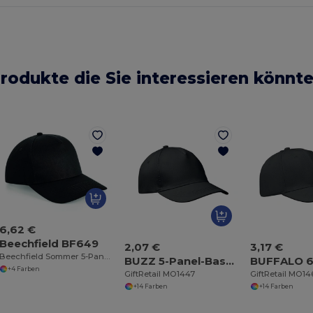
rodukte die Sie interessieren könnt
6,62 €
Beechfield BF649
2,07 €
3,17 €
Beechfield Sommer 5-Panel Kappe mit UV-Schutz
BUZZ 5-Panel-Baseball-Cap
+4 Farben
GiftRetail MO1447
GiftRetail MO1
+14 Farben
+14 Farben