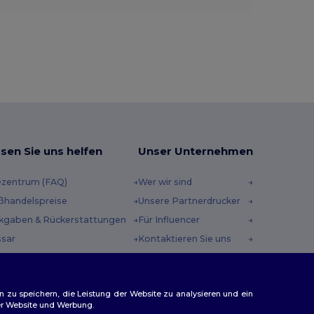
sen Sie uns helfen
Unser Unternehmen
ezentrum (FAQ)
Wer wir sind
ßhandelspreise
Unsere Partnerdrucker
kgaben & Rückerstattungen
Für Influencer
ssar
Kontaktieren Sie uns
sandmethoden
Karrierezentrum
scheincodes
n zu speichern, die Leistung der Website zu analysieren und ein
rer Website und Werbung.