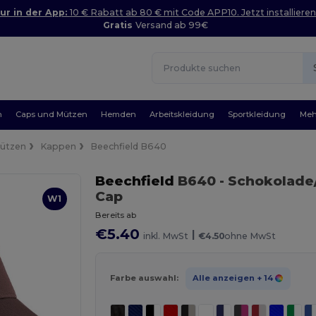
ur in der App:
10 € Rabatt ab 80 € mit Code APP10. Jetzt installieren
Gratis
Versand ab 99€
n
Caps und Mützen
Hemden
Arbeitskleidung
Sportkleidung
Meh
Mützen
Kappen
Beechfield B640
Beechfield
B640
- Schokolade
Cap
W1
Bereits ab
€5.40
|
inkl. MwSt
€4.50
ohne MwSt
Farbe auswahl:
Alle anzeigen
+ 14