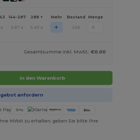
143
144-287
288 +
Mehr
Bestand
Menge
+
5.67
5.40
245
€
€
€
Gesamtsumme inkl. MwSt.:
€0.00
In den Warenkorb
ngebot anfordern
hne MWst zu erhalten, geben Sie bitte Ihre