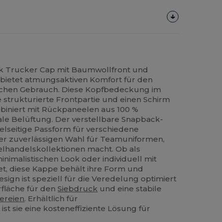
k Trucker Cap mit Baumwollfront und
bietet atmungsaktiven Komfort für den
ichen Gebrauch. Diese Kopfbedeckung im
e strukturierte Frontpartie und einen Schirm
biniert mit Rückpaneelen aus 100 %
le Belüftung. Der verstellbare Snapback-
ielseitige Passform für verschiedene
ner zuverlässigen Wahl für Teamuniformen,
elhandelskollektionen macht. Ob als
minimalistischen Look oder individuell mit
t, diese Kappe behält ihre Form und
Design ist speziell für die Veredelung optimiert
rfläche für den
Siebdruck
und eine stabile
kereien
. Erhältlich für
st sie eine kosteneffiziente Lösung für