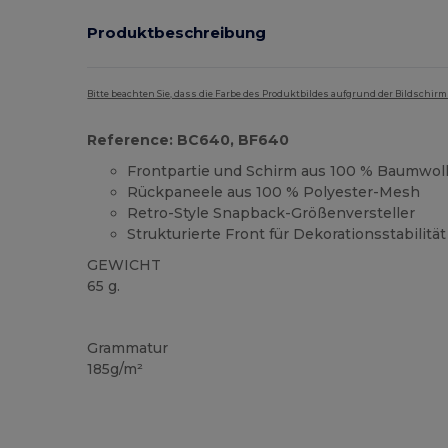
Produktbeschreibung
Bitte beachten Sie, dass die Farbe des Produktbildes aufgrund der Bildschir
Reference: BC640, BF640
Frontpartie und Schirm aus 100 % Baumwol
Rückpaneele aus 100 % Polyester-Mesh
Retro-Style Snapback-Größenversteller
Strukturierte Front für Dekorationsstabilität
GEWICHT
65 g.
Hoher Bestand
Grammatur
185g/m²