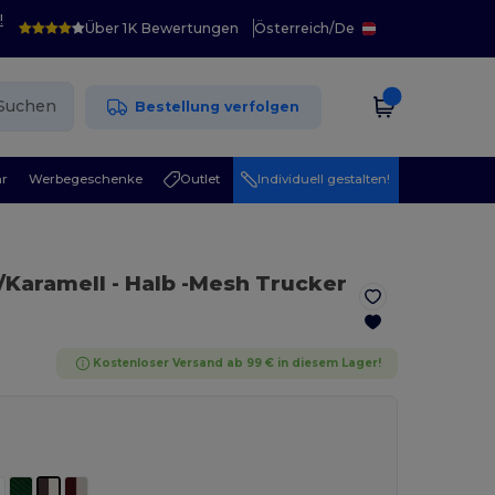
!
Über 1K Bewertungen
Österreich
/
De
Suchen
Bestellung verfolgen
r
Werbegeschenke
Outlet
Individuell gestalten!
/Karamell
- Halb -Mesh Trucker
Kostenloser Versand ab 99 € in diesem Lager!