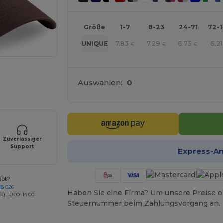
Größe
1-7
8-23
24-71
72-
7.83
7.29
6.75
6.21
UNIQUE
€
€
€
r Ihre Produkte an
Auswahlen:
0
Zuverlässiger
Support
Express-A
bot?
18 026
Haben Sie eine Firma? Um unsere Preise o
ag: 10:00–14:00
Steuernummer beim Zahlungsvorgang an.