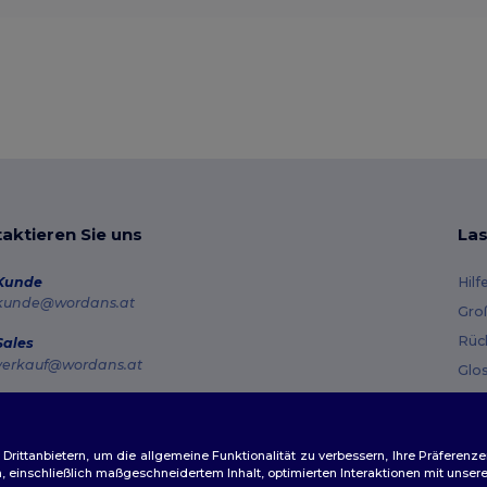
aktieren Sie uns
Las
Kunde
Hilf
kunde@wordans.at
Gro
Rüc
Sales
verkauf@wordans.at
Glo
Ver
Hotline
0800 018 026
Gut
Montag – Donnerstag: 10:00–13:00 & 14:00–17:30 Freitag: 10:00–14:00
ittanbietern, um die allgemeine Funktionalität zu verbessern, Ihre Präferenze
n, einschließlich maßgeschneidertem Inhalt, optimierten Interaktionen mit unse