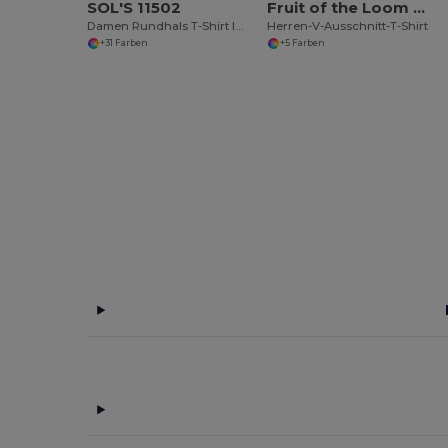
SOL'S 11502
Fruit of the Loom SC154
Damen Rundhals T-Shirt Imperial
Herren-V-Ausschnitt-T-Shirt
+31 Farben
+5 Farben