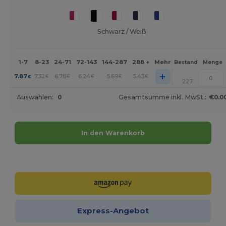
Schwarz / Weiß
1-7
8-23
24-71
72-143
144-287
288 +
Mehr
Bestand
Menge
+
7.87
7.32
6.78
6.24
5.69
5.43
€
€
€
€
€
€
227
Auswahlen:
0
Gesamtsumme inkl. MwSt.:
€0.0
In den Warenkorb
Jetzt konfigurieren!
Express-Angebot