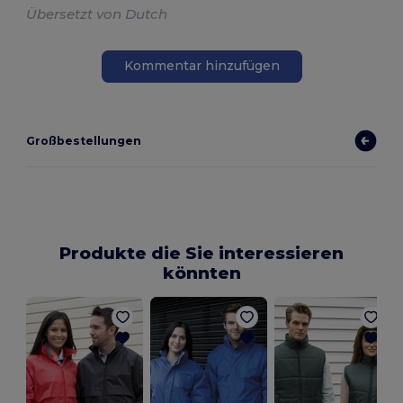
Übersetzt von Dutch
Kommentar hinzufügen
Großbestellungen
Produkte die Sie interessieren
könnten
J