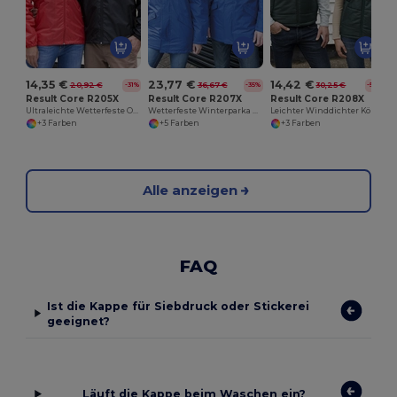
14,35 €
23,77 €
14,42 €
20,92 €
36,67 €
30,25 €
-31%
-35%
-52%
Result Core R205X
Result Core R207X
Result Core R208X
Ultraleichte Wetterfeste Outdoorjacke mit Kapuze
Wetterfeste Winterparka mit Fleecekragen
Leichter Winddichter Körperwärmer für Outdoor
+3 Farben
+5 Farben
+3 Farben
Alle anzeigen
FAQ
Ist die Kappe für Siebdruck oder Stickerei
geeignet?
Läuft die Kappe beim Waschen ein?