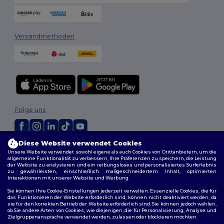
Versandmethoden
Folge uns
Diese Website verwendet Cookies
2026. Alle Rechte vorbehalten
Unsere Website verwendet sowohl eigene als auch Cookies von Drittanbietern, um die
Allgemeine Geschäftsbedingungen
|
Personalisierungsrichtlinien
|
allgemeine Funktionalität zu verbessern, Ihre Präferenzen zu speichern, die Leistung
der Website zu analysieren und ein reibungsloses und personalisiertes Surferlebnis
Datenschutzbestimmungen
|
Cookie-Richtlinie
|
Site Map
zu gewährleisten, einschließlich maßgeschneidertem Inhalt, optimierten
Interaktionen mit unserer Website und Werbung.
Sie können Ihre Cookie-Einstellungen jederzeit verwalten. Essenzielle Cookies, die für
das Funktionieren der Website erforderlich sind, können nicht deaktiviert werden, da
sie für den korrekten Betrieb der Website erforderlich sind. Sie können jedoch wählen,
ob Sie andere Arten von Cookies, wie diejenigen, die für Personalisierung, Analyse und
Zielgruppenansprache verwendet werden, zulassen oder blockieren möchten.