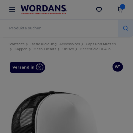
×
Wordans App
App holen
Bessere Preise in der App!
Startseite
Basic Kleidung | Accessoires
Caps und Mützen
Kappen
Mesh-Einsatz
Unisex
Beechfield B645b
W1
Versand in