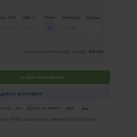
144-287
288 +
Mehr
Bestand
Menge
+
4.86
4.63
999+
€
€
Gesamtsumme inkl. MwSt.:
€0.00
In den Warenkorb
ngebot anfordern
hne MWst zu erhalten, geben Sie bitte Ihre