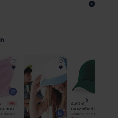
en
4,63 €
-18%
€
 BC900
Beechfield BC10B
l Halstuch
Kinder 5-Panel Kappe mit Rip-Strip™ Anpassung