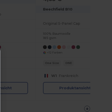
Beechfield B10
p
Original 5-Panel Cap
100% Baumwolle
185 gsm
+12 Farben
One Size
ONE
W1
Frankreich
nsicht
Produktansicht