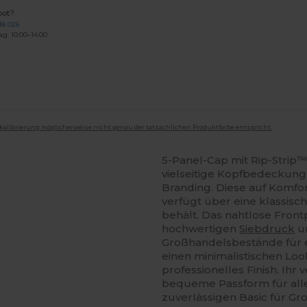
bot?
18 026
ag: 10:00–14:00
mkalibrierung möglicherweise nicht genau der tatsächlichen Produktfarbe entspricht.
5-Panel-Cap mit Rip-Strip™
vielseitige Kopfbedeckung i
Branding. Diese auf Komfo
verfügt über eine klassisch
behält. Das nahtlose Fron
hochwertigen
Siebdruck
u
Großhandelsbestände für ei
einen minimalistischen Loo
professionelles Finish. Ihr 
bequeme Passform für all
zuverlässigen Basic für G