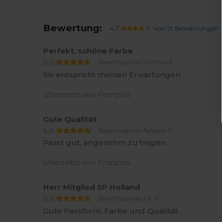
Bewertung:
4.7
von 15 Bewertungen
Perfekt, schöne Farbe
5.0
Bewertung von Séverine F.
Sie entspricht meinen Erwartungen
Übersetzt von Français
Gute Qualität
5.0
Bewertung von Aymeric D.
Passt gut, angenehm zu tragen
Übersetzt von Français
Herr Mitglied SP Holland
5.0
Bewertung von J.A. V.
Gute Passform, Farbe und Qualität.