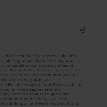
-Größeneinsteller für sicheren Halt. Diese
st ein langlebiges Basic für Alltag oder
rt und Langlebigkeit ausgelegte Kappe
e strukturierte Konstruktion, die ihre Form
tpanel macht sie zur bevorzugten Wahl für
nd
Stickereien
. Egal, ob Sie
ne Einzelhandelslinie oder Einzelstücke für
k suchen, diese Kappe bietet ein
verstellbarer Verschluss sorgt für eine
e Benutzer und macht sie zu einem
roßbestellungen und Werbeveranstaltungen.