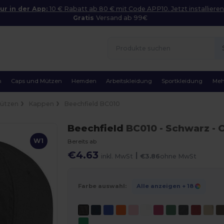
ur in der App:
10 € Rabatt ab 80 € mit Code APP10. Jetzt installieren
Gratis
Versand ab 99€
n
Caps und Mützen
Hemden
Arbeitskleidung
Sportkleidung
Meh
Mützen
Kappen
Beechfield BC010
Beechfield
BC010
- Schwarz
- 
W1
Bereits ab
€4.63
|
inkl. MwSt
€3.86
ohne MwSt
Farbe auswahl:
Alle anzeigen
+ 18