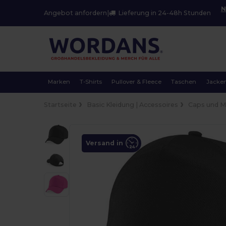
N
Angebot anfordern
|
Lieferung in 24-48h Stunden
Marken
T-Shirts
Pullover & Fleece
Taschen
Jacke
Startseite
Basic Kleidung | Accessoires
Caps und 
Versand in