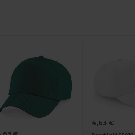
4,63 €
,63 €
Beechfield BF010