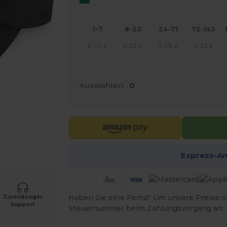
1-7
8-23
24-71
72-143
6.72
6.25
5.79
5.33
€
€
€
€
Auswahlen:
0
r Ihre Produkte an
Express-A
Haben Sie eine Firma? Um unsere Preise o
Zuverlässiger
Support
Steuernummer beim Zahlungsvorgang an.