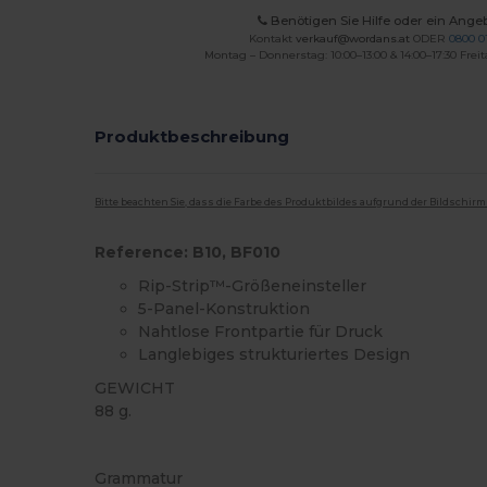
Benötigen Sie Hilfe oder ein Ange
Kontakt
verkauf@wordans.at
ODER
0800 0
Montag – Donnerstag: 10:00–13:00 & 14:00–17:30 Freit
Produktbeschreibung
Bitte beachten Sie, dass die Farbe des Produktbildes aufgrund der Bildschir
Reference: B10, BF010
Rip-Strip™-Größeneinsteller
5-Panel-Konstruktion
Nahtlose Frontpartie für Druck
Langlebiges strukturiertes Design
GEWICHT
88 g.
Hoher Bestand
Grammatur