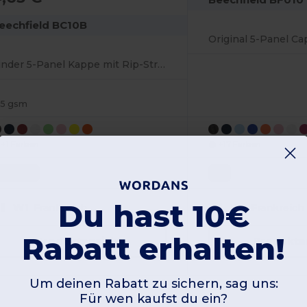
eechfield BC10B
Original 5-Panel Ca
Kinder 5-Panel Kappe mit Rip-Strip™ Anpassung
85 gsm
+1 Farben
+17 Farben
One Size
OS
Du hast 10€
W1
Frankreich
W1
Frankreich
Rabatt erhalten!
Produktansicht
Produkta
Um deinen Rabatt zu sichern, sag uns:
Für wen kaufst du ein?