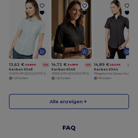
13,62 €
14,72 €
14,89 €
20,60 €
24,95 €
25,23 €
-34%
-41%
-41%
Kariban K548
Kariban K549
Kariban K544
JUDITH PFLEGELEICHTE DAMEN KURZARM 65/35 BLUSE
JESSICA PFLEGELEICHTE DAMEN LANGARM 65/35 BLUSE
Pflegeleichte Damen Kurzarm Bluse Popeline
+25 Farben
+26 Farben
+8 Farben
Alle anzeigen
FAQ