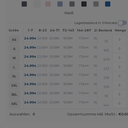
Weiß
Lagerbestand in 3 Monate
1-7
8-23
24-71
72-143
144-287
288 +
Mehr
Größe
Bestand
Menge
+
24.99
22.05
20.58
18.38
17.64
16.90
€
€
€
€
€
€
XS
32
+
24.99
22.05
20.58
18.38
17.64
16.90
€
€
€
€
€
€
S
363
+
24.99
22.05
20.58
18.38
17.64
16.90
€
€
€
€
€
€
M
249
+
24.99
22.05
20.58
18.38
17.64
16.90
€
€
€
€
€
€
L
223
+
24.99
22.05
20.58
18.38
17.64
16.90
€
€
€
€
€
€
XL
236
+
24.99
22.05
20.58
18.38
17.64
16.90
€
€
€
€
€
€
2XL
230
+
24.99
22.05
20.58
18.38
17.64
16.90
€
€
€
€
€
€
3XL
18
+
24.99
22.05
20.58
18.38
17.64
16.90
€
€
€
€
€
€
4XL
144
Auswahlen:
0
Gesamtsumme inkl. MwSt.:
€0.0