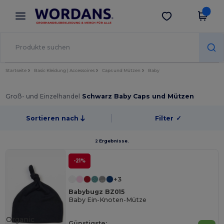
×
Wordans App
App holen
Bessere Preise in der App!
Startseite
Basic Kleidung | Accessoires
Caps und Mützen
Baby
Groß- und Einzelhandel
Schwarz Baby Caps und Mützen
Sortieren nach
Filter
✓
2 Ergebnisse.
-21%
+3
Babybugz BZ015
Baby Ein-Knoten-Mütze
Organic
Günstigste: