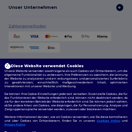
Unser Unternehmen
Zahlungsmethoden
Versandmethoden
Diese Website verwendet Cookies
Unsere Website verwendet sowohl eigene als auch Cookies von Drittanbietern, um die
allgemeine Funktionalität zu verbessern, Ihre Präferenzen zu speichern, die Leistung
der Website zu analysieren und ein reibungsloses und personalisiertes Surferlebnis
zu gewährleisten, einschließlich maßgeschneidertem Inhalt, optimierten
Interaktionen mit unserer Website und Werbung.
Sie können Ihre Cookie-Einstellungen jederzeit verwalten. Essenzielle Cookies, die für
das Funktionieren der Website erforderlich sind, können nicht deaktiviert werden, da
sie für den korrekten Betrieb der Website erforderlich sind. Sie können jedoch wählen,
Folge uns
ob Sie andere Arten von Cookies, wie diejenigen, die für Personalisierung, Analyse und
Zielgruppenansprache verwendet werden, zulassen oder blockieren möchten.
Weitere Informationen darüber, wie wir Cookies verwenden, wie Sie diese kontrollieren
und über Cookies von Drittanbietern, finden Sie in unserer
Cookies Policy
und
Privacy Policy
.
2026. Alle Rechte vorbehalten
👋
Hallo