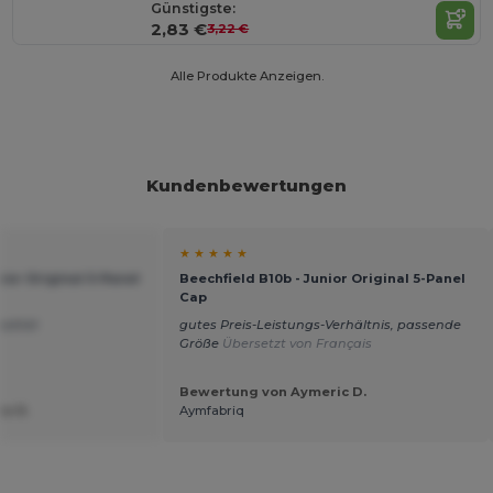
Günstigste:
2,83 €
3,22 €
Alle Produkte Anzeigen.
Kundenbewertungen
★ ★ ★ ★ ★
nior Original 5-Panel
Beechfield B10b - Junior Original 5-Panel
Cap
ualität
gutes Preis-Leistungs-Verhältnis, passende
Größe
Übersetzt von Français
Bewertung von Aymeric D.
e R.
Aymfabriq