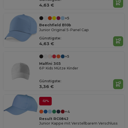
4,63 €
+5
Beechfield B10b
Junior Original 5-Panel Cap
Günstigste:
4,63 €
+5
Malfini 303
6P Kids Mütze Kinder
Günstigste:
3,36 €
-12%
+4
Result RC084J
Junior Kappe mit Verstellbarem Verschluss