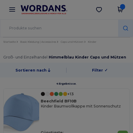
×
Wordans App
App holen
Bessere Preise in der App!
Startseite
Basic Kleidung | Accessoires
Caps und Mützen
Kinder
Groß- und Einzelhandel
Himmelblau Kinder Caps und Mützen
Sortieren nach
Filter
✓
4 Ergebnisse.
+13
Beechfield BF10B
Kinder Baumwollkappe mit Sonnenschutz
Günstigste: