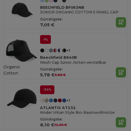
BEECHFIELD BF063NB
JUNIOR ORGANIC COTTON 5 PANEL CAP
Günstigste:
7,05 €
-1%
+1
Beechfield B640B
Mesh-Cap Junior, hinten verstellbar
Organic
Günstigste:
Cotton
5,78 €
5,86 €
-34%
+1
ATLANTIS AT232
Kinder Urban Style Bio-Baumwollmütze
Günstigste:
8,10 €
12,30 €