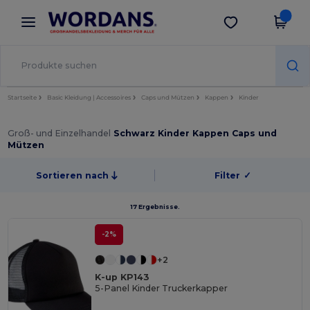
×
Wordans App
App holen
Bessere Preise in der App!
Startseite
Basic Kleidung | Accessoires
Caps und Mützen
Kappen
Kinder
Groß- und Einzelhandel
Schwarz Kinder Kappen Caps und
Mützen
Sortieren nach
Filter
✓
17 Ergebnisse.
-2%
+2
K-up KP143
5-Panel Kinder Truckerkapper