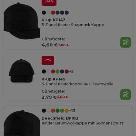
-34%
K-up KP147
5-Panel Kinder Snapnack Kappe
Günstigste:
4,68 €
7,08 €
-7%
+5
K-up KP149
5-Panel Kinderkappe aus Baumwolle
Günstigste:
2,79 €
3,00 €
+13
Beechfield BF10B
Kinder Baumwollkappe mit Sonnenschutz