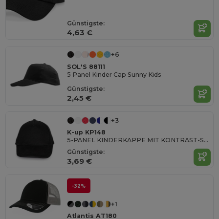
Günstigste:
4,63 €
+6
SOL'S 88111
5 Panel Kinder Cap Sunny Kids
Günstigste:
2,45 €
+3
K-up KP148
5-PANEL KINDERKAPPE MIT KONTRAST-SANDWICHSCHIRM
Günstigste:
3,69 €
-32%
+1
Atlantis AT180