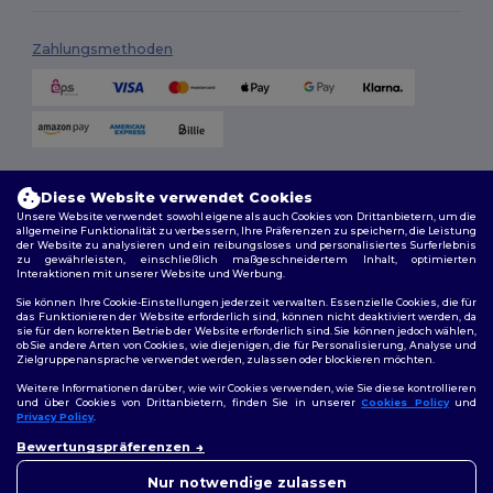
Zahlungsmethoden
Versandmethoden
Diese Website verwendet Cookies
Unsere Website verwendet sowohl eigene als auch Cookies von Drittanbietern, um die
allgemeine Funktionalität zu verbessern, Ihre Präferenzen zu speichern, die Leistung
der Website zu analysieren und ein reibungsloses und personalisiertes Surferlebnis
zu gewährleisten, einschließlich maßgeschneidertem Inhalt, optimierten
Interaktionen mit unserer Website und Werbung.
Sie können Ihre Cookie-Einstellungen jederzeit verwalten. Essenzielle Cookies, die für
das Funktionieren der Website erforderlich sind, können nicht deaktiviert werden, da
sie für den korrekten Betrieb der Website erforderlich sind. Sie können jedoch wählen,
Folge uns
ob Sie andere Arten von Cookies, wie diejenigen, die für Personalisierung, Analyse und
Zielgruppenansprache verwendet werden, zulassen oder blockieren möchten.
Weitere Informationen darüber, wie wir Cookies verwenden, wie Sie diese kontrollieren
und über Cookies von Drittanbietern, finden Sie in unserer
Cookies Policy
und
Privacy Policy
.
2026. Alle Rechte vorbehalten
👋
Hallo
Bewertungspräferenzen
Allgemeine Geschäftsbedingungen
|
Personalisierungsrichtlinien
|
Wenn Sie Fragen oder
Datenschutzbestimmungen
|
Cookie-Richtlinie
|
Site Map
Bedenken haben, können Sie
Nur notwendige zulassen
uns jederzeit kontaktieren.