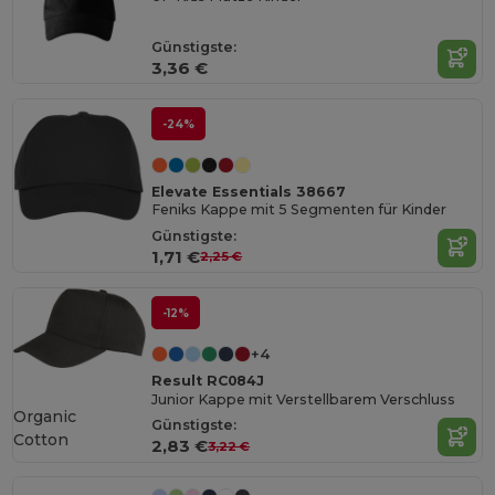
Günstigste:
3,36 €
-24%
Elevate Essentials 38667
Feniks Kappe mit 5 Segmenten für Kinder
Günstigste:
1,71 €
2,25 €
-12%
+4
Result RC084J
Junior Kappe mit Verstellbarem Verschluss
Organic
Günstigste:
Cotton
2,83 €
3,22 €