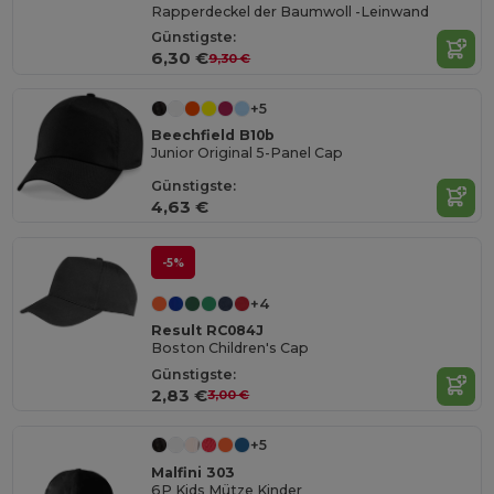
Rapperdeckel der Baumwoll -Leinwand
Günstigste:
6,30 €
9,30 €
+5
Beechfield B10b
Junior Original 5-Panel Cap
Günstigste:
4,63 €
-5%
+4
Result RC084J
Boston Children's Cap
Günstigste:
2,83 €
3,00 €
+5
Malfini 303
6P Kids Mütze Kinder