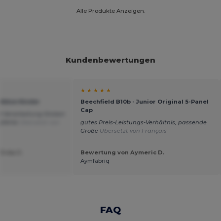
Alle Produkte Anzeigen.
Kundenbewertungen
★ ★ ★ ★ ★
 Mütze Kinder
Beechfield B10b - Junior Original 5-Panel
Cap
d Verarbeitung Sticken
pfehle
Übersetzt von
gutes Preis-Leistungs-Verhältnis, passende
Größe
Übersetzt von Français
Créa C.
Bewertung von Aymeric D.
Aymfabriq
FAQ