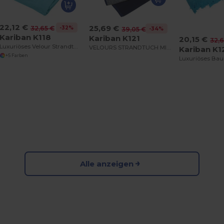
22,12 €
25,69 €
-32%
32,65 €
-34%
39,05 €
Kariban K118
Kariban K121
20,15 €
32,
Luxuriöses Velour Strandtuch aus 100% Baumwolle
VELOURS STRANDTUCH MIT STREIFENMUSTER
Kariban K1
+5 Farben
Alle anzeigen