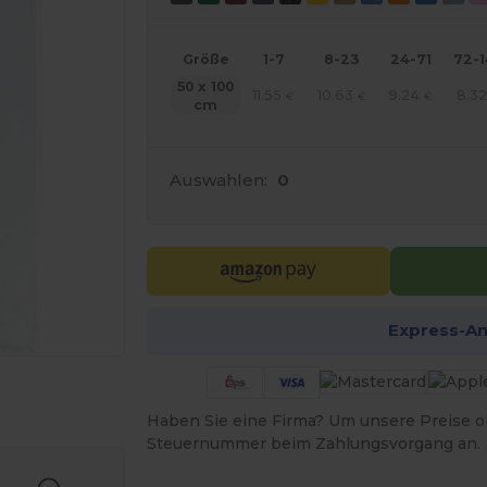
Größe
1-7
8-23
24-71
72-
50 x 100
11.55
10.63
9.24
8.32
€
€
€
cm
Auswahlen:
0
Express-A
r Ihre Produkte an
Haben Sie eine Firma? Um unsere Preise o
Steuernummer beim Zahlungsvorgang an.