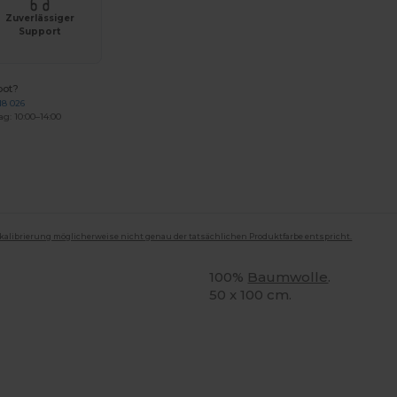
Zuverlässiger
Support
bot?
18 026
ag: 10:00–14:00
mkalibrierung möglicherweise nicht genau der tatsächlichen Produktfarbe entspricht.
100%
Baumwolle
.
50 x 100 cm.