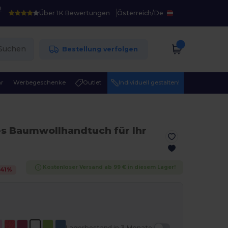
!
Über 1K Bewertungen
Österreich
/
De
Suchen
Bestellung verfolgen
r
Werbegeschenke
Outlet
Individuell gestalten!
es Baumwollhandtuch für Ihr
Kostenloser Versand ab 99 € in diesem Lager!
-
41
%
Lagerbestand in 3 Monate