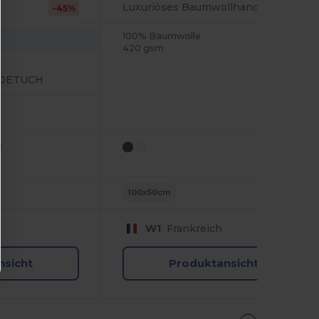
Luxuriöses Baumwollhandtuch für Zuhause
-45%
100% Baumwolle
420 gsm
ADETUCH
100x50cm
W1
Frankreich
nsicht
Produktansicht