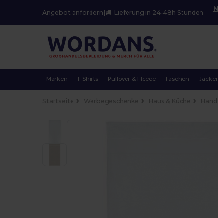
N
Angebot anfordern
|
Lieferung in 24-48h Stunden
Marken
T-Shirts
Pullover & Fleece
Taschen
Jacke
Startseite
Werbegeschenke
Haus & Küche
Hand