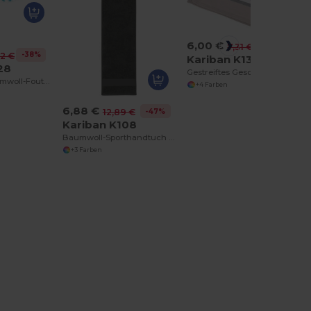
6,00 €
-18%
7,31 €
-38%
62 €
Kariban K130
28
Gestreiftes Geschirrtuch
Luxuriöses Baumwoll-Fouta-Handtuch mit Fransen
+4 Farben
6,88 €
-47%
12,89 €
Kariban K108
Baumwoll-Sporthandtuch mit Dekorationsrand
+3 Farben