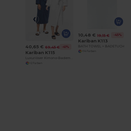
10,48 €
-45%
19,15 €
Kariban K113
40,65 €
BATH TOWEL > BADETUCH
-41%
69,45 €
Kariban K115
+14 Farben
Luxuriöser Kimono-Bademantel aus Baumwolle
+2 Farben