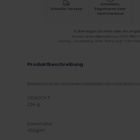
Anmelden,
Schneller Versand
Registrieren oder
Gast-Checkout
Benötigen Sie Hilfe oder ein Ange
Kontakt
verkauf@wordans.at
ODER
0800 0
Montag – Donnerstag: 10:00–13:00 & 14:00–17:30 Freit
Produktbeschreibung
Bitte beachten Sie, dass die Farbe des Produktbildes aufgrund der Bildschir
GEWICHT
236 g.
Hoher Bestand
Grammatur
450g/m²