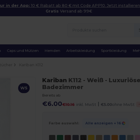
ur in der App:
10 € Rabatt ab 80 € mit Code APP10. Jetzt installieren
Gratis
Versand ab 99€
n
Caps und Mützen
Hemden
Arbeitskleidung
Sportkleidung
Meh
tücher
Kariban K112
Kariban
K112
- Weiß
- Luxuriös
Badezimmer
W5
Bereits ab
€6.00
|
€10.16
inkl. MwSt
€5.00
ohne MwSt
Farbe auswahl:
Alle anzeigen
+ 16