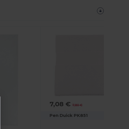
7,08 €
-9%
7,80 €
Pen Duick PK851