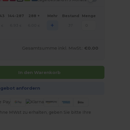
143
144-287
288 +
Mehr
Bestand
Menge
+
6.93
6.00
37
€
€
€
Gesamtsumme inkl. MwSt.:
€0.00
In den Warenkorb
ngebot anfordern
hne MWst zu erhalten, geben Sie bitte Ihre