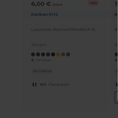
6,00 €
1
-41%
10,16 €
Kariban K112
K
Luxuriöses Baumwollhandtuch für Ihr Badezimmer
B
450 gsm
4
+10 Farben
50 x 100 cm
W5
Frankreich