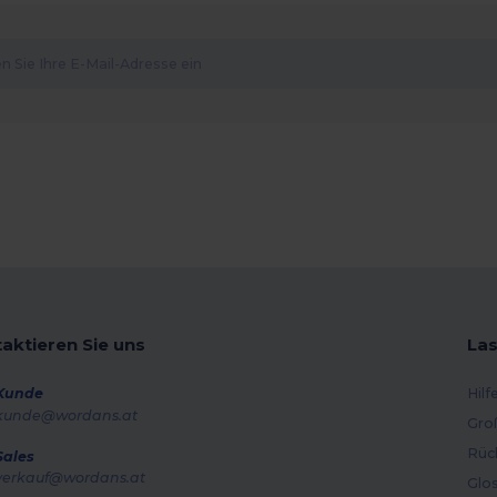
aktieren Sie uns
Las
Kunde
Hilf
kunde@wordans.at
Gro
Rüc
Sales
verkauf@wordans.at
Glo