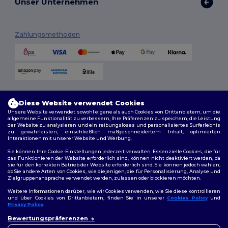
Unser Unternehmen
Zahlungsmethoden
Versandmethoden
Diese Website verwendet Cookies
Unsere Website verwendet sowohl eigene als auch Cookies von Drittanbietern, um die
allgemeine Funktionalität zu verbessern, Ihre Präferenzen zu speichern, die Leistung
der Website zu analysieren und ein reibungsloses und personalisiertes Surferlebnis
zu gewährleisten, einschließlich maßgeschneidertem Inhalt, optimierten
Interaktionen mit unserer Website und Werbung.
Sie können Ihre Cookie-Einstellungen jederzeit verwalten. Essenzielle Cookies, die für
das Funktionieren der Website erforderlich sind, können nicht deaktiviert werden, da
sie für den korrekten Betrieb der Website erforderlich sind. Sie können jedoch wählen,
Folge uns
ob Sie andere Arten von Cookies, wie diejenigen, die für Personalisierung, Analyse und
Zielgruppenansprache verwendet werden, zulassen oder blockieren möchten.
Weitere Informationen darüber, wie wir Cookies verwenden, wie Sie diese kontrollieren
und über Cookies von Drittanbietern, finden Sie in unserer
Cookies Policy
und
Privacy Policy
.
2026. Alle Rechte vorbehalten
👋
Hallo
Bewertungspräferenzen
Allgemeine Geschäftsbedingungen
|
Personalisierungsrichtlinien
|
Wenn Sie Fragen oder
Datenschutzbestimmungen
|
Cookie-Richtlinie
|
Site Map