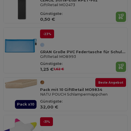
CENCIL Stifte-Etui RPET-Filz
GiftRetail MO2473
Günstigste:
0,50 €
-23%
GRAN Große PVC Federtasche für Schule und Büro
GiftRetail MO8993
Günstigste:
1,25 €
1,62 €
Beste Angebot
Pack mit 10 GiftRetail MO9834
NATU POUCH Schlampermäppchen
Günstigste:
Pack x10
32,00 €
-31%