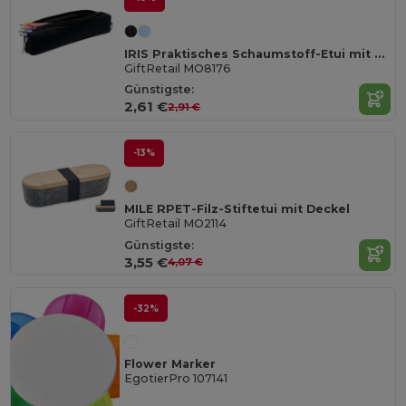
IRIS Praktisches Schaumstoff-Etui mit Karabiner
GiftRetail MO8176
Günstigste:
2,61 €
2,91 €
-13%
MILE RPET-Filz-Stiftetui mit Deckel
GiftRetail MO2114
Günstigste:
3,55 €
4,07 €
-32%
Flower Marker
EgotierPro 107141