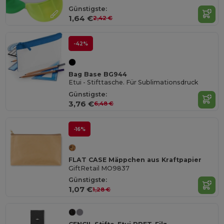
Günstigste:
1,64 €
2,42 €
-42%
Bag Base BG944
Etui - Stifttasche. Für Sublimationsdruck
Günstigste:
3,76 €
6,48 €
-16%
FLAT CASE Mäppchen aus Kraftpapier
GiftRetail MO9837
Günstigste:
1,07 €
1,28 €