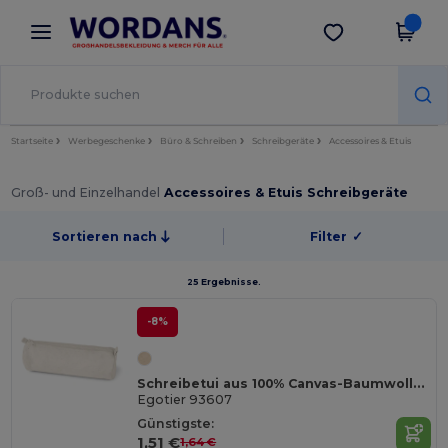
×
Wordans App
App holen
Bessere Preise in der App!
Startseite
Werbegeschenke
Büro & Schreiben
Schreibgeräte
Accessoires & Etuis
Groß- und Einzelhandel
Accessoires & Etuis Schreibgeräte
Sortieren nach
Filter
✓
25 Ergebnisse.
-8%
Schreibetui aus 100% Canvas-Baumwolle (290 g/m²)
Egotier 93607
Günstigste:
1,51 €
1,64 €