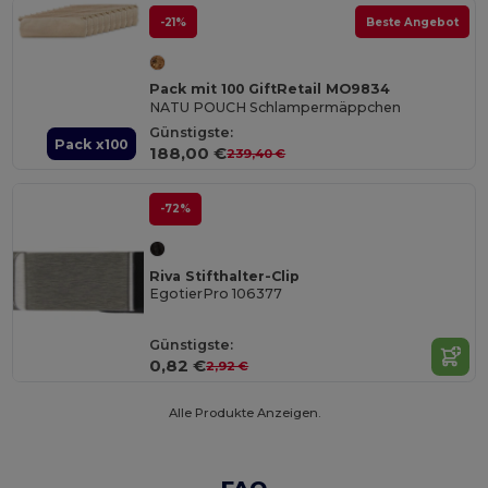
-21%
Beste Angebot
Pack mit 100 GiftRetail MO9834
NATU POUCH Schlampermäppchen
Günstigste:
Pack x100
188,00 €
239,40 €
-72%
Riva Stifthalter-Clip
EgotierPro 106377
Günstigste:
0,82 €
2,92 €
Alle Produkte Anzeigen.