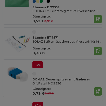
Stamina BO7559
COLINA Etui einfarbig mit Reißverschluss Ton-in-Ton
Günstigste:
0,52 €
0,95 €
Stamina ET7571
SOLAZ Stiftemäppchen aus Vliesstoff für Kinder
Günstigste:
0,38 €
-16%
GOMA2 Dosenspitzer mit Radierer
GiftRetail MO9556
Günstigste:
0,73 €
0,87 €
-10%