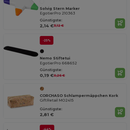
Solvig Stern Marker
EgotierPro 210363
Günstigste:
2,14 €
3,12 €
-25%
Nemo Stiftetui
EgotierPro 668652
Günstigste:
0,19 €
0,26 €
CORCHASO Schlampermäppchen Kork
GiftRetail MO2415
Günstigste:
2,81 €
-44%