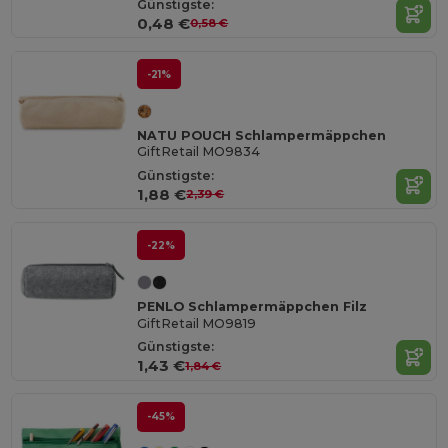
Günstigste:
0,48 €
0,58 €
-21%
NATU POUCH Schlampermäppchen
GiftRetail MO9834
Günstigste:
1,88 €
2,39 €
-22%
PENLO Schlampermäppchen Filz
GiftRetail MO9819
Günstigste:
1,43 €
1,84 €
-45%