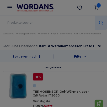
×
Wordans App
App holen
Bessere Preise in der App!
Startseite
Werbegeschenke
Wellness & Pflege
Erste Hilfe
Kalt- & Warmkompressen
Groß- und Einzelhandel
Kalt- & Warmkompressen Erste Hilfe
Sortieren nach
Filter
✓
5 Ergebnisse.
-18%
TERMOSENSOR Gel-Wärmekissen
GiftRetail IT2660
Günstigste:
1,05 €
1,28 €