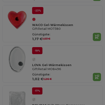
-23%
WACO Gel-Wärmekissen
GiftRetail MO7380
Günstigste:
1,17 €
1,53 €
-19%
LOVA Gel-Wärmekissen
GiftRetail MO8496
Günstigste:
1,02 €
1,26 €
-17%