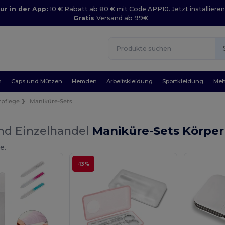
ur in der App:
10 € Rabatt ab 80 € mit Code APP10. Jetzt installieren
Gratis
Versand ab 99€
n
Caps und Mützen
Hemden
Arbeitskleidung
Sportkleidung
Meh
rpflege
Maniküre-Sets
nd Einzelhandel
Maniküre-Sets Körper
e.
-13%