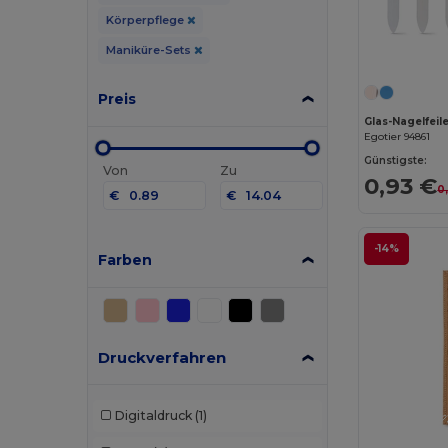
Körperpflege
Maniküre-Sets
Preis
Glas-Nagelfeil
Egotier 94861
Günstigste:
Von
Zu
0,93 €
0
€
€
-14%
Farben
Druckverfahren
Digitaldruck
(1)