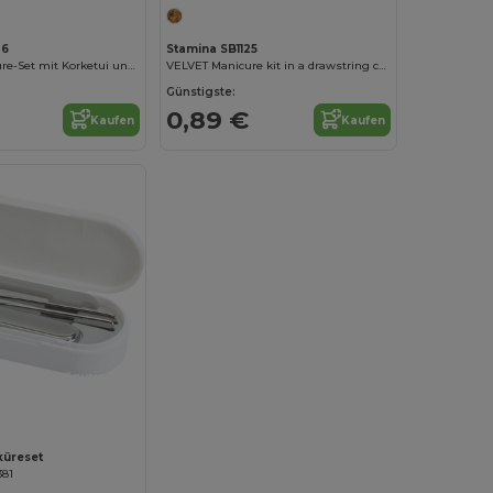
26
Stamina SB1125
PODOX Maniküre-Set mit Korketui und Druckknopfverschluss
VELVET Manicure kit in a drawstring cotton pouch
Günstigste:
0,89 €
Kaufen
Kaufen
Jetzt konfigurieren!
küreset
381