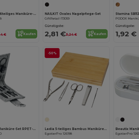
NAILKIT CORK 6teiliges Maniküre-Set
NAILKIT Ovales Nagelpflege-Set
Stamina SB11
98
GiftRetail IT3059
Günstigste:
Günstigste:
2,81 €
1,92 €
Kaufen
Kaufen
24 €
3,24 €
-50%
Jetzt konfigurieren!
NAILKIT FELT Maniküre-Set RPET-Filz
Ladia 5-teiliges Bambus Maniküreset
Beautix Mani
40
EgotierPro 126198
EgotierPro 126