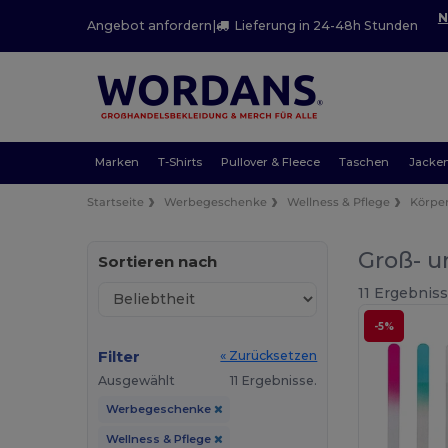
N
Angebot anfordern
|
Lieferung in 24-48h Stunden
Marken
T-Shirts
Pullover & Fleece
Taschen
Jacke
Startseite
Werbegeschenke
Wellness & Pflege
Körpe
Groß- u
Sortieren nach
11 Ergebniss
-5%
Filter
« Zurücksetzen
Ausgewählt
11 Ergebnisse.
Werbegeschenke
Wellness & Pflege