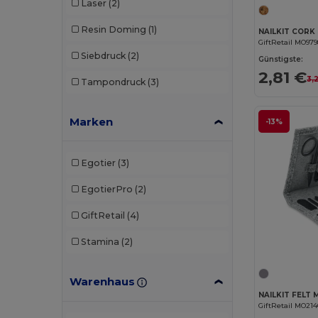
Laser
(2)
Resin Doming
(1)
GiftRetail MO97
Siebdruck
(2)
Günstigste:
2,81 €
3,
Tampondruck
(3)
Marken
-13%
Egotier
(3)
EgotierPro
(2)
GiftRetail
(4)
Stamina
(2)
Warenhaus
GiftRetail MO21