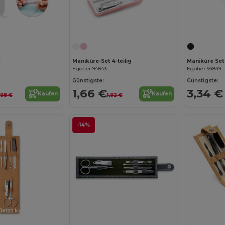
Jetzt konfigurieren!
e
Maniküre-Set 4-teilig
Maniküre Set 
Egotier 94843
Egotier 94849
Günstigste:
Günstigste:
1,66 €
3,34 €
Kaufen
Kaufen
,98 €
1,92 €
-14%
Jetzt konfigurieren!
Jetzt konfigurieren!