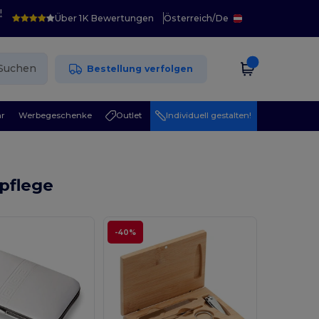
!
Über 1K Bewertungen
Österreich
/
De
Suchen
Bestellung verfolgen
r
Werbegeschenke
Outlet
Individuell gestalten!
pflege
-40%