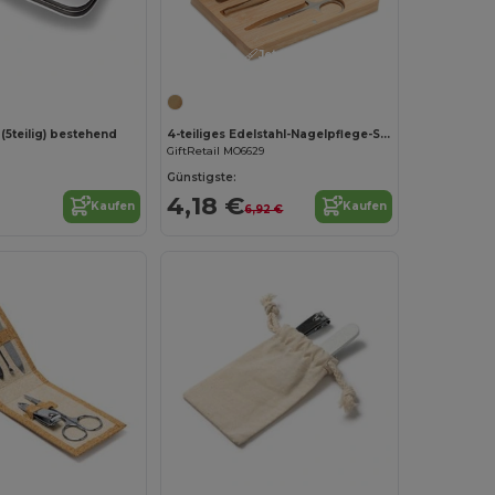
Jetzt konfigurieren!
(5teilig) bestehend
4-teiliges Edelstahl-Nagelpflege-Set -Preiswert
GiftRetail MO6629
Günstigste:
4,18 €
Kaufen
Kaufen
6,92 €