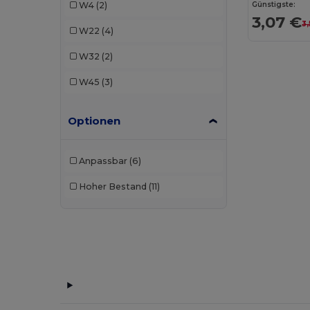
Günstigste:
W4
(2)
3,07 €
3
W22
(4)
W32
(2)
W45
(3)
Optionen
Anpassbar
(6)
Hoher Bestand
(11)