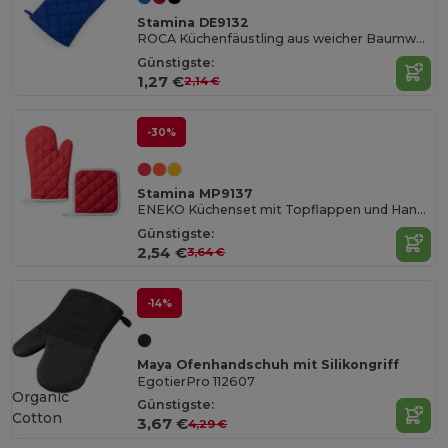
Stamina DE9132
ROCA Küchenfäustling aus weicher Baumwolle / Polyester mit einer gesteppten und eiine glatten Seite zur Veredlung
Günstigste:
1,27 €
2,14 €
-30%
Stamina MP9137
ENEKO Küchenset mit Topflappen und Handschuh aus weicher Baumwolle/Polyester
Günstigste:
2,54 €
3,64 €
-14%
Maya Ofenhandschuh mit Silikongriff
EgotierPro 112607
Organic
Günstigste:
Cotton
3,67 €
4,29 €