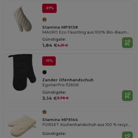
-57%
Stamina MP9138
MAURO Eco Fäustling aus 100% Bio-Baumwolle
Günstigste:
1,84 €
4,31 €
-17%
Zander Ofenhandschuh
EgotierPro 112606
Günstigste:
3,14 €
3,78 €
Stamina MP9144
FORSET Küchenhandschuh aus 100 % recycelter Baumwolle
Günstigste: