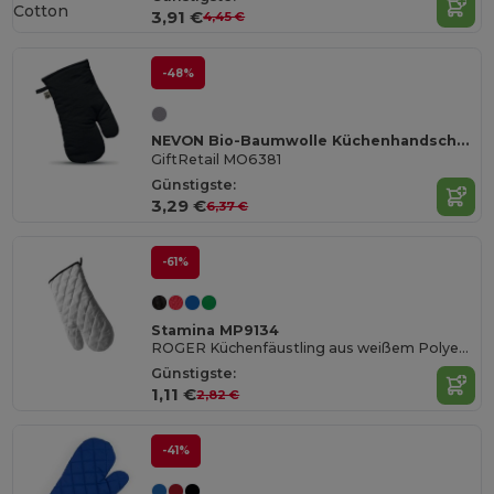
Cotton
3,91 €
4,45 €
-48%
NEVON Bio-Baumwolle Küchenhandschuh
GiftRetail MO6381
Günstigste:
3,29 €
6,37 €
-61%
Stamina MP9134
ROGER Küchenfäustling aus weißem Polyester mit farbiger Einfassung und Aufhängeband
Günstigste:
1,11 €
2,82 €
-41%