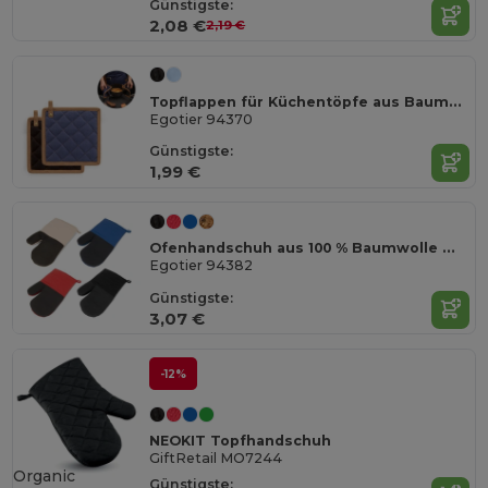
Günstigste:
2,08 €
2,19 €
Topflappen für Küchentöpfe aus Baumwollgewebe (275 g/m²)
Egotier 94370
Günstigste:
1,99 €
Ofenhandschuh aus 100 % Baumwolle mit Gummi auf einer Seite
Egotier 94382
Günstigste:
3,07 €
-12%
NEOKIT Topfhandschuh
GiftRetail MO7244
Organic
Günstigste: