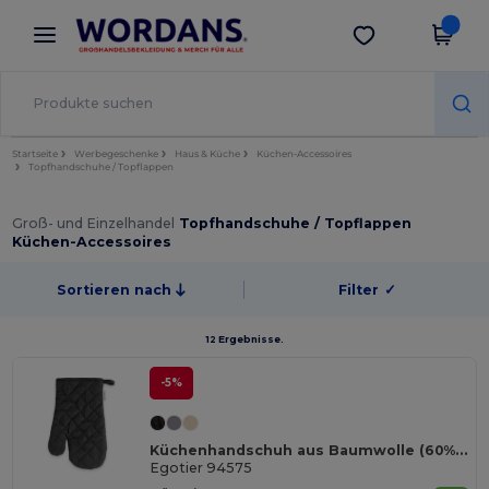
×
Wordans App
App holen
Bessere Preise in der App!
Startseite
Werbegeschenke
Haus & Küche
Küchen-Accessoires
Topfhandschuhe / Topflappen
Groß- und Einzelhandel
Topfhandschuhe / Topflappen
Küchen-Accessoires
Sortieren nach
Filter
✓
12 Ergebnisse.
-5%
Küchenhandschuh aus Baumwolle (60% recycelter)
Egotier 94575