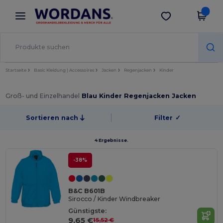
×
Wordans App
App holen
Bessere Preise in der App!
Startseite
Basic Kleidung | Accessoires
Jacken
Regenjacken
Kinder
Groß- und Einzelhandel
Blau Kinder Regenjacken Jacken
Sortieren nach
Filter
✓
4 Ergebnisse.
-38%
B&C B601B
Sirocco / Kinder Windbreaker
Günstigste:
9,65 €
15,52 €