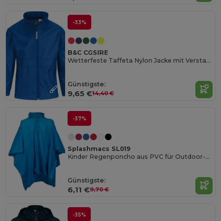
-33%
B&C CGSIRE
Wetterfeste Taffeta Nylon Jacke mit Verstaubarer Kapuze
Günstigste:
9,65 €
14,40 €
-37%
Splashmacs SL019
Kinder Regenponcho aus PVC für Outdoor-Abenteuer
Günstigste:
6,11 €
9,70 €
-35%