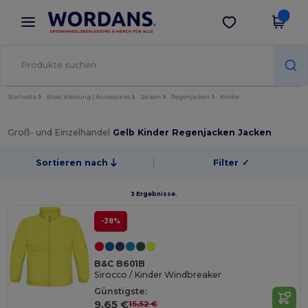
×
Wordans App
App holen
Bessere Preise in der App!
Startseite
Basic Kleidung | Accessoires
Jacken
Regenjacken
Kinder
Groß- und Einzelhandel
Gelb Kinder Regenjacken Jacken
Sortieren nach
Filter
✓
3 Ergebnisse.
-38%
B&C B601B
Sirocco / Kinder Windbreaker
Günstigste:
9,65 €
15,52 €