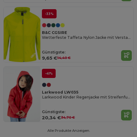
-33%
B&C CGSIRE
Wetterfeste Taffeta Nylon Jacke mit Verstaubarer Kapuze
Günstigste:
9,65 €
14,40 €
-41%
Larkwood LW035
Larkwood Kinder Regenjacke mit Streifenfutter
Günstigste:
20,34 €
34,70 €
Alle Produkte Anzeigen.