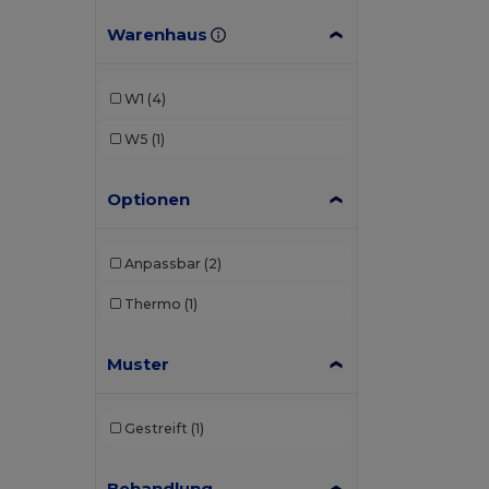
Warenhaus
W1
(4)
W5
(1)
Optionen
Anpassbar
(2)
Thermo
(1)
Muster
Gestreift
(1)
Behandlung