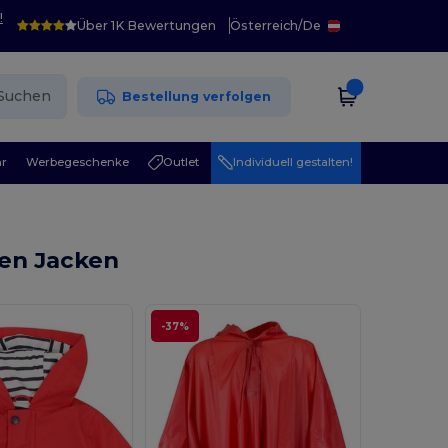
!
Über 1K Bewertungen
Österreich
/
De
Suchen
Bestellung verfolgen
r
Werbegeschenke
Outlet
Individuell gestalten!
en Jacken
-37%