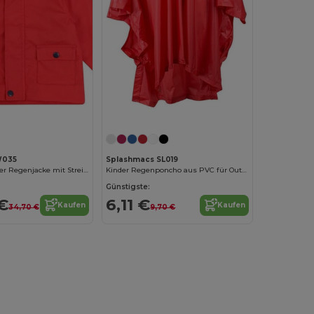
W035
Splashmacs SL019
Larkwood Kinder Regenjacke mit Streifenfutter
Kinder Regenponcho aus PVC für Outdoor-Abenteuer
Günstigste:
€
6,11 €
Kaufen
Kaufen
34,70 €
9,70 €