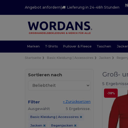
N
Angebot anfordern
|
Lieferung in 24-48h Stunden
Marken
T-Shirts
Pullover & Fleece
Taschen
Jacke
Startseite
Basic Kleidung | Accessoires
Jacken
Regen
Groß- u
Sortieren nach
5 Ergebniss
-38%
Filter
« Zurücksetzen
Ausgewählt
5 Ergebnisse.
Basic Kleidung | Accessoires
Jacken
Regenjacken