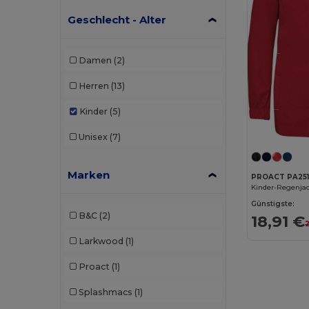
Geschlecht - Alter
Damen
(2)
Herren
(13)
Kinder
(5)
Unisex
(7)
Marken
PROACT PA25
Kinder-Regenja
Günstigste:
B&C
(2)
18,91 €
Larkwood
(1)
Proact
(1)
Splashmacs
(1)