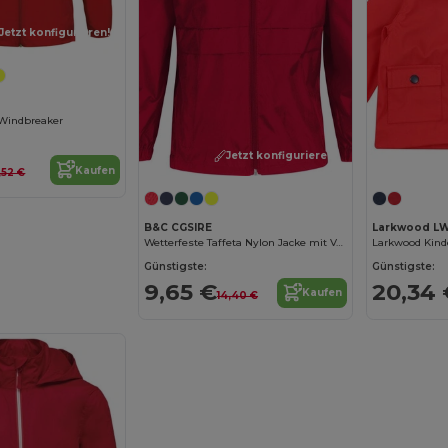
Jetzt konfigurieren!
r Windbreaker
Jetzt konfigurieren!
Kaufen
,52 €
B&C CGSIRE
Larkwood L
Wetterfeste Taffeta Nylon Jacke mit Verstaubarer Kapuze
Günstigste:
Günstigste:
9,65 €
20,34 
Kaufen
14,40 €