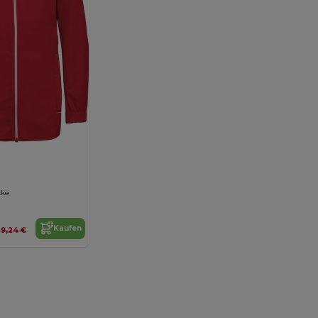
1
cke
Kaufen
29,24 €