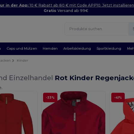
ur in der App:
10 € Rabatt ab 80 € mit Code APP10. Jetzt installieren
Gratis
Versand ab 99€
n
Caps und Mützen
Hemden
Arbeitskleidung
Sportkleidung
Meh
jacken
Kinder
nd Einzelhandel
Rot Kinder Regenjack
e.
-33%
-41%