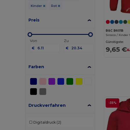
Kinder
Rot
Preis
B&C B601B
Sirocco / Kinde
Von
Zu
Günstigste:
9,65 €
€
€
15
Farben
-35%
Druckverfahren
Digitaldruck
(2)