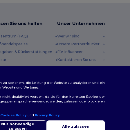
sen Sie uns helfen
Unser Unternehmen
ezentrum (FAQ)
Wer wir sind
ßhandelspreise
Unsere Partnerdrucker
kgaben & Rückerstattungen
Für Influencer
ssar
Kontaktieren Sie uns
sandmethoden
Karrierezentrum
scheincodes
n zu speichern, die Leistung der Website zu analysieren und ein
rer Website und Werbung.
n nicht deaktiviert werden, da sie für den korrekten Betrieb der
Zielgruppenansprache verwendet werden, zulassen oder blockieren
r
Cookies Policy
und
Privacy Policy
.
llo
ap
Sie Fragen oder Bedenken haben, können Sie uns jederzeit
Nur notwendige
Alle zulassen
ktieren. Unser Chatbot ist hier, um Ihnen zu helfen.
zulassen