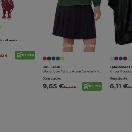
Jetzt konfigurieren!
r Windbreaker
Jetzt konfigurieren!
Kaufen
,52 €
B&C CGSIRE
Splashmacs 
Wetterfeste Taffeta Nylon Jacke mit Verstaubarer Kapuze
Günstigste:
Günstigste:
9,65 €
6,11 €
Kaufen
14,40 €
9,