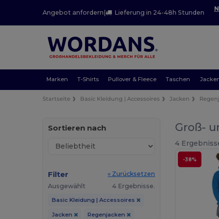
N
Angebot anfordern
|
Lieferung in 24-48h Stunden
Marken
T-Shirts
Pullover & Fleece
Taschen
Jacke
Startseite
Basic Kleidung | Accessoires
Jacken
Regen
Groß- u
Sortieren nach
4 Ergebniss
-38%
Filter
« Zurücksetzen
Ausgewählt
4 Ergebnisse.
Basic Kleidung | Accessoires
Jacken
Regenjacken