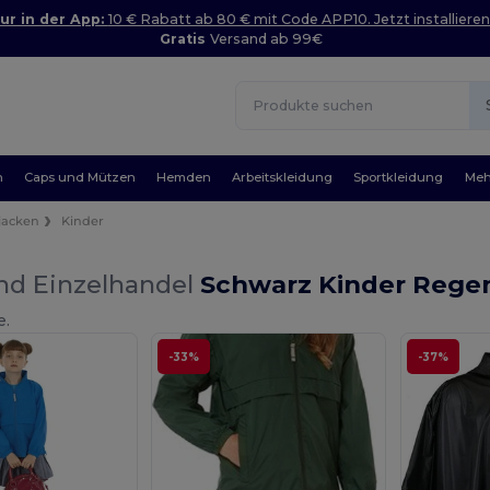
ur in der App:
10 € Rabatt ab 80 € mit Code APP10. Jetzt installieren
Gratis
Versand ab 99€
n
Caps und Mützen
Hemden
Arbeitskleidung
Sportkleidung
Meh
jacken
Kinder
nd Einzelhandel
Schwarz Kinder Rege
e.
-33%
-37%