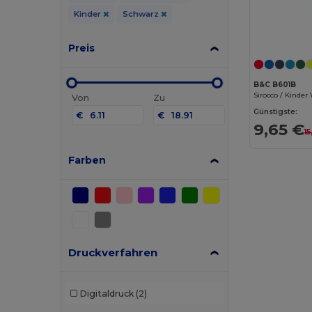
Kinder
Schwarz
Preis
B&C B601B
Sirocco / Kinde
Von
Zu
Günstigste:
€
€
9,65 €
15
Farben
Druckverfahren
Digitaldruck
(2)