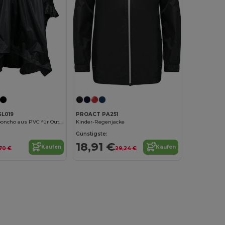
SL019
PROACT PA251
Kinder Regenponcho aus PVC für Outdoor-Abenteuer
Kinder-Regenjacke
Günstigste:
18,91 €
Kaufen
Kaufen
70 €
29,24 €