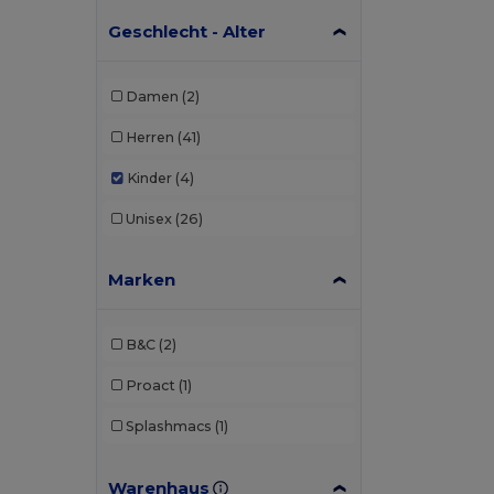
Geschlecht - Alter
Damen
(2)
Herren
(41)
Kinder
(4)
Unisex
(26)
Marken
B&C
(2)
Proact
(1)
Splashmacs
(1)
Warenhaus