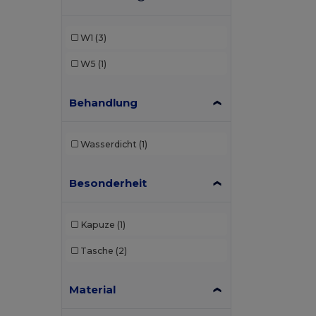
W1
(3)
W5
(1)
Behandlung
Wasserdicht
(1)
Besonderheit
Kapuze
(1)
Tasche
(2)
Material