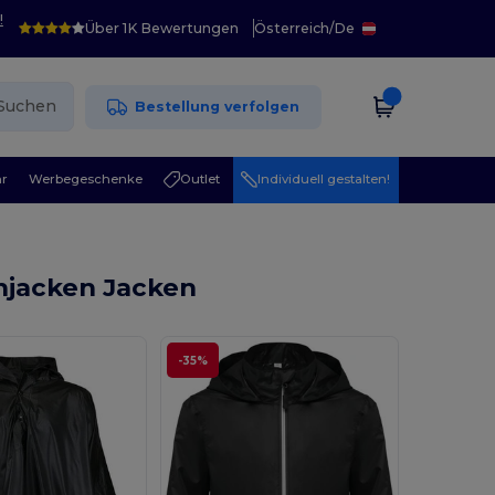
!
Über 1K Bewertungen
Österreich
/
De
Suchen
Bestellung verfolgen
r
Werbegeschenke
Outlet
Individuell gestalten!
njacken Jacken
-35%