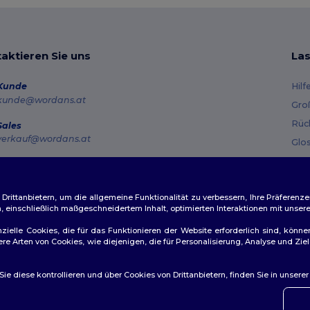
aktieren Sie uns
Las
Kunde
Hilf
kunde@wordans.at
Gro
Rüc
Sales
verkauf@wordans.at
Glo
Ver
Hotline
0800 018 026
Gut
Montag – Donnerstag: 10:00–13:00 & 14:00–17:30 Freitag: 10:00–14:00
ittanbietern, um die allgemeine Funktionalität zu verbessern, Ihre Präferenze
n, einschließlich maßgeschneidertem Inhalt, optimierten Interaktionen mit unse
Auftragsverfolgung
zielle Cookies, die für das Funktionieren der Website erforderlich sind, könne
dere Arten von Cookies, wie diejenigen, die für Personalisierung, Analyse und 
e diese kontrollieren und über Cookies von Drittanbietern, finden Sie in unsere
👋
Ha
ichtlinien
|
Datenschutzbestimmungen
|
Cookie-Richtlinie
|
Site M
Wenn 
konta