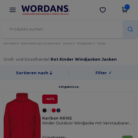
×
Wordans App
App holen
Bessere Preise in der App!
Startseite
Basic Kleidung | Accessoires
Jacken
Windjacken
Kinder
Groß- und Einzelhandel
Rot Kinder Windjacken Jacken
Sortieren nach
Filter
✓
4 Ergebnisse.
-40%
Kariban K6102
Kinder Outdoor Windjacke mit Verstaubarer Kapuze
Günstigste: