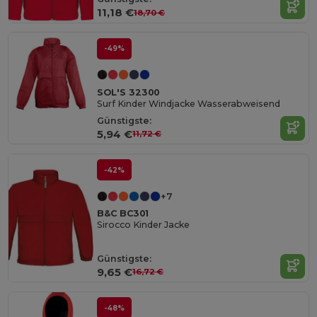
11,18 €
18,70 €
-49%
SOL'S 32300
Surf Kinder Windjacke Wasserabweisend
Günstigste:
5,94 €
11,72 €
-42%
+7
B&C BC301
Sirocco Kinder Jacke
Günstigste:
9,65 €
16,72 €
-48%