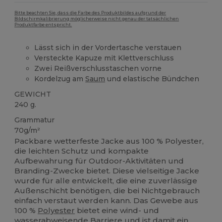
Bitte beachten Sie, dass die Farbe des Produktbildes aufgrund der
Bildschirmkalibrierung möglicherweise nicht genau der tatsächlichen
Produktfarbe entspricht.
Lässt sich in der Vordertasche verstauen
Versteckte Kapuze mit Klettverschluss
Zwei Reißverschlusstaschen vorne
Kordelzug am
Saum
und elastische Bündchen
GEWICHT
240 g.
Grammatur
70g/m²
Packbare wetterfeste Jacke aus 100 % Polyester,
die leichten Schutz und kompakte
Aufbewahrung für Outdoor-Aktivitäten und
Branding-Zwecke bietet. Diese vielseitige Jacke
wurde für alle entwickelt, die eine zuverlässige
Außenschicht benötigen, die bei Nichtgebrauch
einfach verstaut werden kann. Das Gewebe aus
100 %
Polyester
bietet eine wind- und
wasserabweisende Barriere und ist damit ein