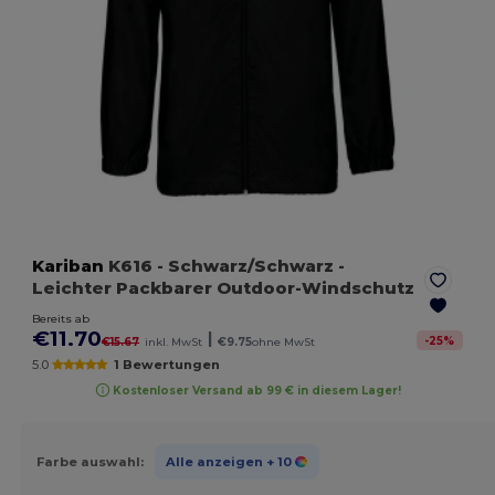
Kariban
K616
- Schwarz/Schwarz
-
Leichter Packbarer Outdoor-Windschutz
Bereits ab
€11.70
|
-
25
%
€15.67
inkl. MwSt
€9.75
ohne MwSt
5.0
1 Bewertungen
Kostenloser Versand ab 99 € in diesem Lager!
Farbe auswahl:
Alle anzeigen
+ 10