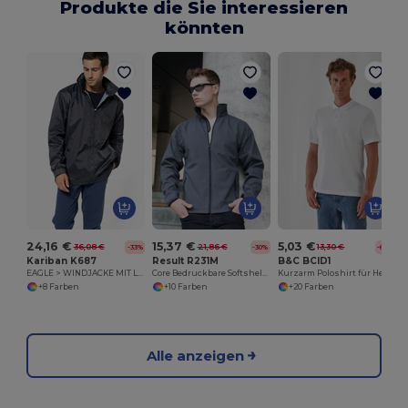
Produkte die Sie interessieren
könnten
24,16 €
15,37 €
5,03 €
36,08 €
21,86 €
13,30 €
-33%
-30%
-62%
Kariban K687
Result R231M
B&C BCID1
EAGLE > WINDJACKE MIT LEICHTEM INNENFUTTER
Core Bedruckbare Softshelljacke
Kurzarm Poloshirt für Herren
+8 Farben
+10 Farben
+20 Farben
Alle anzeigen