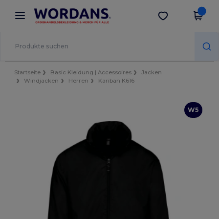
×
Wordans App
App holen
Bessere Preise in der App!
Startseite
Basic Kleidung | Accessoires
Jacken
Windjacken
Herren
Kariban K616
W5