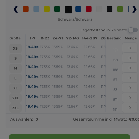
Schwarz/Schwarz
Lagerbestand in 3 Monate
1-7
8-23
24-71
72-143
144-287
288 +
Mehr
Größe
Bestand
Menge
+
19.49
17.53
15.59
13.64
12.66
11.70
€
€
€
€
€
€
XS
151
+
19.49
17.53
15.59
13.64
12.66
11.70
€
€
€
€
€
€
S
68
+
19.49
17.53
15.59
13.64
12.66
11.70
€
€
€
€
€
€
M
188
+
19.49
17.53
15.59
13.64
12.66
11.70
€
€
€
€
€
€
L
57
+
19.49
17.53
15.59
13.64
12.66
11.70
€
€
€
€
€
€
XL
53
+
19.49
17.53
15.59
13.64
12.66
11.70
€
€
€
€
€
€
2XL
811
+
19.49
17.53
15.59
13.64
12.66
11.70
€
€
€
€
€
€
3XL
181
Auswahlen:
0
Gesamtsumme inkl. MwSt.:
€0.0