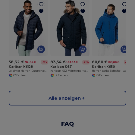
58,32 €
83,54 €
60,80 €
92,84 €
143,23 €
108,00 €
-37%
-42%
-44%
Kariban K6128
Kariban K621
Kariban K650
Leichter Herren-Daunenparka mit Kapuze
Kariban K621 Winterparka mit abnehmbarer Kapuze
Herrenparka Softshell wattiert mit Kapuze
+2 Farben
+2 Farben
+3 Farben
Alle anzeigen
FAQ