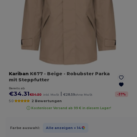
Kariban
K677
- Beige
- Robubster Parka
mit Steppfutter
Bereits ab
€34.31
|
-
37
%
€54.50
inkl. MwSt
€28.59
ohne MwSt
5.0
2 Bewertungen
Kostenloser Versand ab 99 € in diesem Lager!
Farbe auswahl:
Alle anzeigen
+ 14