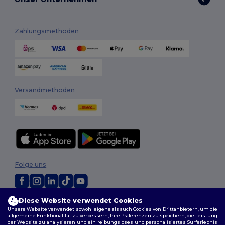
Zahlungsmethoden
Versandmethoden
Folge uns
Diese Website verwendet Cookies
2026. Alle Rechte vorbehalten
Unsere Website verwendet sowohl eigene als auch Cookies von Drittanbietern, um die
Allgemeine Geschäftsbedingungen
|
Personalisierungsrichtlinien
|
allgemeine Funktionalität zu verbessern, Ihre Präferenzen zu speichern, die Leistung
Datenschutzbestimmungen
|
Cookie-Richtlinie
|
Site Map
der Website zu analysieren und ein reibungsloses und personalisiertes Surferlebnis