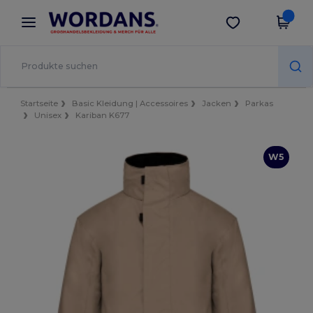
×
Wordans App
App holen
Bessere Preise in der App!
Startseite
Basic Kleidung | Accessoires
Jacken
Parkas
Unisex
Kariban K677
W5