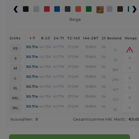
Beige
1-7
8-23
24-71
72-143
144-287
288 +
Mehr
Größe
Bestand
Menge
+
50.71
44.75
41.77
37.29
35.80
34.31
€
€
€
€
€
€
XS
0
+
50.71
44.75
41.77
37.29
35.80
34.31
€
€
€
€
€
€
S
22
+
50.71
44.75
41.77
37.29
35.80
34.31
€
€
€
€
€
€
M
350
+
50.71
44.75
41.77
37.29
35.80
34.31
€
€
€
€
€
€
L
299
+
50.71
44.75
41.77
37.29
35.80
34.31
€
€
€
€
€
€
XL
147
+
50.71
44.75
41.77
37.29
35.80
34.31
€
€
€
€
€
€
XXL
123
+
50.71
44.75
41.77
37.29
35.80
34.31
€
€
€
€
€
€
3XL
32
Auswahlen:
0
Gesamtsumme inkl. MwSt.:
€0.0