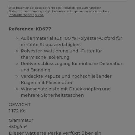
Bitte beachten Sie, dass die Farbe des Produktbildes aufgrund der
Bildschirmkalibrierung möglicherweise nicht genau der tatsächlichen
Produktfarbe entspricht.
Reference: KB677
Außenmaterial aus 100 % Polyester-Oxford für
erhöhte Strapazierfähigkeit
Polyester-Wattierung und -Futter für
thermische Isolierung
Reißverschlusszugang für einfache Dekoration
und Branding
Verdeckte Kapuze und hochschließender
Kragen mit Fleecefutter
Windschutzleiste mit Druckknöpfen und
mehrere Sicherheitstaschen
GEWICHT
1.172 Kg.
Grammatur
450g/m²
Dieser wattierte Parka verfügt über ein