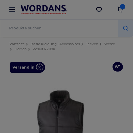
×
Wordans App
App holen
Bessere Preise in der App!
Startseite
Basic Kleidung | Accessoires
Jacken
Weste
Herren
Result R208X
W1
Versand in