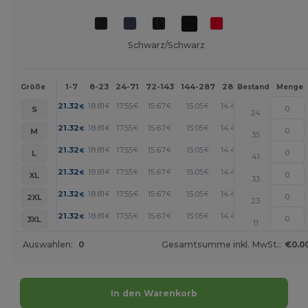
Schwarz/Schwarz
1-7
8-23
24-71
72-143
144-287
288 +
Mehr
Größe
Bestand
Menge
+
21.32
18.81
17.55
15.67
15.05
14.42
€
€
€
€
€
€
S
24
+
21.32
18.81
17.55
15.67
15.05
14.42
€
€
€
€
€
€
M
35
+
21.32
18.81
17.55
15.67
15.05
14.42
€
€
€
€
€
€
L
41
+
21.32
18.81
17.55
15.67
15.05
14.42
€
€
€
€
€
€
XL
33
+
21.32
18.81
17.55
15.67
15.05
14.42
€
€
€
€
€
€
2XL
23
+
21.32
18.81
17.55
15.67
15.05
14.42
€
€
€
€
€
€
3XL
11
Auswahlen:
0
Gesamtsumme inkl. MwSt.:
€0.0
In den Warenkorb