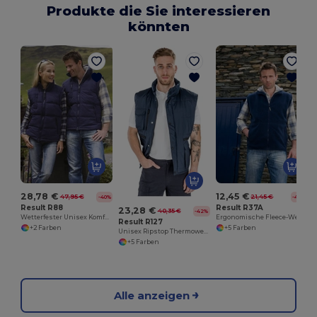
Produkte die Sie interessieren
könnten
28,78 €
12,45 €
47,95 €
21,45 €
-40%
-42%
Result R88
Result R37A
23,28 €
40,35 €
-42%
Wetterfester Unisex Komfort-Bodywarmer
Ergonomische Fleece-Weste für Aktive
Result R127
+2 Farben
+5 Farben
Unisex Ripstop Thermoweste mit Taschenvielfalt
+5 Farben
Alle anzeigen