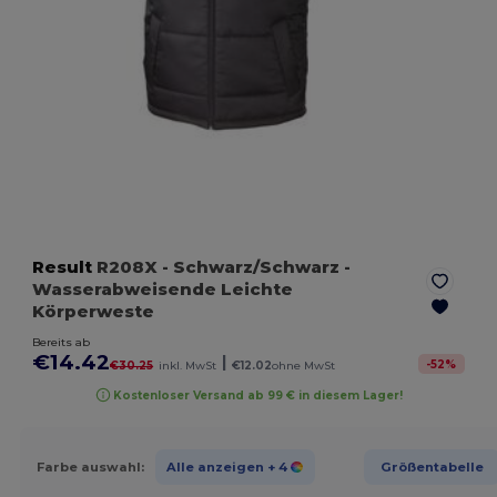
Result
R208X
- Schwarz/Schwarz
-
Wasserabweisende Leichte
Körperweste
Bereits ab
€14.42
|
-
52
%
€30.25
inkl. MwSt
€12.02
ohne MwSt
Kostenloser Versand ab 99 € in diesem Lager!
Farbe auswahl:
Alle anzeigen
+ 4
Größentabelle