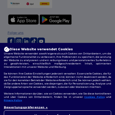
Folge uns
Diese Website verwendet Cookies
2026. Alle Rechte vorbehalten
Unsere Website verwendet sowohl eigene als auch Cookies von Drittanbietern, um die
allgemeine Funktionalität zu verbessern, Ihre Präferenzen zu speichern, die Leistung
Allgemeine Geschäftsbedingungen
|
Personalisierungsrichtlinien
|
der Website zu analysieren und ein reibungsloses und personalisiertes Surferlebnis
Datenschutzbestimmungen
|
Cookie-Richtlinie
|
Site Map
zu gewährleisten, einschließlich maßgeschneidertem Inhalt, optimierten
Interaktionen mit unserer Website und Werbung.
Sie können Ihre Cookie-Einstellungen jederzeit verwalten. Essenzielle Cookies, die für
das Funktionieren der Website erforderlich sind, können nicht deaktiviert werden, da
sie für den korrekten Betrieb der Website erforderlich sind. Sie können jedoch wählen,
ob Sie andere Arten von Cookies, wie diejenigen, die für Personalisierung, Analyse und
Zielgruppenansprache verwendet werden, zulassen oder blockieren möchten.
Weitere Informationen darüber, wie wir Cookies verwenden, wie Sie diese kontrollieren
und über Cookies von Drittanbietern, finden Sie in unserer
Cookies Policy
und
Privacy Policy
.
👋
Hallo
Bewertungspräferenzen
Wenn Sie Fragen oder
Bedenken haben, können Sie