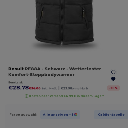
Result
RE88A
- Schwarz
- Wetterfester
Komfort-Steppbodywarmer
Bereits ab
€28.78
|
-
20
%
€36.00
inkl. MwSt
€23.98
ohne MwSt
Kostenloser Versand ab 99 € in diesem Lager!
Farbe auswahl:
Alle anzeigen
+ 1
Größentabelle