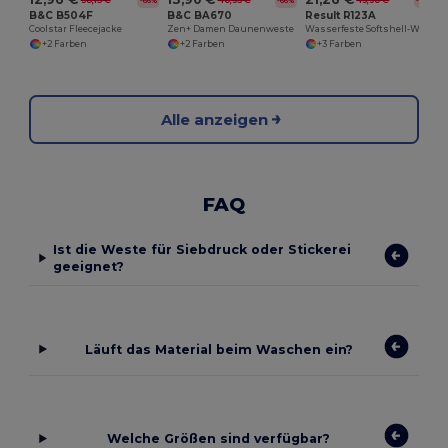
38,15 €
40,35 €
43,30 €
-66%
-66%
-51%
B&C B504F
B&C BA670
Result R123A
Coolstar Fleecejacke
Zen+ Damen Daunenweste
Wasserfeste Softshell-Weste mit Stretchkomfort
+2 Farben
+2 Farben
+3 Farben
Alle anzeigen
FAQ
Ist die Weste für Siebdruck oder Stickerei
geeignet?
Läuft das Material beim Waschen ein?
Welche Größen sind verfügbar?