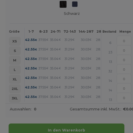
Schwarz
1-7
8-23
24-71
72-143
144-287
288 +
Mehr
Größe
Bestand
Menge
+
42.55
37.55
35.04
31.29
30.03
28.78
€
€
€
€
€
€
XS
6
+
42.55
37.55
35.04
31.29
30.03
28.78
€
€
€
€
€
€
S
23
+
42.55
37.55
35.04
31.29
30.03
28.78
€
€
€
€
€
€
M
13
+
42.55
37.55
35.04
31.29
30.03
28.78
€
€
€
€
€
€
L
32
+
42.55
37.55
35.04
31.29
30.03
28.78
€
€
€
€
€
€
XL
14
+
42.55
37.55
35.04
31.29
30.03
28.78
€
€
€
€
€
€
2XL
14
+
42.55
37.55
35.04
31.29
30.03
28.78
€
€
€
€
€
€
3XL
13
Auswahlen:
0
Gesamtsumme inkl. MwSt.:
€0.0
In den Warenkorb