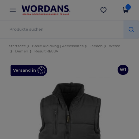
×
Wordans App
App holen
Bessere Preise in der App!
Startseite
Basic Kleidung | Accessoires
Jacken
Weste
Damen
Result RE88A
W1
Versand in