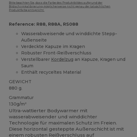
Bitte beachten Sie, dass die Farbe des Produktbildes aufgrund der
Bildschirmkalibrierung möglicherweise nicht genau der tatsächlichen
Produktfarbe entspricht.
Reference: R88, R88A, RS088
Wasserabweisende und winddichte Stepp-
Außenseite
Verdeckte Kapuze im Kragen
Robuster Front-Reißverschluss
Verstellbarer
Kordelzug
an Kapuze, Kragen und
Saum
Enthält recyceltes Material
GEWICHT
880 g.
Grammatur
130g/m²
Ultra-wattierter Bodywarmer mit
wasserabweisender und winddichter
Technologie für maximalen Schutz im Freien.
Diese horizontal gesteppte Außenschicht ist mit
einem robusten Reißverschluss auf