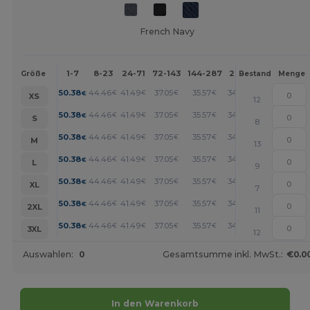
French Navy
1-7
8-23
24-71
72-143
144-287
288 +
Mehr
Größe
Bestand
Menge
+
50.38
44.46
41.49
37.05
35.57
34.08
€
€
€
€
€
€
XS
12
+
50.38
44.46
41.49
37.05
35.57
34.08
€
€
€
€
€
€
S
8
+
50.38
44.46
41.49
37.05
35.57
34.08
€
€
€
€
€
€
M
13
+
50.38
44.46
41.49
37.05
35.57
34.08
€
€
€
€
€
€
L
9
+
50.38
44.46
41.49
37.05
35.57
34.08
€
€
€
€
€
€
XL
7
+
50.38
44.46
41.49
37.05
35.57
34.08
€
€
€
€
€
€
2XL
11
+
50.38
44.46
41.49
37.05
35.57
34.08
€
€
€
€
€
€
3XL
12
Auswahlen:
0
Gesamtsumme inkl. MwSt.:
€0.0
In den Warenkorb