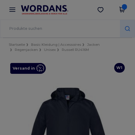
×
Wordans App
App holen
Bessere Preise in der App!
Startseite
Basic Kleidung | Accessoires
Jacken
Regenjacken
Unisex
Russell RU416M
W1
Versand in