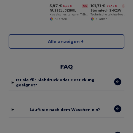
5,87 €
101,71 €
13,30 €
169,40 €
-56%
-40%
RUSSELL JZ180L
Stormtech SHX2W
Klassisches Langarm T-Shirt
Technische Leichte Nostromo Thermojacke mit Wetterschutz
+4 Farben
+3 Farben
Alle anzeigen
FAQ
Ist sie für Siebdruck oder Bestickung
geeignet?
Läuft sie nach dem Waschen ein?