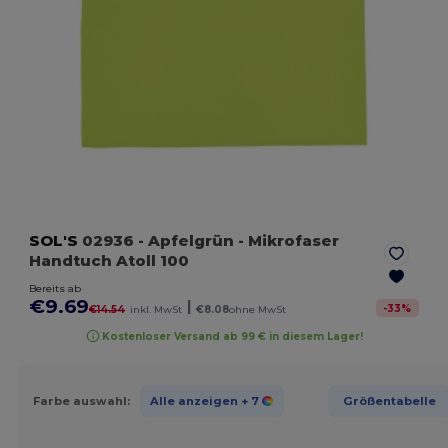
SOL'S
02936
- Apfelgrün
- Mikrofaser
Handtuch Atoll 100
Bereits ab
€9.69
|
-
33
%
€14.54
inkl. MwSt
€8.08
ohne MwSt
Kostenloser Versand ab 99 € in diesem Lager!
Farbe auswahl:
Alle anzeigen
+ 7
Größentabelle