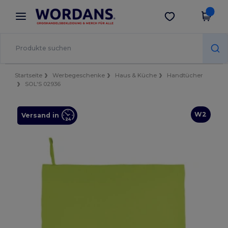
×
Wordans App
App holen
Bessere Preise in der App!
Startseite
Werbegeschenke
Haus & Küche
Handtücher
SOL'S 02936
W2
Versand in