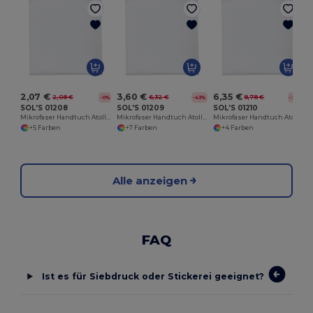
B
2,07 €
3,60 €
6,35 €
2,08 €
6,32 €
8,78 €
-0%
-43%
-28%
SOL'S 01208
SOL'S 01209
SOL'S 01210
Mikrofaser Handtuch Atoll 30
Mikrofaser Handtuch Atoll 50
Mikrofaser Handtuch Atoll 70
+5 Farben
+7 Farben
+4 Farben
Alle anzeigen
FAQ
Ist es für Siebdruck oder Stickerei geeignet?