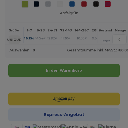
Apfelgrün
1-7
8-23
24-71
72-143
144-287
288 +
Mehr
Größe
Bestand
Menge
+
16.15
14.54
12.92
11.30
10.50
9.69
€
€
€
€
€
€
UNIQUE
3202
Auswahlen:
0
Gesamtsumme inkl. MwSt.:
€0.0
In den Warenkorb
Jetzt konfigurieren!
Express-Angebot