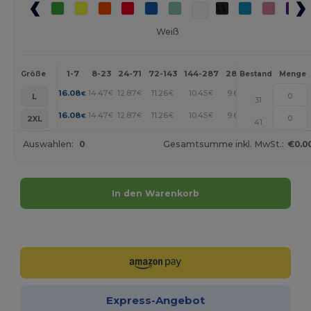
Weiß
1-7
8-23
24-71
72-143
144-287
288 +
Mehr
Größe
Bestand
Menge
+
16.08
14.47
12.87
11.26
10.45
9.65
€
€
€
€
€
€
L
31
+
16.08
14.47
12.87
11.26
10.45
9.65
€
€
€
€
€
€
2XL
41
Auswahlen:
0
Gesamtsumme inkl. MwSt.:
€0.0
In den Warenkorb
Jetzt konfigurieren!
Express-Angebot