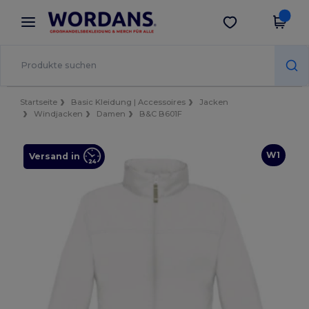
×
Wordans App
App holen
Bessere Preise in der App!
Startseite
Basic Kleidung | Accessoires
Jacken
Windjacken
Damen
B&C B601F
W1
Versand in