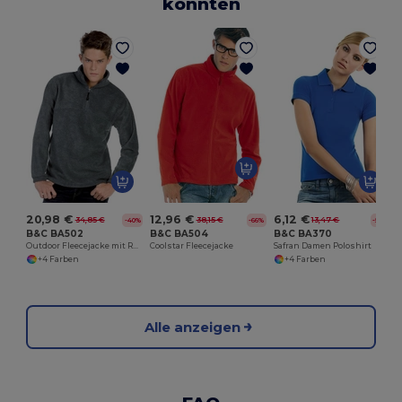
könnten
20,98 €
12,96 €
6,12 €
34,85 €
38,15 €
13,47 €
-40%
-66%
-55%
B&C BA502
B&C BA504
B&C BA370
Outdoor Fleecejacke mit Reißverschluss und Taschen
Coolstar Fleecejacke
Safran Damen Poloshirt
+4 Farben
+4 Farben
Alle anzeigen