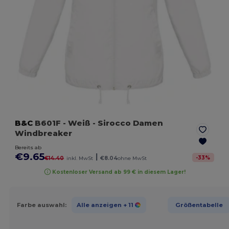
B&C
B601F
- Weiß
- Sirocco Damen
Windbreaker
Bereits ab
€9.65
|
-
33
%
€14.40
inkl. MwSt
€8.04
ohne MwSt
Kostenloser Versand ab 99 € in diesem Lager!
Farbe auswahl:
Alle anzeigen
+ 11
Größentabelle