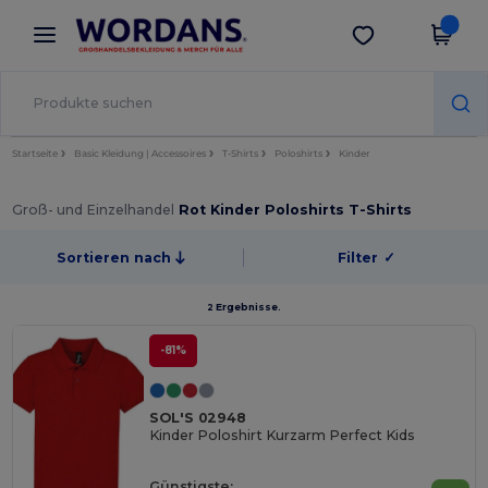
×
Wordans App
App holen
Bessere Preise in der App!
Startseite
Basic Kleidung | Accessoires
T-Shirts
Poloshirts
Kinder
Groß- und Einzelhandel
Rot Kinder Poloshirts T-Shirts
Sortieren nach
Filter
✓
2 Ergebnisse.
-81%
SOL'S 02948
Kinder Poloshirt Kurzarm Perfect Kids
Günstigste: