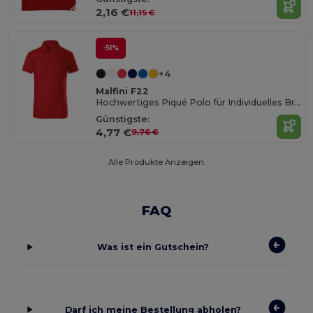
2,16 €
11,15 €
-51%
+4
Malfini F22
Hochwertiges Piqué Polo für Individuelles Branding
Günstigste:
4,77 €
9,76 €
Alle Produkte Anzeigen.
FAQ
Was ist ein Gutschein?
Darf ich meine Bestellung abholen?