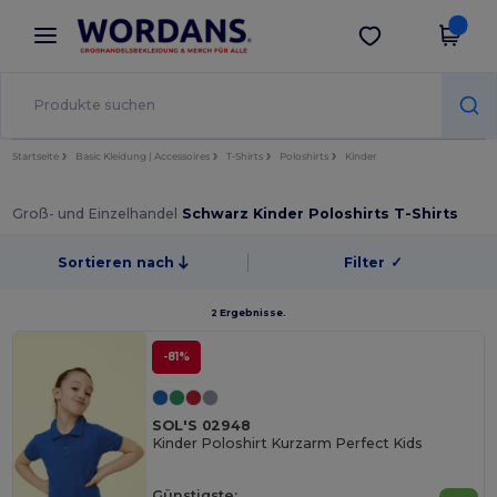
×
Wordans App
App holen
Bessere Preise in der App!
Startseite
Basic Kleidung | Accessoires
T-Shirts
Poloshirts
Kinder
Groß- und Einzelhandel
Schwarz Kinder Poloshirts T-Shirts
Sortieren nach
Filter
✓
2 Ergebnisse.
-81%
SOL'S 02948
Kinder Poloshirt Kurzarm Perfect Kids
Günstigste: