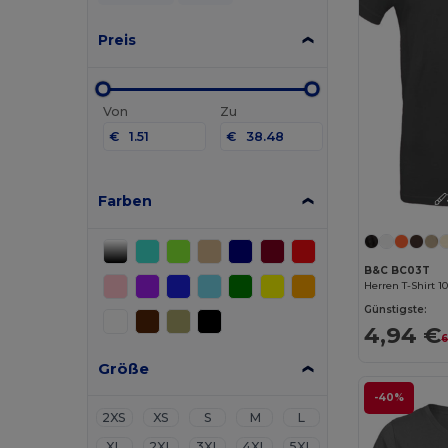
Preis
Von
Zu
€
€
Farben
B&C BC03T
Herren T-Shirt 
Günstigste:
4,94 €
6
Größe
-40%
2XS
XS
S
M
L
XL
2XL
3XL
4XL
5XL