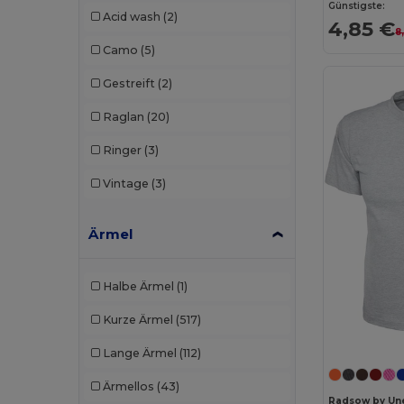
Günstigste:
Acid wash
(2)
4,85 €
Regatta
(2)
8
Camo
(5)
Rimeck
(4)
Gestreift
(2)
Roly
(43)
Raglan
(20)
Roly Sport
(2)
Ringer
(3)
RTP Apparel
(5)
Vintage
(3)
Russell
(18)
Sans Étiquette
(2)
Ärmel
SF Men
(4)
Halbe Ärmel
(1)
SF Women
(4)
Kurze Ärmel
(517)
Skinnifit
(7)
Lange Ärmel
(112)
SOL'S
(80)
Ärmellos
(43)
Spiro
(1)
Radsow by Un