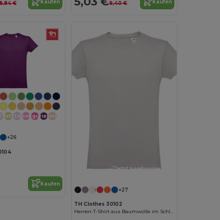
5,03 €
Kaufen
Kaufen
8,84 €
9,40 €
Jetzt konfigurieren!
+26
0104
Jetzt konfigurieren!
Kaufen
+27
TH Clothes 30102
Herren-T-Shirt aus Baumwolle im Schlauchformat