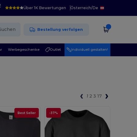
!
Über 1K Bewertungen
Österreich
/
De
Suchen
Bestellung verfolgen
r
Werbegeschenke
Outlet
Individuell gestalten!
1
2
3
17
Best Seller
-37%