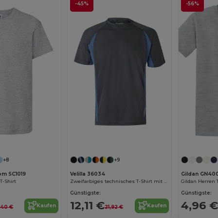
-45%
-56%
Jetzt konfigurieren!
Jetzt konfigurieren!
+8
+9
oom SC1019
Velilla 36034
Gildan GN40
T-Shirt
Zweifarbiges technisches T-Shirt mit Bird-Eye-Design (160 g/m²), aus Polyester (100%)
Gildan Herren
Günstigste:
Günstigste:
12,11 €
4,96 €
Kaufen
Kaufen
,40 €
21,92 €