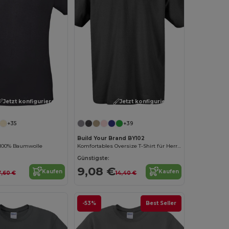
Jetzt konfigurieren!
Jetzt konfigurieren!
+35
+39
Build Your Brand BY102
t 100% Baumwolle
Komfortables Oversize T-Shirt für Herren
Günstigste:
9,08 €
Kaufen
Kaufen
7,60 €
14,40 €
-53%
Best Seller