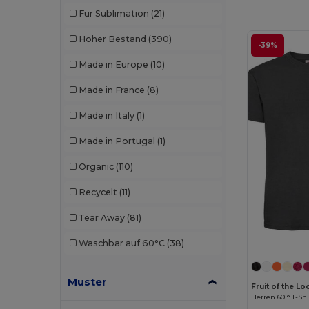
Für Sublimation
(21)
Les Filosophes
(1)
Hoher Bestand
(390)
-39%
Malfini
(48)
Made in Europe
(10)
Malfini Premium
(15)
Made in France
(8)
Mantis
(12)
Made in Italy
(1)
Mustaghata
(1)
Made in Portugal
(1)
Neutral
(12)
Organic
(110)
Pen Duick
(4)
Recycelt
(11)
Piccolio
(3)
Tear Away
(81)
Proact
(7)
Waschbar auf 60°C
(38)
Produkt JACK & JONES
(5)
Promodoro
(6)
Muster
Fruit of the 
Herren 60 ° T-Shi
Radsow by Uneek
(17)