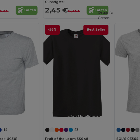
Günstigste:
2,45 €
Kaufen
Kaufen
,00 €
14,34 €
Organic
Cotton
-56%
Best Seller
Jetzt konfigurieren!
+14
+13
eek UC301
Fruit of the Loom SS048
SOL'S 03564