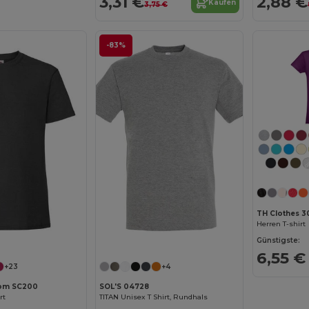
3,31 €
2,88 €
Kaufen
3,75 €
-83%
TH Clothes 3
Herren T-shirt
Jetzt konfigurieren!
Jetzt konfigurieren!
Günstigste:
6,55 €
+23
+4
Loom SC200
SOL'S 04728
rt
TITAN Unisex T Shirt, Rundhals