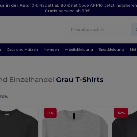
ur in der App:
10 € Rabatt ab 80 € mit Code APP10. Jetzt installieren
Gratis
Versand ab 99€
n
Caps und Mützen
Hemden
Arbeitskleidung
Sportkleidung
Meh
nd Einzelhandel
Grau T-Shirts
sse.
-6%
-52%