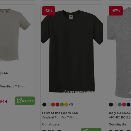
-12%
-67%
Jetzt konfigurieren!
+44
Rundhals T Shirt
Jetzt konfigurieren!
Kaufen
,94 €
+15
Fruit of the Loom SC6
Roly CA6424
Original Full Cut T-Shirt
Günstigste:
Günstigste: