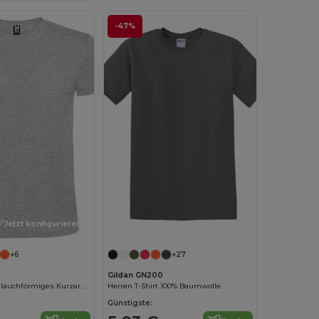
-47%
Jetzt konfigurieren!
Jetzt konfigurieren!
+6
+27
Gildan GN200
ATOMIC 150 Schlauchförmiges Kurzarm-T-Shirt
Herren T-Shirt 100% Baumwolle
Günstigste: