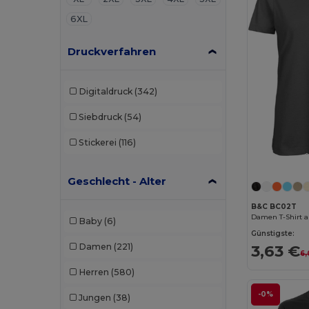
6XL
Druckverfahren
Digitaldruck
(342)
Siebdruck
(54)
Stickerei
(116)
Geschlecht - Alter
B&C BC02T
Damen T-Shirt 
Baby
(6)
Günstigste:
Damen
(221)
3,63 €
6,
Herren
(580)
-0%
Jungen
(38)