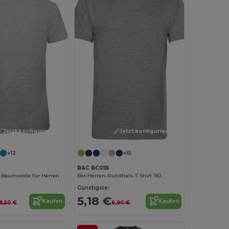
Jetzt konfigurieren!
Jetzt konfigurieren!
+12
+15
B&C BC01B
o-Baumwolle für Herren
Bio-Herren-Rundhals-T-Shirt 150
Günstigste:
5,18 €
Kaufen
Kaufen
8,50 €
6,90 €