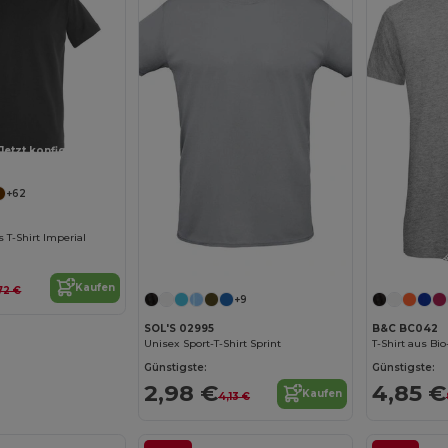
Jetzt konfigurieren!
+62
 T-Shirt Imperial
Jetzt konfigurieren!
Kaufen
72 €
+9
SOL'S 02995
B&C BC042
Unisex Sport-T-Shirt Sprint
T-Shirt aus Bi
Günstigste:
Günstigste:
2,98 €
4,85 €
Kaufen
4,13 €