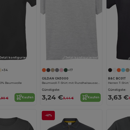
Jetzt konfigurieren!
Jetzt konfigurieren!
+34
+17
GILDAN GN3000
B&C BC01T
100% Baumwolle
Baumwoll-T-Shirt mit Rundhalsausschnitt
Herren T-Shir
Günstigste:
Günstigste:
3,24 €
3,63 €
Kaufen
Kaufen
,90 €
3,44 €
-41%