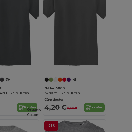
Jetzt konfigurieren!
Jetzt konfigurieren!
+39
+41
0
Gildan 5000
oll T-Shirt Herren
Kurzarm-T-Shirt Herren
Günstigste:
4,20 €
Kaufen
Kaufen
8,98 €
Organic
Cotton
-25%