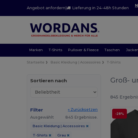
N
Angebot anfordern
|
Lieferung in 24-48h Stunden
Marken
T-Shirts
Pullover & Fleece
Taschen
Jacke
Startseite
Basic Kleidung | Accessoires
T-Shirts
Groß- u
Sortieren nach
845 Ergebni
Filter
« Zurücksetzen
-28%
Ausgewählt
845 Ergebnisse.
Basic Kleidung | Accessoires
T-Shirts
Grau