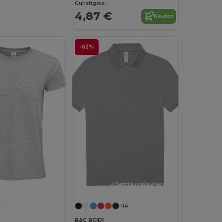
Günstigste:
4,87 €
Kaufen
-62%
Jetzt konfigurieren!
Jetzt konfigurieren!
+14
B&C BCID1