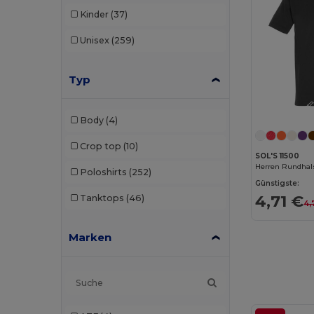
Kinder
(37)
Unisex
(259)
Typ
Body
(4)
Crop top
(10)
SOL'S 11500
Herren Rundhals
Poloshirts
(252)
Günstigste:
4,71 €
Tanktops
(46)
4,
Marken