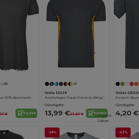
Jetzt konfigurieren!
Jetzt konfigurieren!
+35
+9
Velilla 36039
Gildan GI500
aus 100% Baumwolle
Zweifarbiges Piqué-Poloshirt (180 g/m²), kurzärmelig, aus Baumwolle (60%) und Polyester (40%)
Kurzarm Baumw
Günstigste:
Günstigste:
13,99 €
4,20 €
Kaufen
Kaufen
00 €
23,60 €
Organic
Cotton
-28%
-43%