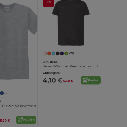
-5%
+79
JHK JK155
Herren T-Shirt mit Rundhalsausschnitt 155
Günstigste:
4,10 €
Kaufen
Jetzt konfigurieren!
4,30 €
+5
0
 T-Shirt GN400 Baumwolle
Kaufen
11,20 €