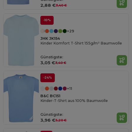
2,88 €
3,40 €
-10%
+29
JHK JK154
Kinder Komfort T-Shirt 155g/m² Baumwolle
Günstigste:
3,05 €
3,40 €
-24%
+11
B&C BC151
Kinder-T-Shirt aus 100% Baumwolle
Günstigste:
3,96 €
5,20 €