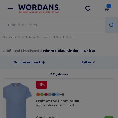
×
Wordans App
App holen
Bessere Preise in der App!
Startseite
Basic Kleidung | Accessoires
T-Shirts
Kinder
Groß- und Einzelhandel
Himmelblau Kinder T-Shirts
Sortieren nach
Filter
✓
18 Ergebnisse.
-15%
+8
Fruit of the Loom SC1019
Kinder Kurzarm T-Shirt
Günstigste: