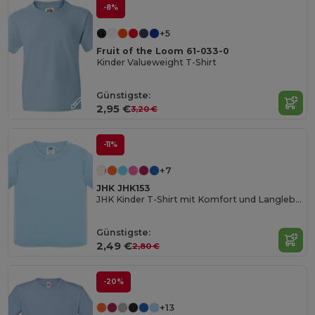
-8%
+5
Fruit of the Loom 61-033-0
Kinder Valueweight T-Shirt
Günstigste:
2,95 €
3,20 €
-11%
+7
JHK JHK153
JHK Kinder T-Shirt mit Komfort und Langlebigkeit
Günstigste:
2,49 €
2,80 €
-20%
+13