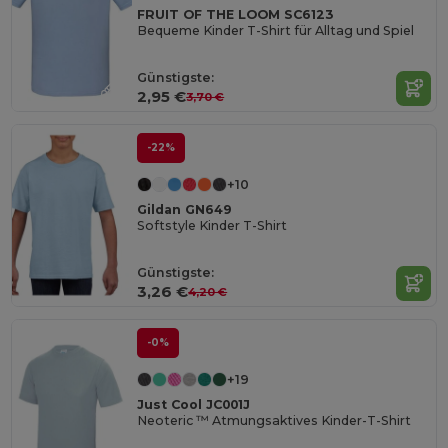
FRUIT OF THE LOOM SC6123
Bequeme Kinder T-Shirt für Alltag und Spiel
Günstigste:
2,95 €
3,70 €
-22%
+10
Gildan GN649
Softstyle Kinder T-Shirt
Günstigste:
3,26 €
4,20 €
-0%
+19
Just Cool JC001J
Neoteric ™ Atmungsaktives Kinder-T-Shirt