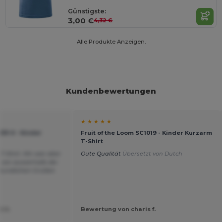
Günstigste:
3,00 €
4,32 €
Alle Produkte Anzeigen.
Kundenbewertungen
★ ★ ★ ★ ★
033-0 - Kinder
Fruit of the Loom SC1019 - Kinder Kurzarm
T-Shirt
T-Shirt. Mir war aber
Gute Qualität
Übersetzt von Dutch
s von ausserhalb der
reundlichen Grüßen.
t U.
Bewertung von charis f.