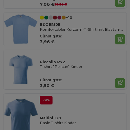
7,06 €
10,30 €
+10
B&C B150B
Komfortabler Kurzarm-T-Shirt mit Elastan-Kragen
Günstigste:
3,96 €
Piccolio P72
T-shirt "Pelican" Kinder
Günstigste:
3,50 €
-31%
Malfini 138
Basic T-shirt Kinder