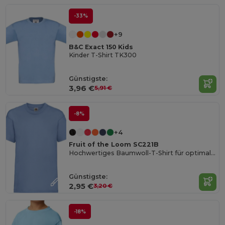
-33%
+9
B&C Exact 150 Kids
Kinder T-Shirt TK300
Günstigste:
3,96 €
5,91 €
-8%
+4
Fruit of the Loom SC221B
Hochwertiges Baumwoll-T-Shirt für optimalen Druck
Günstigste:
2,95 €
3,20 €
-18%