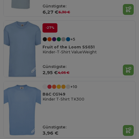
Günstigste:
6,27 €
6,30 €
-27%
+5
Fruit of the Loom SS031
Kinder-T-Shirt ValueWeight
Günstigste:
2,95 €
4,05 €
+10
B&C CG149
Kinder T-Shirt TK300
Günstigste:
3,96 €