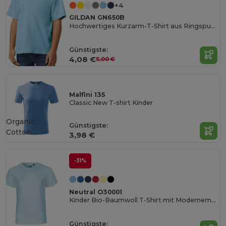
+4
GILDAN GN650B
Hochwertiges Kurzarm-T-Shirt aus Ringspun-Baumwolle
Günstigste:
4,08 €
5,00 €
Malfini 135
Classic New T-shirt Kinder
Organic
Günstigste:
Cotton
3,98 €
-31%
Neutral O30001
Kinder Bio-Baumwoll T-Shirt mit Modernem Schnitt
Günstigste: