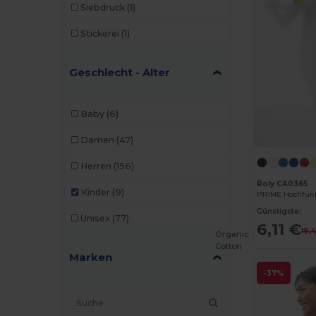
Siebdruck
(1)
Stickerei
(1)
Geschlecht - Alter
Baby
(6)
Damen
(47)
Herren
(156)
Roly CA0365
Kinder
(9)
Günstigste:
Unisex
(77)
6,11 €
19,
Organic
Cotton
Marken
-37%