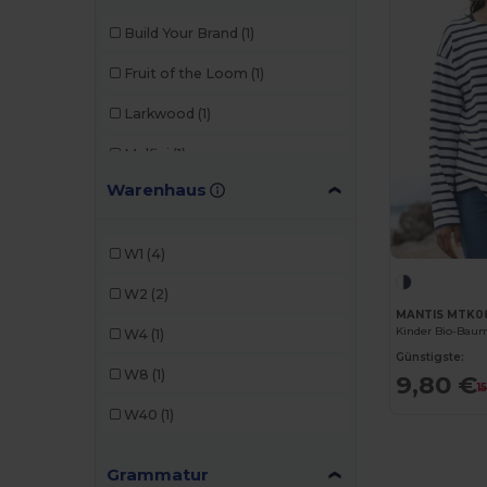
Build Your Brand
(1)
Fruit of the Loom
(1)
Larkwood
(1)
Malfini
(1)
Warenhaus
Mantis
(1)
Roly
(1)
W1
(4)
SOL'S
(2)
W2
(2)
Valento
(1)
MANTIS MTK0
Kinder Bio-Baum
W4
(1)
Günstigste:
W8
(1)
9,80 €
1
W40
(1)
Grammatur