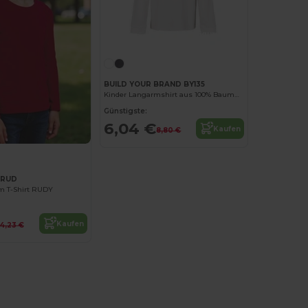
Jetzt konfigurieren!
BUILD YOUR BRAND BY135
Kinder Langarmshirt aus 100% Baumwolle
Günstigste:
6,04 €
Kaufen
8,80 €
ARUD
m T-Shirt RUDY
Kaufen
4,23 €