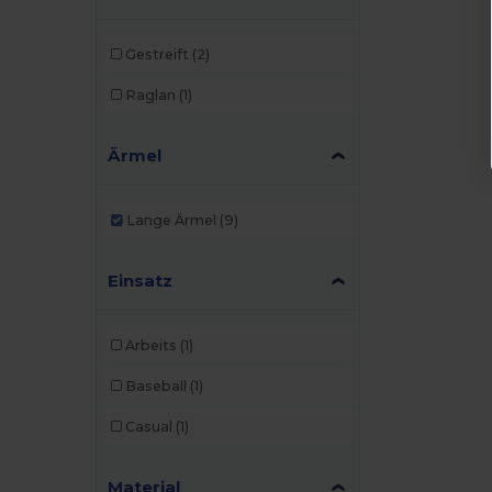
Gestreift
(2)
Raglan
(1)
Ärmel
Lange Ärmel
(9)
Einsatz
Arbeits
(1)
Baseball
(1)
Casual
(1)
Material