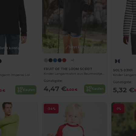
Jetzt konfigurieren!
Jetzt konfigurieren!
+1
FRUIT OF THE LOOM SC6107
SOL'S 03101
Kinder Langarmshirt aus Baumwolljersey
angarm Imperial Lsl
Günstigste:
Günstigste:
4,47 €
5,32 €
Kaufen
5,00 €
Kaufen
10 €
1
-34%
-1%