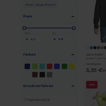
Ärmel : Lange Ärmel
Preis
Von
Zu
€
€
Farben
SOL'S 02947
Kinder T Shirt L
Günstigste:
5,35 €
6,
-69%
Druckverfahren
Digitaldruck
(3)