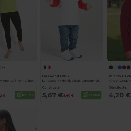
+2
Larkwood LW025
Valento CAV
PRIME Hochfunktionelles Thermo Sport-Shirt mit Kompressionseigenschaften
Larkwood Kinder Baseball Langarmshirt
Kinder Langar
Günstigste:
Günstigste:
5,67 €
4,20 €
Kaufen
Kaufen
42 €
8,60 €