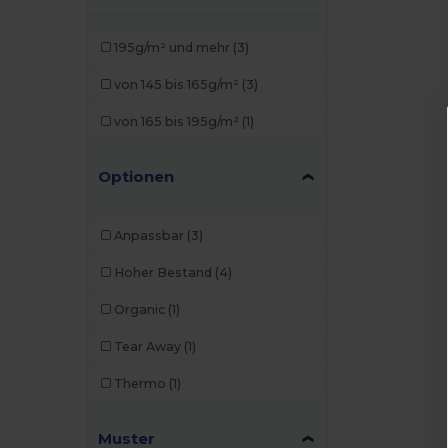
195g/m² und mehr
(3)
von 145 bis 165g/m²
(3)
von 165 bis 195g/m²
(1)
Optionen
Anpassbar
(3)
Hoher Bestand
(4)
Organic
(1)
Tear Away
(1)
Thermo
(1)
Muster