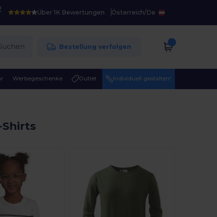
!
Über 1K Bewertungen
Österreich
/
De
Suchen
Bestellung verfolgen
r
Werbegeschenke
Outlet
Individuell gestalten!
Shirts