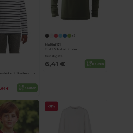
+2
Malfini 121
Fit-T LS T-shirt Kinder
Günstigste:
6,41 €
Kaufen
Kinder Langarmshirt mit Streifenmuster aus Baumwolle
Kaufen
1,64 €
-31%