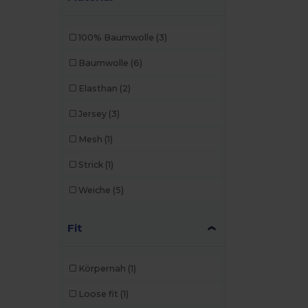
100% Baumwolle
(3)
Baumwolle
(6)
Elasthan
(2)
Jersey
(3)
Mesh
(1)
Strick
(1)
Weiche
(5)
Fit
Körpernah
(1)
Loose fit
(1)