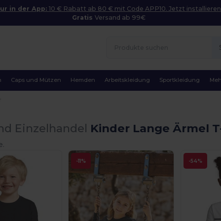
ur in der App:
10 € Rabatt ab 80 € mit Code APP10. Jetzt installieren
Gratis
Versand ab 99€
n
Caps und Mützen
Hemden
Arbeitskleidung
Sportkleidung
Meh
r
nd Einzelhandel
Kinder Lange Ärmel T-
e.
-11%
-54%