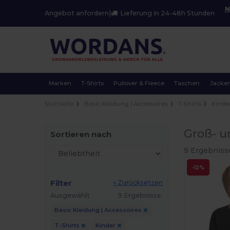
N
Angebot anfordern
|
Lieferung in 24-48h Stunden
Marken
T-Shirts
Pullover & Fleece
Taschen
Jacke
Startseite
Basic Kleidung | Accessoires
T-Shirts
Kinde
Groß- u
Sortieren nach
9 Ergebniss
-12%
Filter
« Zurücksetzen
Ausgewählt
9 Ergebnisse.
Basic Kleidung | Accessoires
T-Shirts
Kinder