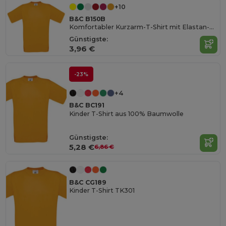
+10
B&C B150B
Komfortabler Kurzarm-T-Shirt mit Elastan-Kragen
Günstigste:
3,96 €
-23%
+4
B&C BC191
Kinder T-Shirt aus 100% Baumwolle
Günstigste:
5,28 €
6,86 €
B&C CG189
Kinder T-Shirt TK301