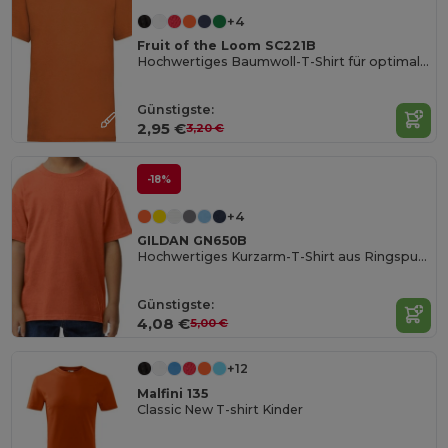
+4
Fruit of the Loom SC221B
Hochwertiges Baumwoll-T-Shirt für optimalen Druck
Günstigste:
2,95 €
3,20 €
-18%
+4
GILDAN GN650B
Hochwertiges Kurzarm-T-Shirt aus Ringspun-Baumwolle
Günstigste:
4,08 €
5,00 €
+12
Malfini 135
Classic New T-shirt Kinder