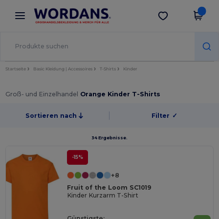
×
Wordans App
App holen
Bessere Preise in der App!
Startseite
Basic Kleidung | Accessoires
T-Shirts
Kinder
Groß- und Einzelhandel
Orange Kinder T-Shirts
Sortieren nach
Filter
✓
34 Ergebnisse.
-15%
+8
Fruit of the Loom SC1019
Kinder Kurzarm T-Shirt
Günstigste: