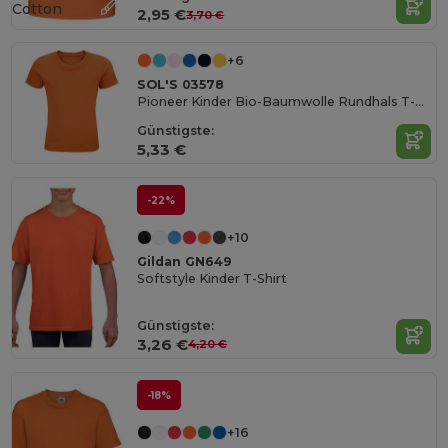
Cotton
2,95 €
3,70 €
+6
SOL'S 03578
Pioneer Kinder Bio-Baumwolle Rundhals T-Shirt
Günstigste:
5,33 €
-22%
+10
Gildan GN649
Softstyle Kinder T-Shirt
Günstigste:
3,26 €
4,20 €
-18%
+16