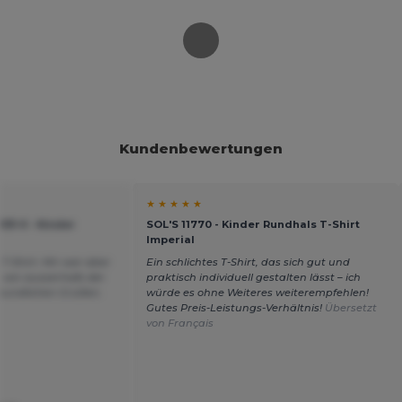
Kundenbewertungen
★ ★ ★ ★ ★
033-0 - Kinder
SOL'S 11770 - Kinder Rundhals T-Shirt
Imperial
T-Shirt. Mir war aber
Ein schlichtes T-Shirt, das sich gut und
s von ausserhalb der
praktisch individuell gestalten lässt – ich
reundlichen Grüßen.
würde es ohne Weiteres weiterempfehlen!
Gutes Preis-Leistungs-Verhältnis!
Übersetzt
von Français