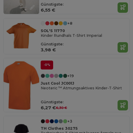
Günstigste:
6,55 €
+8
SOL'S 11770
Kinder Rundhals T-Shirt Imperial
Günstigste:
3,98 €
-0%
+19
Just Cool JC001J
Neoteric ™ Atmungsaktives Kinder-T-Shirt
Günstigste:
6,27 €
6,30 €
+3
TH Clothes 30275