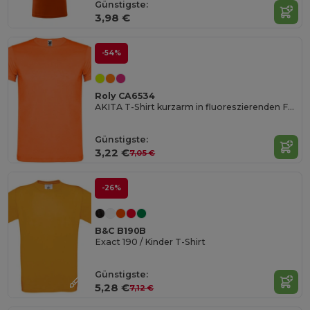
Günstigste:
3,98 €
-54%
Roly CA6534
AKITA T-Shirt kurzarm in fluoreszierenden Farben
Günstigste:
3,22 €
7,05 €
-26%
B&C B190B
Exact 190 / Kinder T-Shirt
Günstigste:
5,28 €
7,12 €