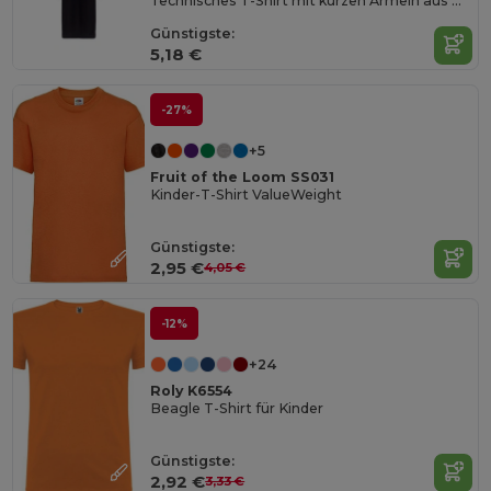
Technisches T-Shirt mit kurzen Ärmeln aus Polyester für Kinder
Günstigste:
5,18 €
-27%
+5
Fruit of the Loom SS031
Kinder-T-Shirt ValueWeight
Günstigste:
2,95 €
4,05 €
-12%
+24
Roly K6554
Beagle T-Shirt für Kinder
Günstigste:
2,92 €
3,33 €