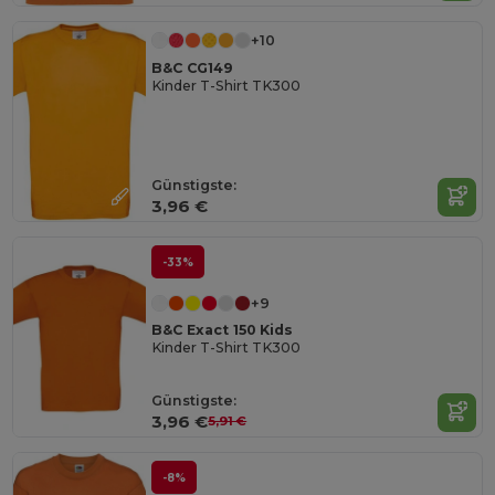
+10
B&C CG149
Kinder T-Shirt TK300
Günstigste:
3,96 €
-33%
+9
B&C Exact 150 Kids
Kinder T-Shirt TK300
Günstigste:
3,96 €
5,91 €
-8%