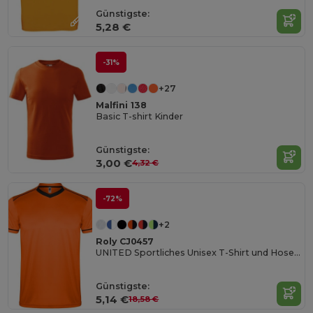
Günstigste:
5,28 €
-31%
+27
Malfini 138
Basic T-shirt Kinder
Günstigste:
3,00 €
4,32 €
-72%
+2
Roly CJ0457
UNITED Sportliches Unisex T-Shirt und Hosen-Set
Günstigste:
5,14 €
18,58 €