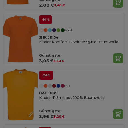
2,88 €
3,40 €
-10%
+29
JHK JK154
Kinder Komfort T-Shirt 155g/m² Baumwolle
Günstigste:
3,05 €
3,40 €
-24%
+11
B&C BC151
Kinder-T-Shirt aus 100% Baumwolle
Günstigste:
3,96 €
5,20 €