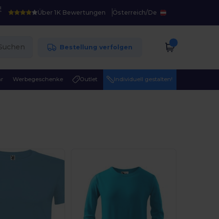
!
Über 1K Bewertungen
Österreich
/
De
Suchen
Bestellung verfolgen
r
Werbegeschenke
Outlet
Individuell gestalten!