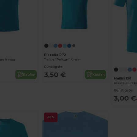
+5
Piccolio P72
irt Kinder
T-shirt "Pelican" Kinder
Günstigste:
3,50 €
Kaufen
Kaufen
Malfini 138
Basic T-shirt K
Günstigste:
3,00 €
-16%