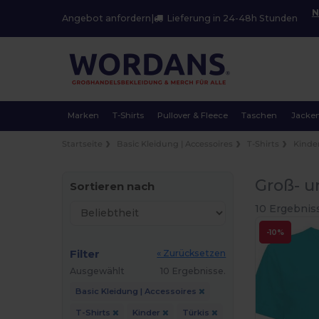
N
Angebot anfordern
|
Lieferung in 24-48h Stunden
Marken
T-Shirts
Pullover & Fleece
Taschen
Jacke
Startseite
Basic Kleidung | Accessoires
T-Shirts
Kinde
Groß- u
Sortieren nach
10 Ergebnis
-10%
Filter
« Zurücksetzen
Ausgewählt
10 Ergebnisse.
Basic Kleidung | Accessoires
T-Shirts
Kinder
Türkis