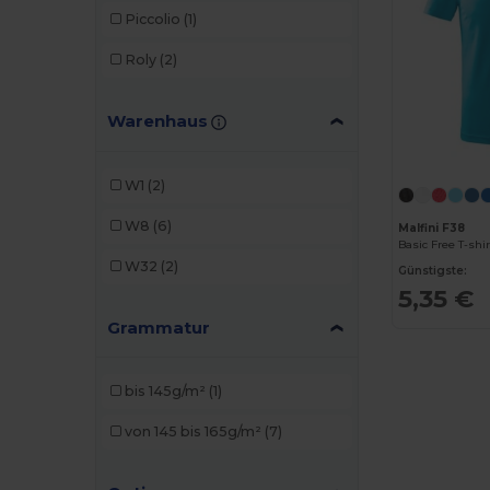
Piccolio
(1)
Roly
(2)
Warenhaus
W1
(2)
W8
(6)
Malfini F38
Basic Free T-shi
W32
(2)
Günstigste:
5,35 €
Grammatur
bis 145g/m²
(1)
von 145 bis 165g/m²
(7)