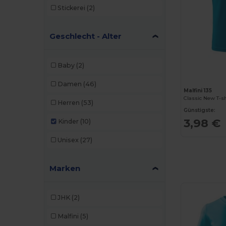
Stickerei
(2)
Geschlecht - Alter
Baby
(2)
Damen
(46)
Malfini 135
Classic New T-sh
Herren
(53)
Günstigste:
3,98 €
Kinder
(10)
Unisex
(27)
Marken
JHK
(2)
Malfini
(5)