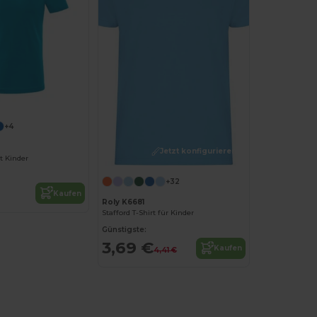
+4
Jetzt konfigurieren!
rt Kinder
+32
Kaufen
Roly K6681
Stafford T-Shirt für Kinder
Günstigste:
3,69 €
Kaufen
4,41 €