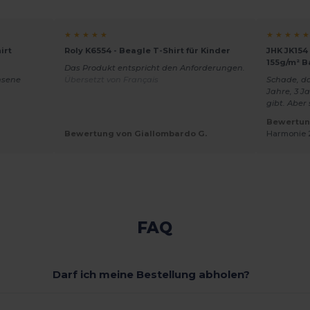
★ ★ ★ ★ ★
★ ★ ★ ★ ★
irt
Roly K6554 - Beagle T-Shirt für Kinder
JHK JK154
155g/m² 
Das Produkt entspricht den Anforderungen.
hsene
Übersetzt von Français
Schade, da
Jahre, 3 J
gibt. Aber
Bewertung
Bewertung von Giallombardo G.
Harmonie 
FAQ
Darf ich meine Bestellung abholen?