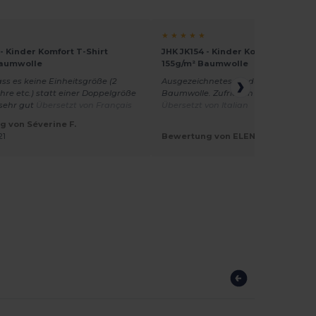
★ ★ ★ ★ ★
 - Kinder Komfort T-Shirt
JHK JK154 - Kinder Komfort T-Shirt
Baumwolle
155g/m² Baumwolle
ss es keine Einheitsgröße (2
Ausgezeichnetes Produkt, 100% sehr
ahre etc.) statt einer Doppelgröße
Baumwolle. Zufrieden mit dem Kauf.
 sehr gut
Übersetzt von Français
Übersetzt von Italian
 von Séverine F.
21
Bewertung von ELENA M.