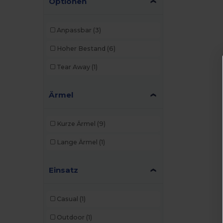
Optionen
Anpassbar
(3)
Hoher Bestand
(6)
Tear Away
(1)
Ärmel
Kurze Ärmel
(9)
Lange Ärmel
(1)
Einsatz
Casual
(1)
Outdoor
(1)