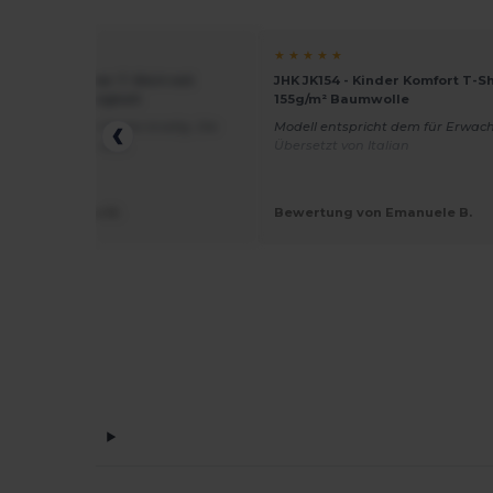
☆ ☆
★ ★ ★ ★ ★
K153 - JHK Kinder T-Shirt mit
JHK JK154 - Kinder Komfort T-Sh
t und Langlebigkeit
155g/m² Baumwolle
lität ist gut, die Farbe knallig. Die
Modell entspricht dem für Erwac
edoch fällt klein aus.
Übersetzt von Italian
ung von Ronja M.
Bewertung von Emanuele B.