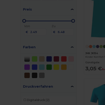
Preis
Von
Zu
€
€
Farben
JHK JK154
Günstigste:
3,05 €
3,
Druckverfahren
Digitaldruck
(2)