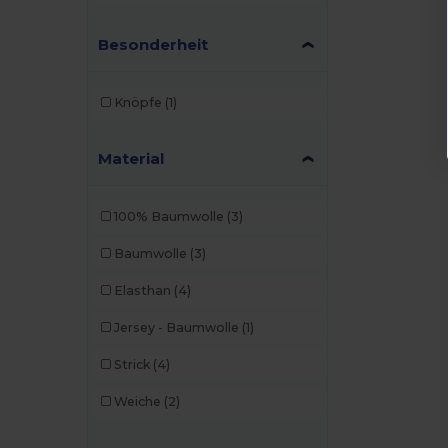
Besonderheit
Knöpfe
(1)
Material
100% Baumwolle
(3)
Baumwolle
(3)
Elasthan
(4)
Jersey - Baumwolle
(1)
Strick
(4)
Weiche
(2)