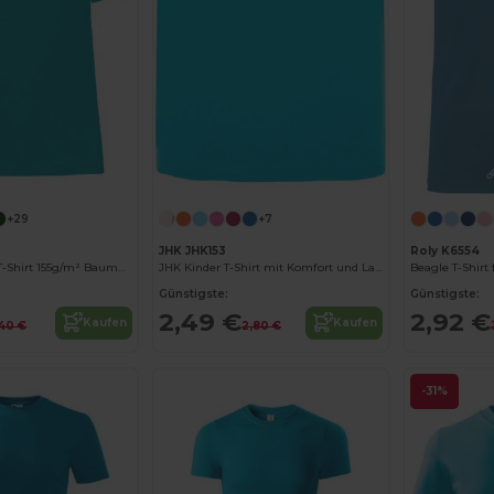
+29
+7
JHK JHK153
Roly K6554
Kinder Komfort T-Shirt 155g/m² Baumwolle
JHK Kinder T-Shirt mit Komfort und Langlebigkeit
Beagle T-Shirt 
Günstigste:
Günstigste:
2,49 €
2,92 €
Kaufen
Kaufen
40 €
2,80 €
-31%