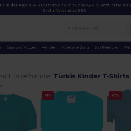
ur in der App:
10 € Rabatt ab 80 € mit Code APP10. Jetzt installieren
Gratis
Versand ab 99€
n
Caps und Mützen
Hemden
Arbeitskleidung
Sportkleidung
Meh
r
nd Einzelhandel
Türkis Kinder T-Shirts
se.
-11%
-12%