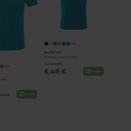
+10
Malfini 147
Fantasy T-shirt Kinder
Günstigste:
+27
6,48 €
Kaufen
inder
Kaufen
4,32 €