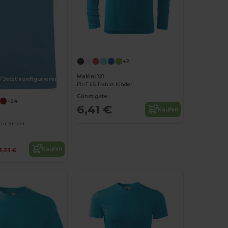
+2
Malfini 121
Jetzt konfigurieren!
Fit-T LS T-shirt Kinder
Günstigste:
+24
6,41 €
Kaufen
für Kinder
Kaufen
3,33 €