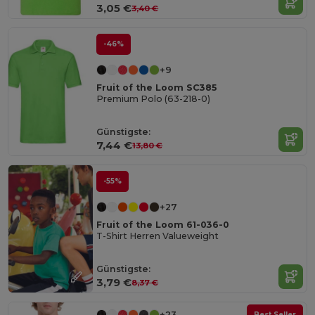
3,05 €
3,40 €
-46%
+9
Fruit of the Loom SC385
Premium Polo (63-218-0)
Günstigste:
7,44 €
13,80 €
-55%
+27
Fruit of the Loom 61-036-0
T-Shirt Herren Valueweight
Günstigste:
3,79 €
8,37 €
+23
Best Seller