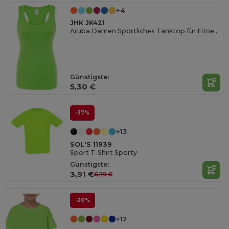
+4
JHK JK421
Aruba Damen Sportliches Tanktop für Fitness
Günstigste:
5,30 €
-37%
+13
SOL'S 11939
Sport T-Shirt Sporty
Günstigste:
3,91 €
6,19 €
-20%
+12