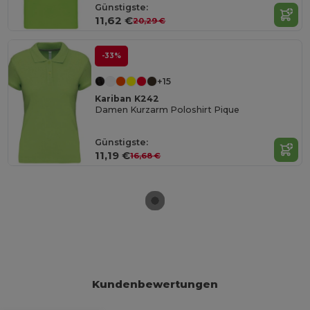
Günstigste:
11,62 €
20,29 €
-33%
+15
Kariban K242
Damen Kurzarm Poloshirt Pique
Günstigste:
11,19 €
16,68 €
Kundenbewertungen