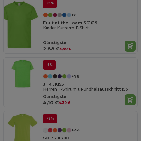
-15%
+8
Fruit of the Loom SC1019
Kinder Kurzarm T-Shirt
Günstigste:
2,88 €
3,40 €
-5%
+78
JHK JK155
Herren T-Shirt mit Rundhalsausschnitt 155
Günstigste:
4,10 €
4,30 €
-12%
+44
SOL'S 11380