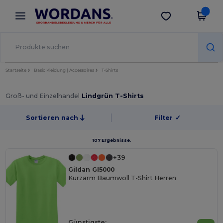
×
Wordans App
App holen
Bessere Preise in der App!
Startseite
Basic Kleidung | Accessoires
T-Shirts
Groß- und Einzelhandel
Lindgrün T-Shirts
Sortieren nach
Filter
✓
107 Ergebnisse.
+39
Gildan GI5000
Kurzarm Baumwoll T-Shirt Herren
Günstigste: