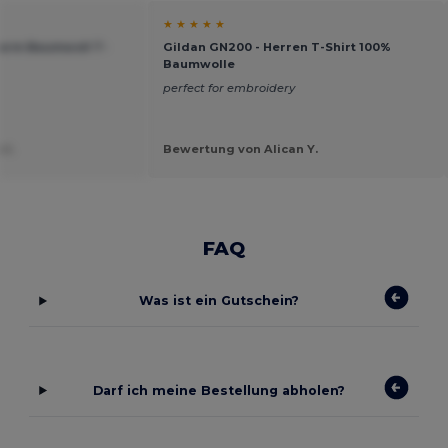
★ ★ ★ ★ ★
zarm Baumwoll T-
Gildan GN200 - Herren T-Shirt 100%
Baumwolle
perfect for embroidery
 I.
Bewertung von Alican Y.
FAQ
Was ist ein Gutschein?
Darf ich meine Bestellung abholen?