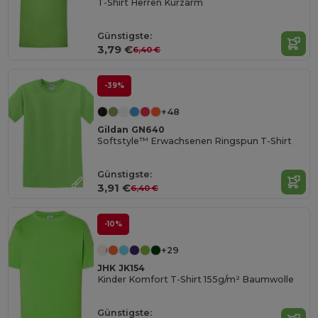
T-Shirt Herren Kurzarm
Günstigste:
3,79 €
6,40 €
-39%
+48
Gildan GN640
Softstyle™ Erwachsenen Ringspun T-Shirt
Günstigste:
3,91 €
6,40 €
-10%
+29
JHK JK154
Kinder Komfort T-Shirt 155g/m² Baumwolle
Günstigste: