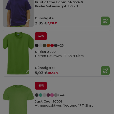
Fruit of the Loom 61-033-0
Kinder Valueweight T-Shirt
Günstigste:
2,95 €
3,20 €
-52%
+25
Gildan 2000
Herren Baumwoll T-Shirt Ultra
Günstigste:
5,03 €
10,45 €
-25%
+44
Just Cool JC001
Atmungsaktives Neoteric ™ T-Shirt