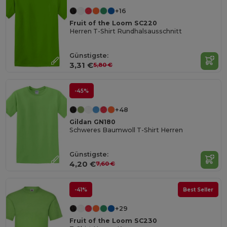
+16
Fruit of the Loom SC220
Herren T-Shirt Rundhalsausschnitt
Günstigste:
3,31 €
5,80 €
-45%
+48
Gildan GN180
Schweres Baumwoll T-Shirt Herren
Günstigste:
4,20 €
7,60 €
-41%
Best Seller
+29
Fruit of the Loom SC230