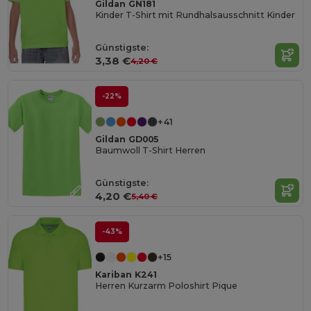
Gildan GN181
Kinder T-Shirt mit Rundhalsausschnitt Kinder
Günstigste:
3,38 €
4,20 €
-22%
+41
Gildan GD005
Baumwoll T-Shirt Herren
Günstigste:
4,20 €
5,40 €
-43%
+15
Kariban K241
Herren Kurzarm Poloshirt Pique