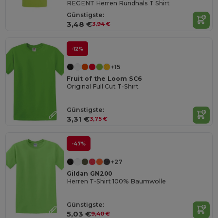
REGENT Herren Rundhals T Shirt
Günstigste:
3,48 €
3,94 €
-12%
+15
Fruit of the Loom SC6
Original Full Cut T-Shirt
Günstigste:
3,31 €
3,75 €
-47%
+27
Gildan GN200
Herren T-Shirt 100% Baumwolle
Günstigste:
5,03 €
9,40 €