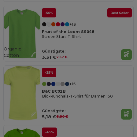
-56%
Best Seller
+13
Fruit of the Loom SS048
Screen Stars T-Shirt
Organic
Günstigste:
Cotton
3,31 €
7,57 €
-25%
+15
B&C BC02B
Bio-Rundhals-T-Shirt für Damen 150
Günstigste:
5,18 €
6,90 €
-43%