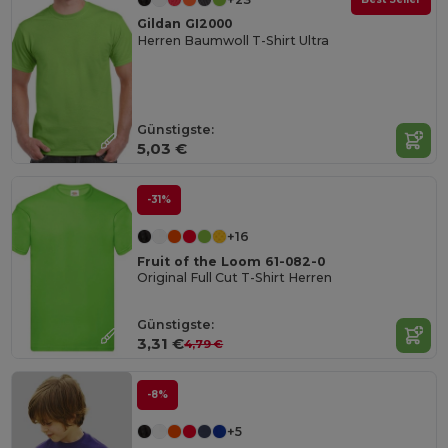
Gildan GI2000
Herren Baumwoll T-Shirt Ultra
Günstigste:
5,03 €
-31%
+16
Fruit of the Loom 61-082-0
Original Full Cut T-Shirt Herren
Günstigste:
3,31 €
4,79 €
-8%
+5