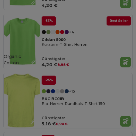
4,20 €
-53%
Best Seller
+41
Gildan 5000
Kurzarm-T-Shirt Herren
Organic
Günstigste:
Cotton
4,20 €
8,98 €
-25%
+15
B&C BC01B
Bio-Herren-Rundhals-T-Shirt 150
Günstigste:
5,18 €
6,90 €