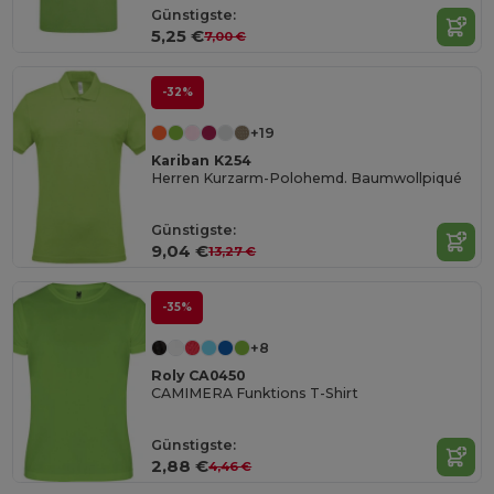
Günstigste:
5,25 €
7,00 €
-32%
+19
Kariban K254
Herren Kurzarm-Polohemd. Baumwollpiqué
Günstigste:
9,04 €
13,27 €
-35%
+8
Roly CA0450
CAMIMERA Funktions T-Shirt
Günstigste:
2,88 €
4,46 €