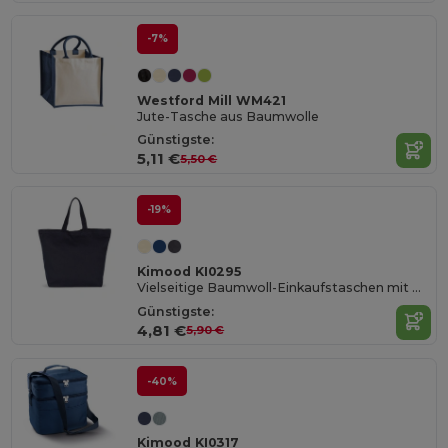
-7%
Westford Mill WM421
Jute-Tasche aus Baumwolle
Günstigste:
5,11 €
5,50 €
-19%
Kimood KI0295
Vielseitige Baumwoll-Einkaufstaschen mit Guss
Günstigste:
4,81 €
5,90 €
-40%
Kimood KI0317