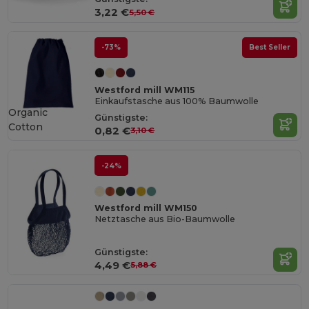
3,22 €
5,50 €
-73%
Best Seller
Westford mill WM115
Einkaufstasche aus 100% Baumwolle
Organic
Günstigste:
Cotton
0,82 €
3,10 €
-24%
Westford mill WM150
Netztasche aus Bio-Baumwolle
Günstigste:
4,49 €
5,88 €