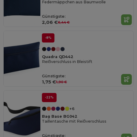
Federmäppchen aus Baumwolle
Günstigste:
2,06 €
6,44 €
-8%
Quadra QD442
Reißverschluss in Bleistift
Günstigste:
1,75 €
1,90 €
-22%
+6
Bag Base BG042
Taillentasche mit Reißverschluss
Günstigste: