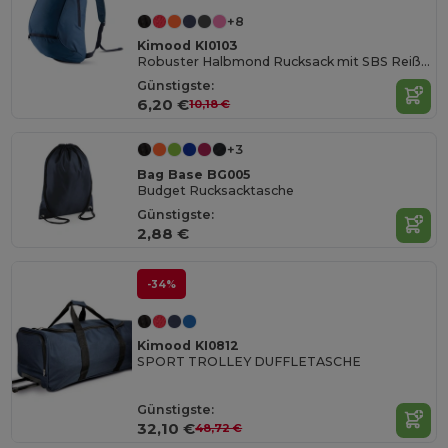
+8
Kimood KI0103
Robuster Halbmond Rucksack mit SBS Reißverschlüssen
Günstigste:
6,20 €
10,18 €
+3
Bag Base BG005
Budget Rucksacktasche
Günstigste:
2,88 €
-34%
Kimood KI0812
SPORT TROLLEY DUFFLETASCHE
Günstigste:
32,10 €
48,72 €