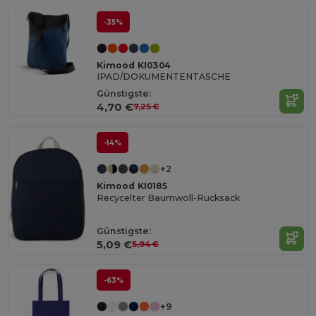
-35%
Kimood KI0304
IPAD/DOKUMENTENTASCHE
Günstigste:
4,70 €
7,25 €
-14%
+2
Kimood KI0185
Recycelter Baumwoll-Rucksack
Günstigste:
5,09 €
5,94 €
-63%
+9