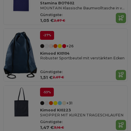
Stamina BO7602
MOUNTAIN Klassische Baumwolltasche in verschiedenen Farben
Günstigste:
1,05 €
2,87 €
-27%
+26
Kimood KI0104
Robuster Sportbeutel mit verstärkten Ecken
Günstigste:
1,51 €
2,07 €
-53%
+31
Kimood KI0223
SHOPPER MIT KURZEN TRAGESCHLAUFEN
Günstigste:
1,47 €
3,16 €