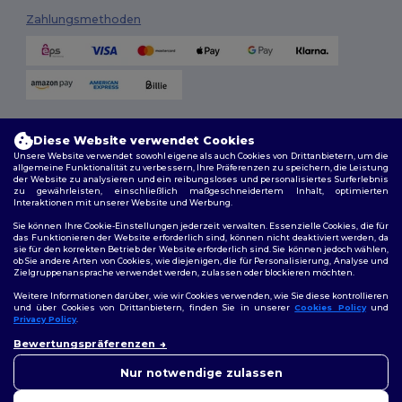
Zahlungsmethoden
Versandmethoden
Diese Website verwendet Cookies
Unsere Website verwendet sowohl eigene als auch Cookies von Drittanbietern, um die
allgemeine Funktionalität zu verbessern, Ihre Präferenzen zu speichern, die Leistung
der Website zu analysieren und ein reibungsloses und personalisiertes Surferlebnis
zu gewährleisten, einschließlich maßgeschneidertem Inhalt, optimierten
Interaktionen mit unserer Website und Werbung.
Sie können Ihre Cookie-Einstellungen jederzeit verwalten. Essenzielle Cookies, die für
das Funktionieren der Website erforderlich sind, können nicht deaktiviert werden, da
sie für den korrekten Betrieb der Website erforderlich sind. Sie können jedoch wählen,
Folge uns
ob Sie andere Arten von Cookies, wie diejenigen, die für Personalisierung, Analyse und
Zielgruppenansprache verwendet werden, zulassen oder blockieren möchten.
Weitere Informationen darüber, wie wir Cookies verwenden, wie Sie diese kontrollieren
und über Cookies von Drittanbietern, finden Sie in unserer
Cookies Policy
und
Privacy Policy
.
2026. Alle Rechte vorbehalten
👋
Hallo
Bewertungspräferenzen
Allgemeine Geschäftsbedingungen
|
Personalisierungsrichtlinien
|
Wenn Sie Fragen oder
Datenschutzbestimmungen
|
Cookie-Richtlinie
|
Site Map
Bedenken haben, können Sie
Nur notwendige zulassen
uns jederzeit kontaktieren.
Unser Chatbot ist hier, um