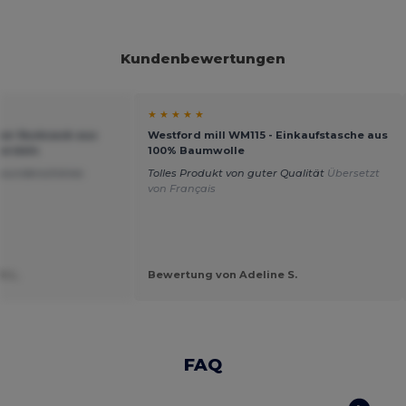
Kundenbewertungen
★ ★ ★ ★ ★
iner Rucksack aus
Westford mill WM115 - Einkaufstasche aus
Kordeln
100% Baumwolle
 wunderschönes
Tolles Produkt von guter Qualität
Übersetzt
von Français
h L.
Bewertung von Adeline S.
FAQ