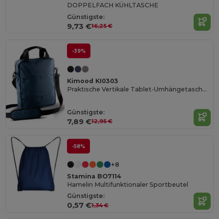
DOPPELFACH KÜHLTASCHE
Günstigste:
9,73 €
16,25 €
-39%
Kimood KI0303
Praktische Vertikale Tablet-Umhängetasche mit Fronttaschen
Günstigste:
7,89 €
12,95 €
-58%
+8
Stamina BO7114
Hamelin Multifunktionaler Sportbeutel
Günstigste:
0,57 €
1,34 €