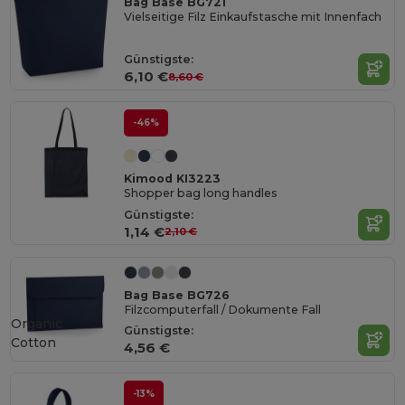
Bag Base BG721
Vielseitige Filz Einkaufstasche mit Innenfach
Günstigste:
6,10 €
8,60 €
-46%
Kimood KI3223
Shopper bag long handles
Günstigste:
1,14 €
2,10 €
Bag Base BG726
Filzcomputerfall / Dokumente Fall
Organic
Günstigste:
Cotton
4,56 €
-13%