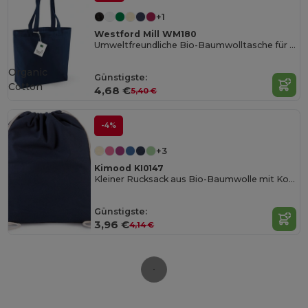
+1
Westford Mill WM180
Umweltfreundliche Bio-Baumwolltasche für den Alltag
Organic
Günstigste:
Cotton
4,68 €
5,40 €
-4%
+3
Kimood KI0147
Kleiner Rucksack aus Bio-Baumwolle mit Kordeln
Günstigste:
3,96 €
4,14 €