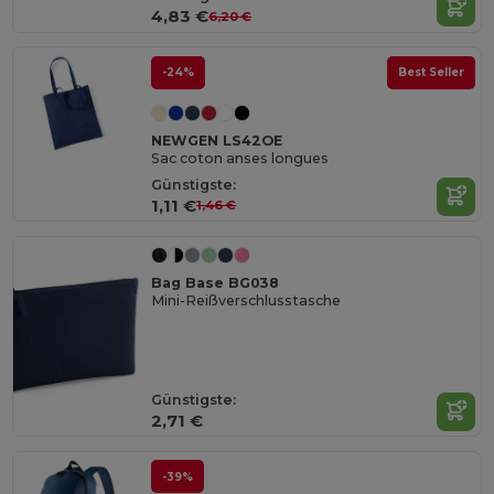
4,83 €
6,20 €
-24%
Best Seller
NEWGEN LS42OE
Sac coton anses longues
Günstigste:
1,11 €
1,46 €
Bag Base BG038
Mini-Reißverschlusstasche
Günstigste:
2,71 €
-39%