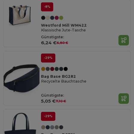
-8%
Westford Mill WM422
Klassische Jute-Tasche
Günstigste:
6,24 €
6,80 €
-29%
Bag Base BG282
Recycelte Bauchtasche
Günstigste:
5,05 €
7,10 €
-29%