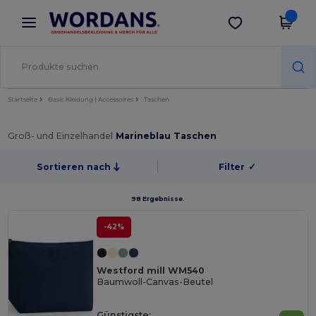
×
Wordans App
App holen
Bessere Preise in der App!
Startseite
Basic Kleidung | Accessoires
Taschen
Groß- und Einzelhandel
Marineblau Taschen
Sortieren nach
Filter
✓
98 Ergebnisse.
-42%
Westford mill WM540
Baumwoll-Canvas-Beutel
Günstigste: