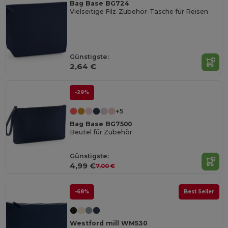
Bag Base BG724
Vielseitige Filz-Zubehör-Tasche für Reisen
Günstigste:
2,64 €
-29%
+5
Bag Base BG7500
Beutel für Zubehör
Günstigste:
4,99 €
7,00 €
-68%
Best Seller
Westford mill WM530