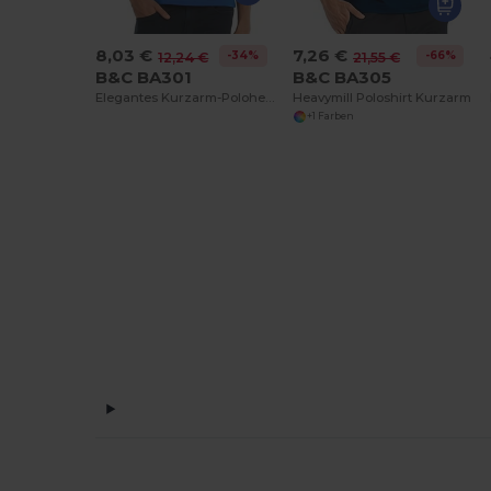
8,03 €
7,26 €
-34%
-66%
12,24 €
21,55 €
B&C BA301
B&C BA305
Elegantes Kurzarm-Polohemd mit Knopfleiste
Heavymill Poloshirt Kurzarm
+1 Farben