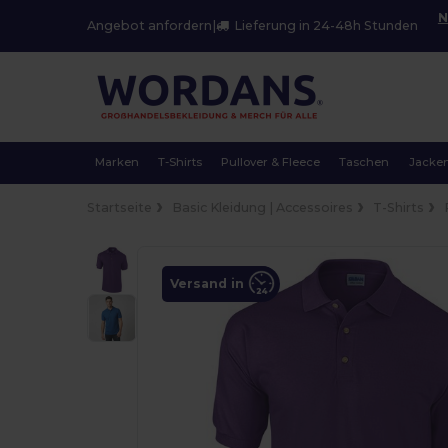
N
Angebot anfordern
|
Lieferung in 24-48h Stunden
Marken
T-Shirts
Pullover & Fleece
Taschen
Jacke
Startseite
Basic Kleidung | Accessoires
T-Shirts
Versand in