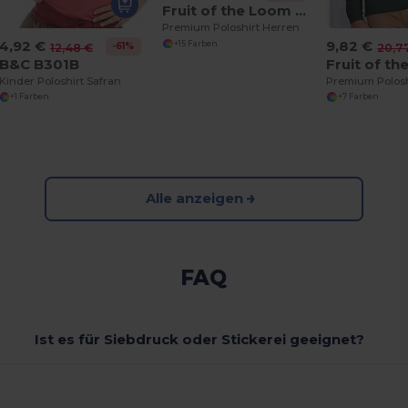
Fruit of the Loom SS255
Premium Poloshirt Herren
4,92 €
9,82 €
+15 Farben
-61%
12,48 €
20,7
B&C B301B
Kinder Poloshirt Safran
+1 Farben
+7 Farben
Alle anzeigen
FAQ
Ist es für Siebdruck oder Stickerei geeignet?