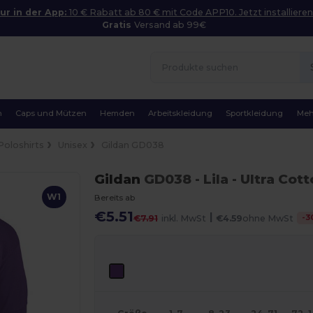
ur in der App:
10 € Rabatt ab 80 € mit Code APP10. Jetzt installieren
Gratis
Versand ab 99€
n
Caps und Mützen
Hemden
Arbeitskleidung
Sportkleidung
Meh
Poloshirts
Unisex
Gildan GD038
Gildan
GD038
- Lila
- Ultra Cot
W1
Bereits ab
€5.51
|
-
3
€7.91
inkl. MwSt
€4.59
ohne MwSt