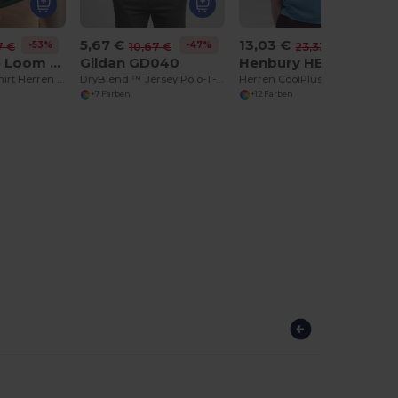
5,67 €
13,03 €
-53%
-47%
-44%
7 €
10,67 €
23,33 €
Fruit of the Loom SS258
Gildan GD040
Henbury HB475
Premium Poloshirt Herren Langarm
DryBlend ™ Jersey Polo-T-Shirt Herren
Herren CoolPlus® Performance Polohemd
+7 Farben
+12 Farben