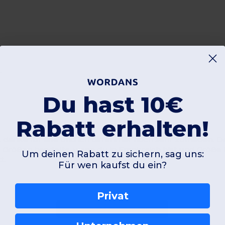
.
Du hast 10€
Rabatt erhalten!
 danke für alle und ich bin immer noch sehr zufrieden. Da
 Größen handelte, wenn du in Frankreich bist und Größe 
Um deinen Rabatt zu sichern, sag uns:
t.
Für wen kaufst du ein?
Privat
Kommentar hinzufügen