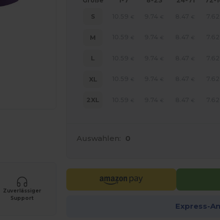
Größe
1-7
8-23
24-71
72-
10.59
9.74
8.47
7.62
S
€
€
€
10.59
9.74
8.47
7.62
M
€
€
€
10.59
9.74
8.47
7.62
L
€
€
€
10.59
9.74
8.47
7.62
XL
€
€
€
10.59
9.74
8.47
7.62
2XL
€
€
€
r Ihre Produkte an
Auswahlen:
0
Zuverlässiger
Support
Express-A