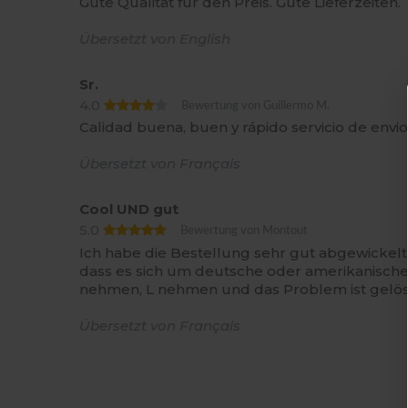
Gute Qualität für den Preis. Gute Lieferzeiten.
Übersetzt von English
Sr.
4.0
Bewertung von Guillermo M.
Calidad buena, buen y rápido servicio de envio
Übersetzt von Français
Cool UND gut
5.0
Bewertung von Montout
Ich habe die Bestellung sehr gut abgewickelt,
dass es sich um deutsche oder amerikanische
nehmen, L nehmen und das Problem ist gelös
Übersetzt von Français