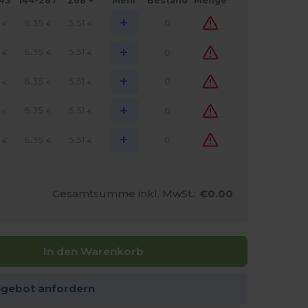
143
144-287
288 +
Mehr
Bestand
Menge
+
6.35
5.51
0
€
€
€
+
6.35
5.51
0
€
€
€
+
6.35
5.51
0
€
€
€
+
6.35
5.51
0
€
€
€
+
6.35
5.51
0
€
€
€
Gesamtsumme inkl. MwSt.:
€0.00
In den Warenkorb
ngebot anfordern