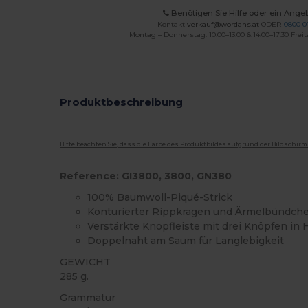
Benötigen Sie Hilfe oder ein Ange
Kontakt
verkauf@wordans.at
ODER
0800 0
Montag – Donnerstag: 10:00–13:00 & 14:00–17:30 Freit
Produktbeschreibung
Bitte beachten Sie, dass die Farbe des Produktbildes aufgrund der Bildschir
Reference: GI3800, 3800, GN380
100% Baumwoll-Piqué-Strick
Konturierter Rippkragen und Ärmelbündch
Verstärkte Knopfleiste mit drei Knöpfen in 
Doppelnaht am
Saum
für Langlebigkeit
GEWICHT
285 g.
Grammatur