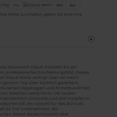
hne MWst zu erhalten, geben Sie bitte Ihre
s Baumwoll-Piqué-Poloshirt für ein
n professionelles Erscheinungsbild. Dieses
ll-Piqué-Strick verfügt über ein weich
 ganzen Tag über Komfort garantiert.
onturierten Rippkragen und Ärmelbündchen,
eren Wäschen seine Form. Die sauber
t verstärktem Untertritt und drei Knöpfen in
assischen Stil, der sowohl für das Büro als
net ist. Für Unternehmen, die
hen, bietet dieses Poloshirt eine