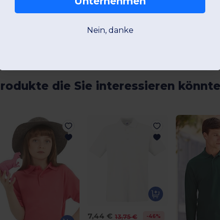
Unternehmen
Nein, danke
rodukte die Sie interessieren könnt
7,44 €
-46%
13,75 €