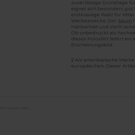
zuverlässige Grundlage für
eignet sich besonders gut 
erstklassige Wahl für Mita
Werbezwecke. Der
Saum
m
Haltbarkeit und stellt sic
Ob unbedruckt als hochwert
dieses Poloshirt liefert ein
Erscheinungsbild.
Als amerikanische Marke 
europäischen. Dieser Artik
047 verkaufte Artikel