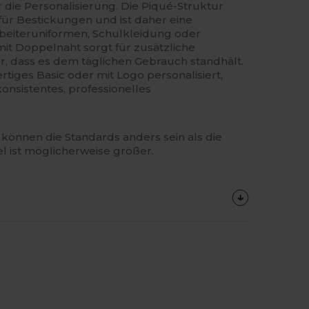
 die Personalisierung. Die Piqué-Struktur
für Bestickungen und ist daher eine
rbeiteruniformen, Schulkleidung oder
it Doppelnaht sorgt für zusätzliche
her, dass es dem täglichen Gebrauch standhält.
iges Basic oder mit Logo personalisiert,
 konsistentes, professionelles
können die Standards anders sein als die
el ist möglicherweise größer.