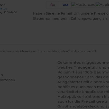
bot?
18 026
ag: 10:00–14:00
Haben Sie eine Firma? Um unsere Preise o
Steuernummer beim Zahlungsvorgang an.
mkalibrierung möglicherweise nicht genau der tatsächlichen Produktfarbe entspricht.
Gekämmtes ringgesponnene
weiches Tragegefühl und ei
Poloshirt aus 100% Baumwo
en
gesponnenes Garn, das den
Holzoptik
Ausgestattet mit einem k
behält es auch nach mehr
verarbeitete Knopfleiste mi
Holzoptik verleiht einen kl
auch für die Freizeit geeig
Großhandelsbekleidung suc