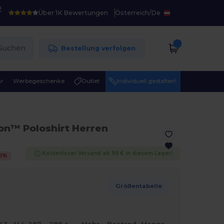
!
Über 1K Bewertungen
Österreich
/
De
Suchen
Bestellung verfolgen
r
Werbegeschenke
Outlet
Individuell gestalten!
ton™ Poloshirt Herren
Kostenloser Versand ab 99 € in diesem Lager!
0
%
Größentabelle