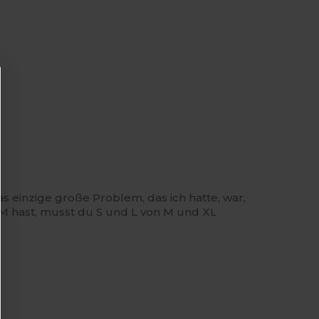
s einzige große Problem, das ich hatte, war,
M hast, musst du S und L von M und XL