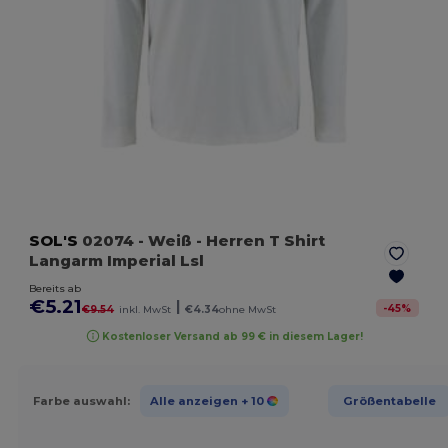
SOL'S
02074
- Weiß
- Herren T Shirt
Langarm Imperial Lsl
Bereits ab
€5.21
|
-
45
%
€9.54
inkl. MwSt
€4.34
ohne MwSt
Kostenloser Versand ab 99 € in diesem Lager!
Farbe auswahl:
Alle anzeigen
+ 10
Größentabelle