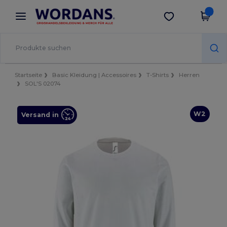
×
Wordans App
App holen
Bessere Preise in der App!
Startseite
Basic Kleidung | Accessoires
T-Shirts
Herren
SOL'S 02074
W2
Versand in