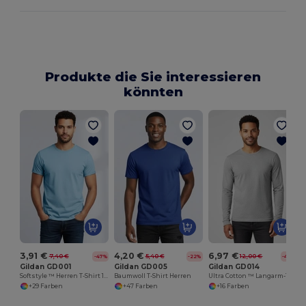
Produkte die Sie interessieren
könnten
3,91 €
4,20 €
6,97 €
7,40 €
5,40 €
12,00 €
-47%
-22%
-42%
Gildan GD001
Gildan GD005
Gildan GD014
Softstyle ™ Herren T-Shirt 100% Jersey Baumwolle
Baumwoll T-Shirt Herren
Ultra Cotton ™ Langarm-T-Shirt Herren
+29 Farben
+47 Farben
+16 Farben