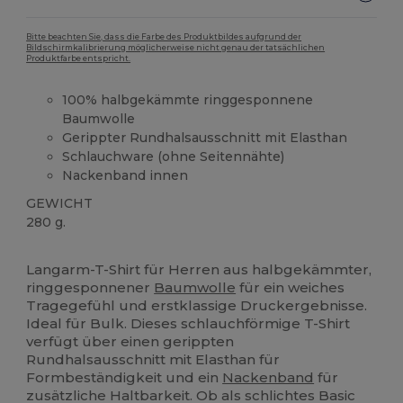
Bitte beachten Sie, dass die Farbe des Produktbildes aufgrund der
Bildschirmkalibrierung möglicherweise nicht genau der tatsächlichen
Produktfarbe entspricht.
100% halbgekämmte ringgesponnene
Baumwolle
Gerippter Rundhalsausschnitt mit Elasthan
Schlauchware (ohne Seitennähte)
Nackenband innen
GEWICHT
280 g.
Hoher Bestand
Anpassbar
Langarm-T-Shirt für Herren aus halbgekämmter,
ringgesponnener
Baumwolle
für ein weiches
Tragegefühl und erstklassige Druckergebnisse.
Ideal für Bulk. Dieses schlauchförmige T-Shirt
verfügt über einen gerippten
Rundhalsausschnitt mit Elasthan für
Formbeständigkeit und ein
Nackenband
für
zusätzliche Haltbarkeit. Ob als schlichtes Basic