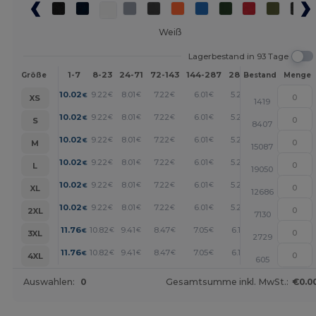
Weiß
Lagerbestand in 93 Tage
1-7
8-23
24-71
72-143
144-287
288 +
Mehr
Größe
Bestand
Menge
+
10.02
9.22
8.01
7.22
6.01
5.21
€
€
€
€
€
€
XS
1419
+
10.02
9.22
8.01
7.22
6.01
5.21
€
€
€
€
€
€
S
8407
+
10.02
9.22
8.01
7.22
6.01
5.21
€
€
€
€
€
€
M
15087
+
10.02
9.22
8.01
7.22
6.01
5.21
€
€
€
€
€
€
L
19050
+
10.02
9.22
8.01
7.22
6.01
5.21
€
€
€
€
€
€
XL
12686
+
10.02
9.22
8.01
7.22
6.01
5.21
€
€
€
€
€
€
2XL
7130
+
11.76
10.82
9.41
8.47
7.05
6.11
€
€
€
€
€
€
3XL
2729
+
11.76
10.82
9.41
8.47
7.05
6.11
€
€
€
€
€
€
4XL
605
Auswahlen:
0
Gesamtsumme inkl. MwSt.:
€0.0