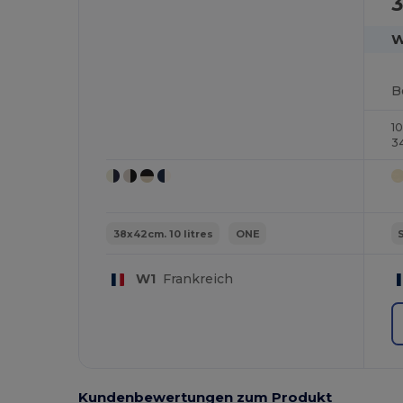
3
W
B
1
3
38x42cm. 10 litres
ONE
W1
Frankreich
Kundenbewertungen zum Produkt