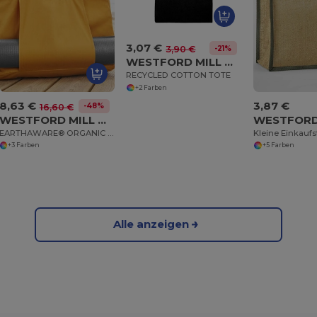
3,07 €
-21%
3,90 €
WESTFORD MILL WM901
RECYCLED COTTON TOTE
+2 Farben
8,63 €
3,87 €
-48%
16,60 €
WESTFORD MILL WM818
EARTHAWARE® ORGANIC YOGA TOTE
+3 Farben
+5 Farben
Alle anzeigen