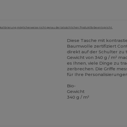
mkalibrierung möglicherweise nicht genau der tatsächlichen Produktfarbe entspricht.
Diese Tasche mit kontrasti
Baumwolle zertifiziert Cont
direkt auf der Schulter zu
Gewicht von 340 g / m² ma
es Ihnen, viele Dinge zu tr
zerbrechen. Die Griffe me
für Ihre Personalisierungen
Bio-
Gewicht
340 g / m²
Jetzt
onfigurieren!