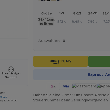
Größe
1-7
8-23
24-71
72-
38x42cm.
9.12
8.49
7.86
7.23
€
€
€
10 litres
Auswahlen:
0
r Ihre Produkte an
Zuverlässiger
Express-A
Support
bot?
Haben Sie eine Firma? Um unsere Preise o
18 026
Steuernummer beim Zahlungsvorgang an.
ag: 10:00–14:00