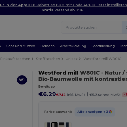
ur in der App:
10 € Rabatt ab 80 € mit Code APP10. Jetzt installieren
Gratis
Versand ab 99€
n
Caps und Mützen
Hemden
Arbeitskleidung
Sportkleidung
Meh
Einkaufstaschen
Stofftaschen
Unisex
Westford mill W801C
Westford mill
W801C
- Natur 
Bio-Baumwolle mit kontrastie
W1
Bereits ab
€6.29
|
-
€7.12
inkl. MwSt
€5.24
ohne MwSt
Farbe auswahl:
Alle anzeigen
+ 3