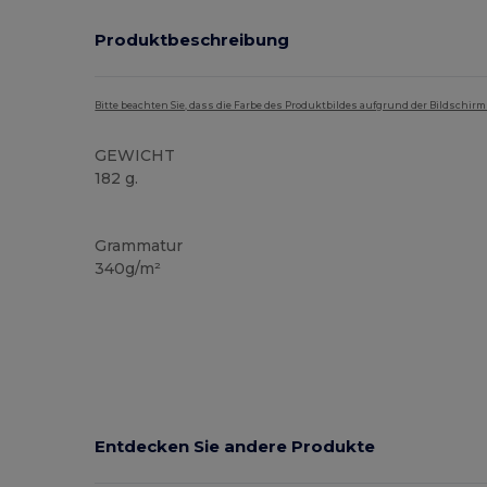
Produktbeschreibung
Bitte beachten Sie, dass die Farbe des Produktbildes aufgrund der Bildschir
GEWICHT
182 g.
Organic
Organic
Organic
Organic
Grammatur
340g/m²
Entdecken Sie andere Produkte
K