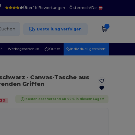
!
Über 1K Bewertungen
Österreich
/
De
Suchen
Bestellung verfolgen
r
Werbegeschenke
Outlet
Individuell gestalten!
/ schwarz
- Canvas-Tasche aus
renden Griffen
Kostenloser Versand ab 99 € in diesem Lager!
12
%