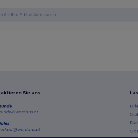
aktieren Sie uns
Las
Kunde
Hilf
kunde@wordans.at
Gro
Rüc
Sales
verkauf@wordans.at
Glo