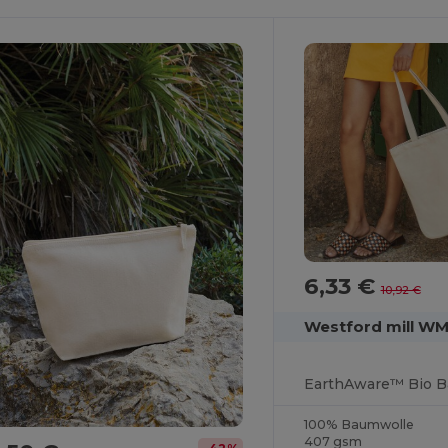
6,33 €
10,92 €
Westford mill W
EarthAware™ Bio B
100% Baumwolle
407 gsm