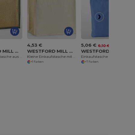
4,53 €
5,06 €
-17%
6,10 €
WESTFORD MILL WM473
WESTFORD MILL WM483
WESTFORD MILL WM691
Kleine Einkaufstasche aus Jute
Kleine Einkaufstasche mit Tasche
Einkaufstasche aus Bio-Baumwoll-Twill
+1 Farben
+7 Farben