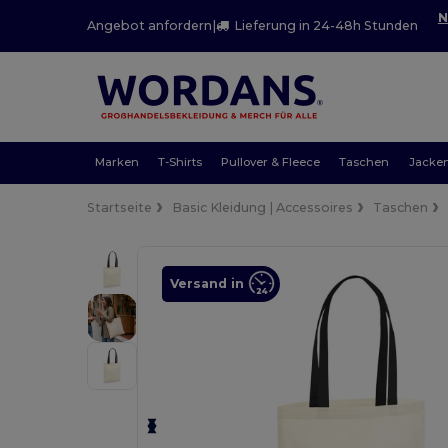
N
Angebot anfordern
|
Lieferung in 24-48h Stunden
Marken
T-Shirts
Pullover & Fleece
Taschen
Jacke
Startseite
Basic Kleidung | Accessoires
Taschen
Versand in