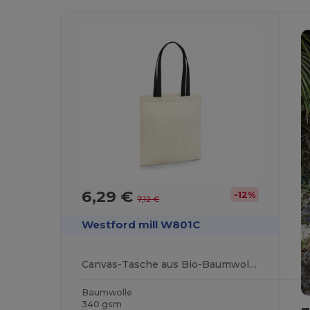
6,29 €
-12%
7,12 €
Westford mill W801C
Canvas-Tasche aus Bio-Baumwolle mit kontrastierenden Griffen
Baumwolle
340 gsm