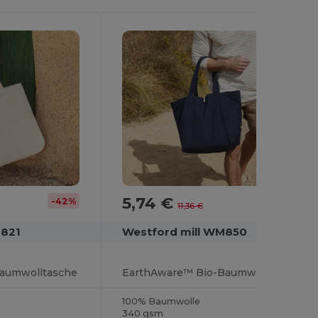
5,74 €
-42%
-49%
11,36 €
M821
Westford mill WM850
aumwolltasche
EarthAware™ Bio-Baumwolltasche
100% Baumwolle
340 gsm