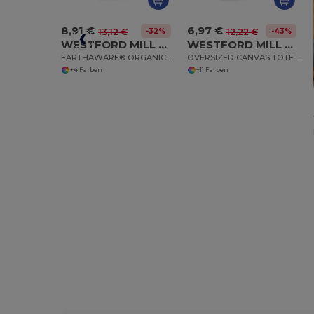
8,91 €
6,97 €
-32%
-43%
13,12 €
12,22 €
WESTFORD MILL WM690
WESTFORD MILL WM696
EARTHAWARE® ORGANIC BOAT BAG
OVERSIZED CANVAS TOTE BAG
+4 Farben
+11 Farben