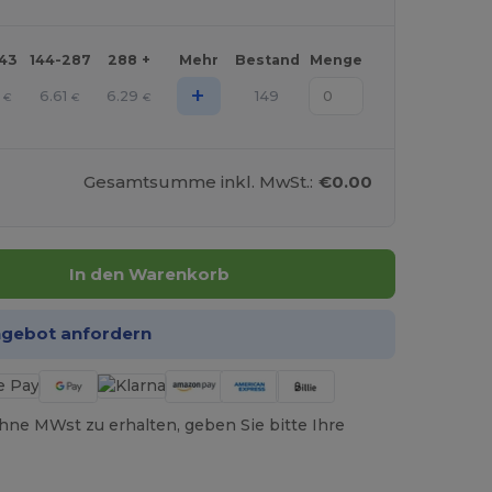
143
144-287
288 +
Mehr
Bestand
Menge
+
6.61
6.29
149
€
€
€
Gesamtsumme inkl. MwSt.:
€0.00
In den Warenkorb
ngebot anfordern
hne MWst zu erhalten, geben Sie bitte Ihre