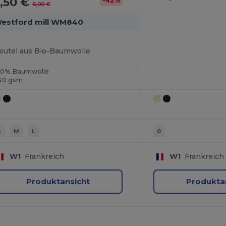
,50 €
-42%
6,00 €
estford mill WM840
eutel aus Bio-Baumwolle
00% Baumwolle
40 gsm
S
M
L
0
W1
Frankreich
W1
Frankreich
Produktansicht
Produkta