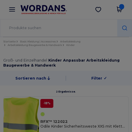
×
Wordans App
App holen
Bessere Preise in der App!
Startseite
Basic Kleidung | Accessoires
Arbeitskleidung
Arbeitskleidung Baugewerbe & Handwerk
Kinder
Groß- und Einzelhandel
Kinder Anpassbar Arbeitskleidung
Baugewerbe & Handwerk
Sortieren nach
Filter
✓
2 Ergebnisse.
-18%
RFX™ 122022
Odile Kinder Sicherheitsweste XXS mit Klettverschluss