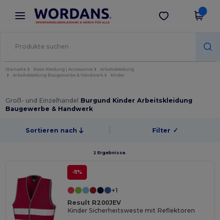
×
Wordans App
App holen
Bessere Preise in der App!
Startseite
Basic Kleidung | Accessoires
Arbeitskleidung
Arbeitskleidung Baugewerbe & Handwerk
Kinder
Groß- und Einzelhandel
Burgund Kinder Arbeitskleidung
Baugewerbe & Handwerk
Sortieren nach
Filter
✓
2 Ergebnisse.
-11%
+1
Result R200JEV
Kinder Sicherheitsweste mit Reflektoren