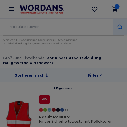
×
Wordans App
App holen
Bessere Preise in der App!
Startseite
Basic Kleidung | Accessoires
Arbeitskleidung
Arbeitskleidung Baugewerbe & Handwerk
Kinder
Groß- und Einzelhandel
Rot Kinder Arbeitskleidung
Baugewerbe & Handwerk
Sortieren nach
Filter
✓
2 Ergebnisse.
-11%
+1
Result R200JEV
Kinder Sicherheitsweste mit Reflektoren