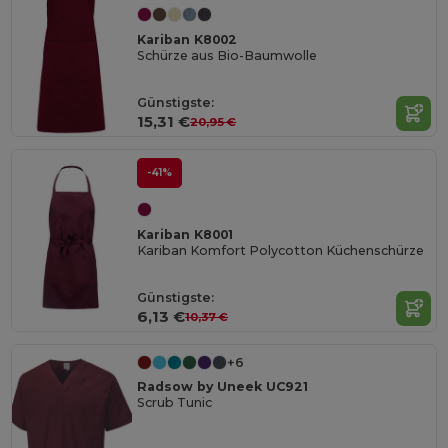
Kariban K8002
Schürze aus Bio-Baumwolle
Günstigste:
15,31 €
20,95 €
-41%
Kariban K8001
Kariban Komfort Polycotton Küchenschürze
Günstigste:
6,13 €
10,37 €
+6
Radsow by Uneek UC921
Scrub Tunic