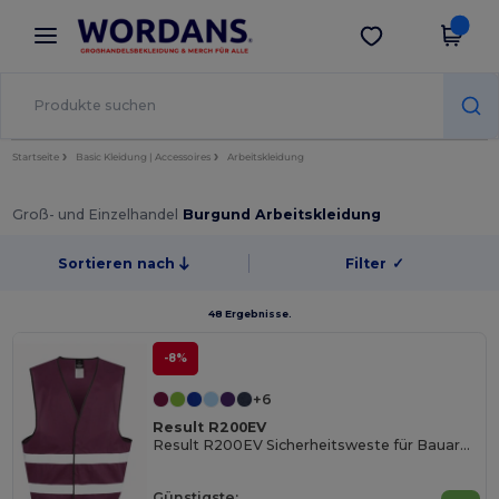
×
Wordans App
App holen
Bessere Preise in der App!
Startseite
Basic Kleidung | Accessoires
Arbeitskleidung
Groß- und Einzelhandel
Burgund Arbeitskleidung
Sortieren nach
Filter
✓
48 Ergebnisse.
-8%
+6
Result R200EV
Result R200EV Sicherheitsweste für Bauarbeiter
Günstigste: