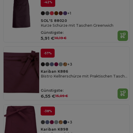
-42%
+1
SOL'S 88020
Kurze Schürze mit Taschen Greenwich
Günstigste:
5,91 €
10,19 €
-57%
+3
Kariban K886
Bistro Kellnerschürze mit Praktischen Taschen
Günstigste:
6,55 €
15,09 €
-38%
+3
Kariban K898