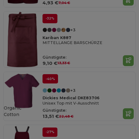
4,93 €
7,04 €
-32%
+3
Kariban K887
MITTELLANGE BARSCHÜRZE
Günstigste:
9,10 €
13,33 €
-40%
+3
Dickies Medical DKE83706
Unisex Top mit V-Ausschnitt
Organic
Günstigste:
Cotton
13,51 €
22,48 €
-27%