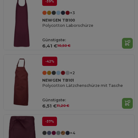
-39%
+3
NEWGEN TB100
Polycotton Laborschürze
Günstigste:
6,41 €
10,50 €
-42%
+2
NEWGEN TB101
Polycotton Lätzchenschürze mit Tasche
Günstigste:
6,51 €
11,20 €
-37%
+4