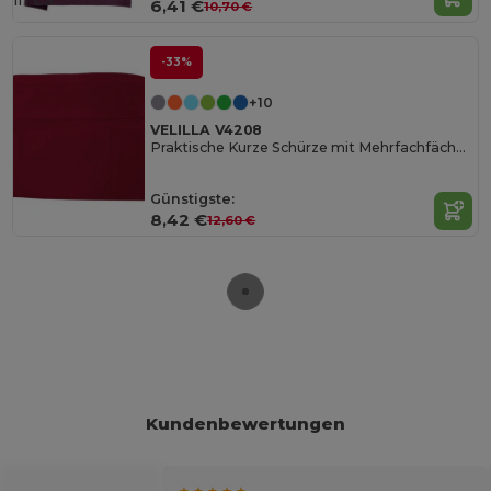
in
ES
6,41 €
10,70 €
-33%
+10
VELILLA V4208
Praktische Kurze Schürze mit Mehrfachfächern
Günstigste:
8,42 €
12,60 €
Kundenbewertungen
★ ★ ★ ★ ★