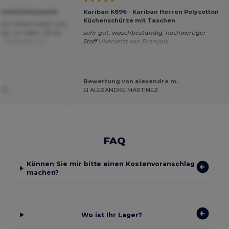
ersicherheitsweste
Kariban K896 - Kariban Herren Polycotton
Küchenschürze mit Taschen
n mit meinem Kauf, und
pt, vor allem, da sie
sehr gut, waschbeständig, hochwertiger
m.
Übersetzt von
Stoff
Übersetzt von Français
Bewertung von alexandre m.
 T.
EI ALEXANDRE MARTINEZ
FAQ
Können Sie mir bitte einen Kostenvoranschlag
machen?
Wo ist Ihr Lager?