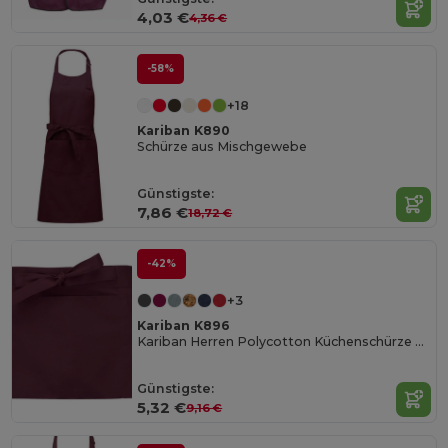
4,03 €
4,36 €
-58%
+18
Kariban K890
Schürze aus Mischgewebe
Günstigste:
7,86 €
18,72 €
-42%
+3
Kariban K896
Kariban Herren Polycotton Küchenschürze mit Taschen
Günstigste:
5,32 €
9,16 €