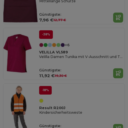
Mittellange Schürze
Günstigste:
7,96 €
12,77 €
-38%
+6
VELILLA VL589
Velilla Damen Tunika mit V-Ausschnitt und Taschen
Günstigste:
11,92 €
19,30 €
-18%
Result R200J
Kindersicherheitsweste
Günstigste: