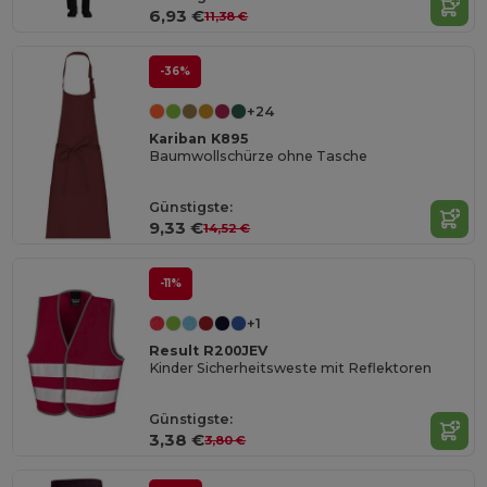
6,93 €
11,38 €
-36%
+24
Kariban K895
Baumwollschürze ohne Tasche
Günstigste:
9,33 €
14,52 €
-11%
+1
Result R200JEV
Kinder Sicherheitsweste mit Reflektoren
Günstigste:
3,38 €
3,80 €