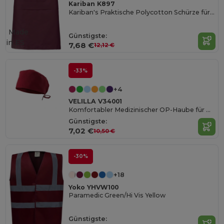
Kariban K897
Kariban's Praktische Polycotton Schürze für Herren
Made
Günstigste:
in
ES
7,68 €
12,12 €
-33%
+4
VELILLA V34001
Komfortabler Medizinischer OP-Haube für Damen
Günstigste:
7,02 €
10,50 €
-30%
+18
Yoko YHVW100
Paramedic Green/Hi Vis Yellow
Günstigste: