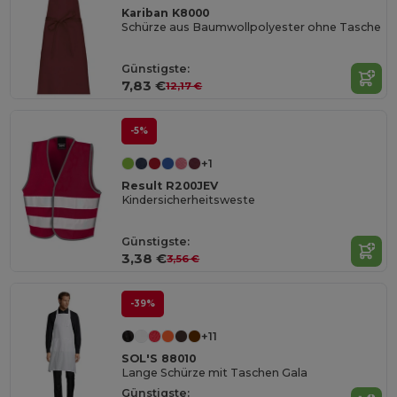
Kariban K8000
Schürze aus Baumwollpolyester ohne Tasche
Günstigste:
7,83 €
12,17 €
-5%
+1
Result R200JEV
Kindersicherheitsweste
Günstigste:
3,38 €
3,56 €
-39%
+11
SOL'S 88010
Lange Schürze mit Taschen Gala
Günstigste: