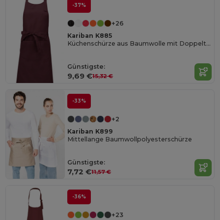
-37%
+26
Kariban K885
Küchenschürze aus Baumwolle mit Doppeltasche
Günstigste:
9,69 €
15,32 €
-33%
+2
Kariban K899
Mittellange Baumwollpolyesterschürze
Günstigste:
7,72 €
11,57 €
-36%
+23