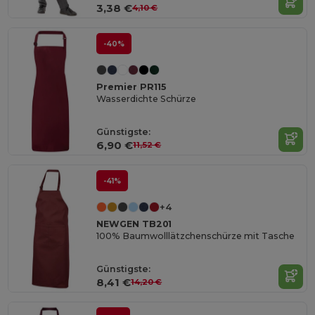
3,38 €
4,10 €
-40%
Premier PR115
Wasserdichte Schürze
Günstigste:
6,90 €
11,52 €
-41%
+4
NEWGEN TB201
100% Baumwolllätzchenschürze mit Tasche
Günstigste:
8,41 €
14,20 €