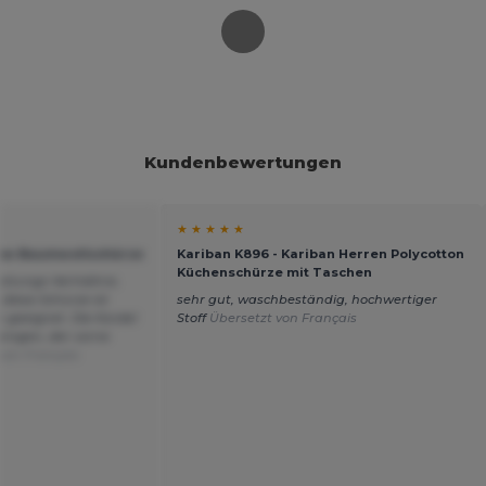
Kundenbewertungen
★ ★ ★ ★ ★
gow Baumwollschürze
Kariban K896 - Kariban Herren Polycotton
Küchenschürze mit Taschen
eistungs-Verhältnis.
 diese Schürze ist
sehr gut, waschbeständig, hochwertiger
 geeignet. Die Kordel
Stoff
Übersetzt von Français
jenigen, der vorne
von Français