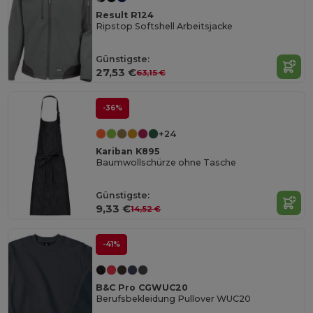
Result R124
Ripstop Softshell Arbeitsjacke
Günstigste:
27,53 €
63,15 €
-36%
+24
Kariban K895
Baumwollschürze ohne Tasche
Günstigste:
9,33 €
14,52 €
-41%
B&C Pro CGWUC20
Berufsbekleidung Pullover WUC20