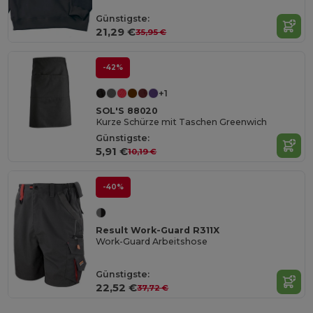
Günstigste:
21,29 €
35,95 €
-42%
+1
SOL'S 88020
Kurze Schürze mit Taschen Greenwich
Günstigste:
5,91 €
10,19 €
-40%
Result Work-Guard R311X
Work-Guard Arbeitshose
Günstigste:
22,52 €
37,72 €