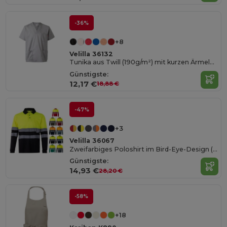
-36%
+8
Velilla 36132
Tunika aus Twill (190g/m²) mit kurzen Ärmeln, aus Polyester (65%) und Baumwolle (35%)
Günstigste:
12,17 €
18,88 €
-47%
+3
Velilla 36067
Zweifarbiges Poloshirt im Bird-Eye-Design (160g/m²) mit langen Ärmeln, aus Polyester (100%)
Günstigste:
14,93 €
28,20 €
-58%
+18