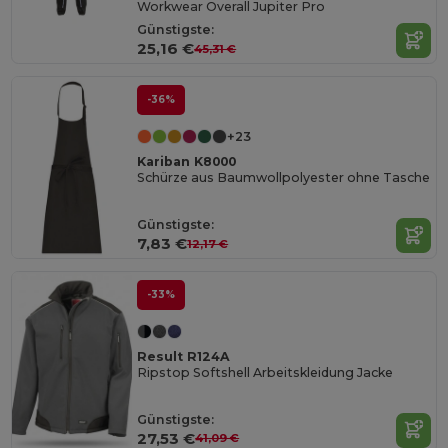
Workwear Overall Jupiter Pro
Günstigste:
25,16 €
45,31 €
-36%
+23
Kariban K8000
Schürze aus Baumwollpolyester ohne Tasche
Günstigste:
7,83 €
12,17 €
-33%
Result R124A
Ripstop Softshell Arbeitskleidung Jacke
Günstigste:
27,53 €
41,09 €