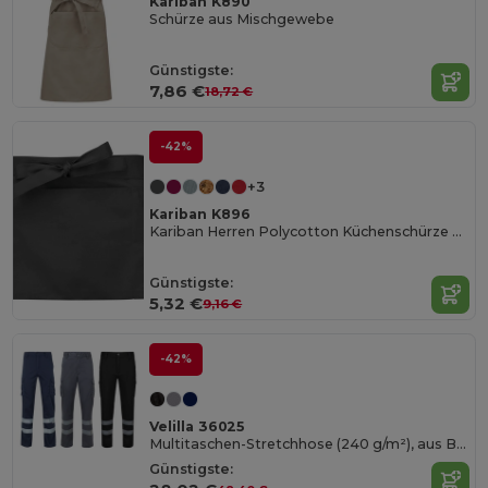
Kariban K890
Schürze aus Mischgewebe
Günstigste:
7,86 €
18,72 €
-42%
+3
Kariban K896
Kariban Herren Polycotton Küchenschürze mit Taschen
Günstigste:
5,32 €
9,16 €
-42%
Velilla 36025
Multitaschen-Stretchhose (240 g/m²), aus Baumwolle (46 %), EME (38 %) und Polyester (16 %)
Günstigste: