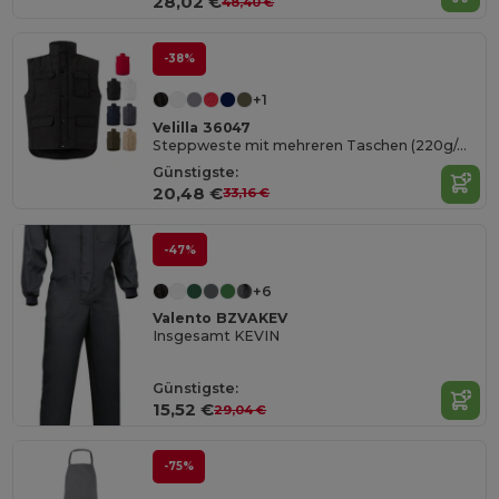
28,02 €
48,40 €
-38%
+1
Velilla 36047
Steppweste mit mehreren Taschen (220g/m²), aus Polyester (100%)
Günstigste:
20,48 €
33,16 €
-47%
+6
Valento BZVAKEV
Insgesamt KEVIN
Günstigste:
15,52 €
29,04 €
-75%