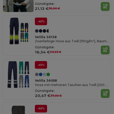
Günstigste:
21,13 €
35,90 €
-45%
Velilla 36138
Zweifarbige Hose aus Twill (190g/m²), Baumwolle (20%) und Polyester (80%)
Günstigste:
16,34 €
29,53 €
-45%
Velilla 36058
Hose mit mehreren Taschen aus Twill (200 g/m²), aus Baumwolle (35 %) und Polyester (65 %)
Günstigste:
20,47 €
37,00 €
-66%