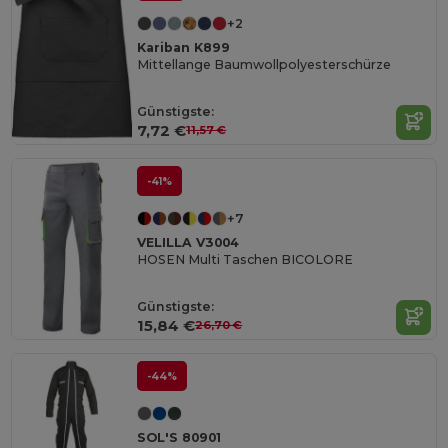
+2
Kariban K899
Mittellange Baumwollpolyesterschürze
Günstigste:
7,72 €
11,57 €
-41%
+7
VELILLA V3004
HOSEN Multi Taschen BICOLORE
Günstigste:
15,84 €
26,70 €
-44%
SOL'S 80901