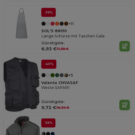
-39%
+11
SOL'S 88010
Lange Schürze mit Taschen Gala
Günstigste:
6,93 €
11,38 €
-40%
+5
Valento CHVASAF
Weste SAFARI
Günstigste:
9,72 €
16,34 €
-56%