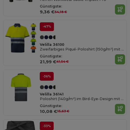
Günstigste:
9,36 €
54,18 €
-47%
Velilla 36100
Zweifarbiges Piqué-Poloshirt (150g/m²) mit kurzen Ärmeln, aus Baumwolle (55%) und Polyester (45%)
Günstigste:
21,99 €
41,54 €
-36%
Velilla 36141
Poloshirt (140g/m²) im Bird-Eye-Design mit kurzen Ärmeln, aus Polyester (100%)
Günstigste:
10,08 €
15,63 €
-33%