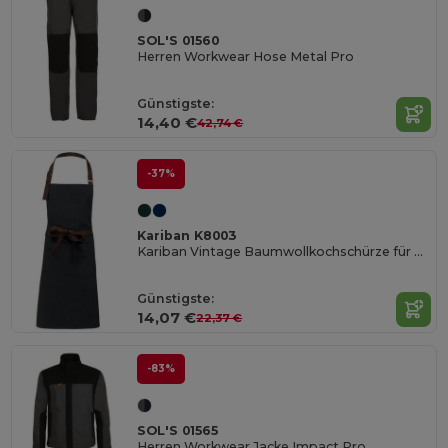
SOL'S 01560
Herren Workwear Hose Metal Pro
Günstigste:
14,40 €
42,74 €
-37%
Kariban K8003
Kariban Vintage Baumwollkochschürze für Profis
Günstigste:
14,07 €
22,37 €
-83%
SOL'S 01565
Herren Workwear Jacke Impact Pro