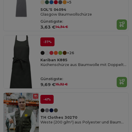
+5
SOL'S 04094
Glasgow Baumwollschürze
Günstigste:
3,63 €
14,34 €
-37%
+26
Kariban K885
Küchenschürze aus Baumwolle mit Doppeltasche
Günstigste:
9,69 €
15,32 €
-41%
TH Clothes 30270
Weste (200 g/m²) aus Polyester und Baumwolle