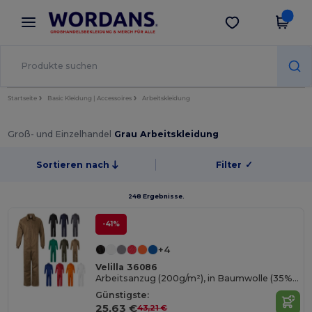
×
Wordans App
App holen
Bessere Preise in der App!
Startseite
Basic Kleidung | Accessoires
Arbeitskleidung
Groß- und Einzelhandel
Grau Arbeitskleidung
Sortieren nach
Filter
✓
248 Ergebnisse.
-41%
+4
Velilla 36086
Arbeitsanzug (200g/m²), in Baumwolle (35%) und Polyester (65%)
Günstigste:
25,63 €
43,21 €