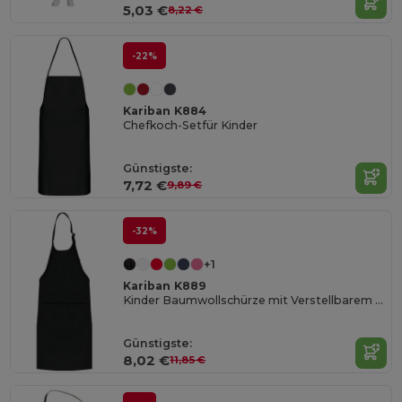
5,03 €
8,22 €
-22%
Kariban K884
Chefkoch-Setfür Kinder
Günstigste:
7,72 €
9,89 €
-32%
+1
Kariban K889
Kinder Baumwollschürze mit Verstellbarem Nackengurt
Günstigste:
8,02 €
11,85 €