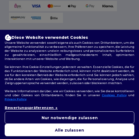
Versandmethoden
Diese Website verwendet Cookies
Unsere Website verwendet sowohl eigene als auch Cookies von Drittanbietern, um die
allgemeine Funktionalität zu verbessern, Ihre Präferenzen zu speichern, die Leistung
der Website zu analysieren und ein reibungsloses und personalisiertes Surferlebnis
zu gewährleisten, einschließlich maßgeschneidertem Inhalt, optimierten
Interaktionen mit unserer Website und Werbung.
Sie können Ihre Cookie-Einstellungen jederzeit verwalten. Essenzielle Cookies, die für
das Funktionieren der Website erforderlich sind, können nicht deaktiviert werden, da
sie für den korrekten Betrieb der Website erforderlich sind. Sie können jedoch wählen,
Folge uns
ob Sie andere Arten von Cookies, wie diejenigen, die für Personalisierung, Analyse und
Zielgruppenansprache verwendet werden, zulassen oder blockieren möchten.
Weitere Informationen darüber, wie wir Cookies verwenden, wie Sie diese kontrollieren
und über Cookies von Drittanbietern, finden Sie in unserer
Cookies Policy
und
Privacy Policy
.
2026. Alle Rechte vorbehalten
👋
Hallo
Allgemeine Geschäftsbedingungen
|
Personalisierungsrichtlinien
|
Bewertungspräferenzen
Wenn Sie Fragen oder
Datenschutzbestimmungen
|
Cookie-Richtlinie
|
Site Map
Bedenken haben, können Sie
Nur notwendige zulassen
uns jederzeit kontaktieren.
Unser Chatbot ist hier, um
Alle zulassen
Ihnen zu helfen.