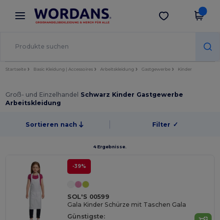
×
Wordans App
App holen
Bessere Preise in der App!
Startseite
Basic Kleidung | Accessoires
Arbeitskleidung
Gastgewerbe
Kinder
Groß- und Einzelhandel
Schwarz Kinder Gastgewerbe
Arbeitskleidung
Sortieren nach
Filter
✓
4 Ergebnisse.
-39%
SOL'S 00599
Gala Kinder Schürze mit Taschen Gala
Günstigste: