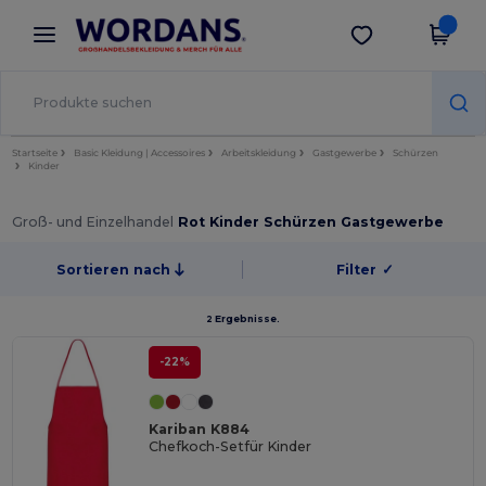
×
Wordans App
App holen
Bessere Preise in der App!
Startseite
Basic Kleidung | Accessoires
Arbeitskleidung
Gastgewerbe
Schürzen
Kinder
Groß- und Einzelhandel
Rot Kinder Schürzen Gastgewerbe
Sortieren nach
Filter
✓
2 Ergebnisse.
-22%
Kariban K884
Chefkoch-Setfür Kinder