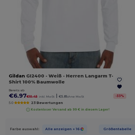
Gildan
GI2400
- Weiß
- Herren Langarm T-
Shirt 100% Baumwolle
Bereits ab
€6.97
|
-
33
%
€10.45
inkl. MwSt
€5.81
ohne MwSt
5.0
23 Bewertungen
Kostenloser Versand ab 99 € in diesem Lager!
Farbe auswahl:
Alle anzeigen
+ 16
Größentabelle