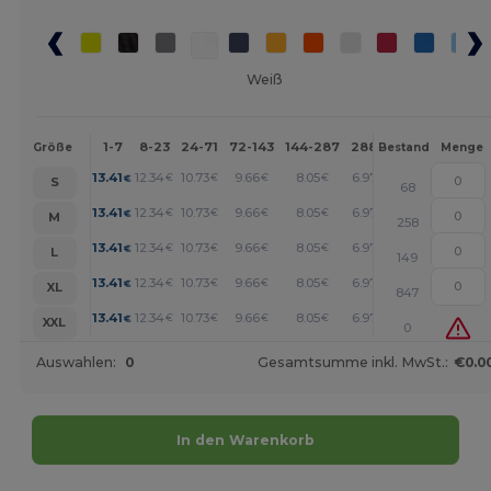
Weiß
1-7
8-23
24-71
72-143
144-287
288 +
Mehr
Größe
Bestand
Menge
+
13.41
12.34
10.73
9.66
8.05
6.97
€
€
€
€
€
€
S
68
+
13.41
12.34
10.73
9.66
8.05
6.97
€
€
€
€
€
€
M
258
+
13.41
12.34
10.73
9.66
8.05
6.97
€
€
€
€
€
€
L
149
+
13.41
12.34
10.73
9.66
8.05
6.97
€
€
€
€
€
€
XL
847
+
13.41
12.34
10.73
9.66
8.05
6.97
€
€
€
€
€
€
XXL
0
Auswahlen:
0
Gesamtsumme inkl. MwSt.:
€0.0
In den Warenkorb