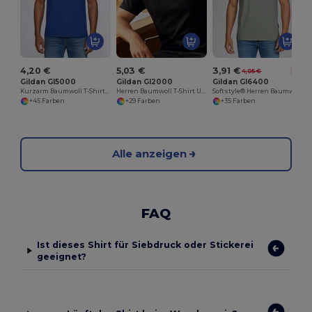
4,20 €
5,03 €
3,91 €
4,05 €
-3%
Gildan GI5000
Gildan GI2000
Gildan GI6400
Kurzarm Baumwoll T-Shirt Herren
Herren Baumwoll T-Shirt Ultra
Softstyle® Herren Baumwoll-T-Shirt
+45 Farben
+29 Farben
+35 Farben
Alle anzeigen
FAQ
Ist dieses Shirt für Siebdruck oder Stickerei
geeignet?