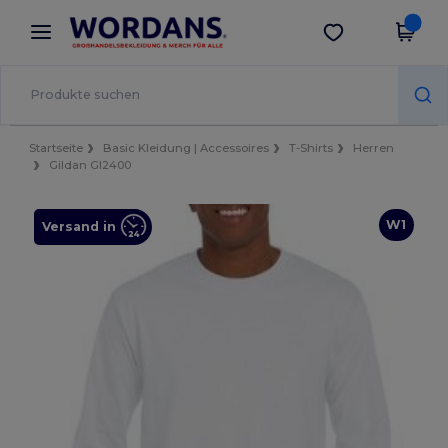
×
Wordans App
App holen
Bessere Preise in der App!
Startseite
Basic Kleidung | Accessoires
T-Shirts
Herren
Gildan GI2400
W1
Versand in