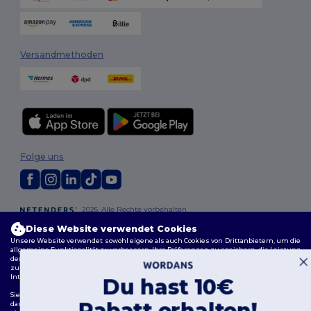
Versandmethoden
Folge uns
2026. Alle Rechte vorbehalten
Allgemeine Geschäftsbedingungen
|
Personalisierungsrichtlinien
|
Diese Website verwendet Cookies
Datenschutzbestimmungen
|
Cookie-Richtlinie
|
Site Map
Unsere Website verwendet sowohl eigene als auch Cookies von Drittanbietern, um die
allgemeine Funktionalität zu verbessern, Ihre Präferenzen zu speichern, die Leistung
der Website zu analysieren und ein reibungsloses und personalisiertes Surferlebnis
zu gewährleisten, einschließlich maßgeschneidertem Inhalt, optimierten
Interaktionen mit unserer Website und Werbung.
Du hast 10€
Sie können Ihre Cookie-Einstellungen jederzeit verwalten. Essenzielle Cookies, die für
Rabatt erhalten!
das Funktionieren der Website erforderlich sind, können nicht deaktiviert werden, da