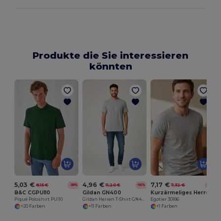
Produkte die Sie interessieren
könnten
5,03 €
4,96 €
7,17 €
8,15 €
11,20 €
7,32 €
-38%
-56%
-2%
B&C CGPUI10
Gildan GN400
Kurzärmeliges Herren-T-Shirt aus gekämmter Baumwolle
Piqué Poloshirt PUI10
Gildan Herren T-Shirt GN400 Baumwolle
Egotier 30186
+20 Farben
+11 Farben
+1 Farben