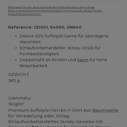
Bitte beachten Sie, dass die Farbe des Produktbildes aufgrund der
Bildschirmkalibrierung möglicherweise nicht genau der tatsächlichen
Produktfarbe entspricht.
Reference: GD001, 64000, GN640
Deluxe 30's Softstyle-Garne für überlegene
Weichheit
Einlaufvorbehandelter Jersey-Strick für
Formbeständigkeit
Doppelnaht an Ärmeln und
Saum
für hohe
Belastbarkeit
GEWICHT
383 g.
Hoher Bestand
Grammatur
150g/m²
Premium Softstyle Herren-T-Shirt aus
Baumwolle
für Veredelung oder Alltag.
Einlaufvorbehandeltes Jersey-Gewebe mit