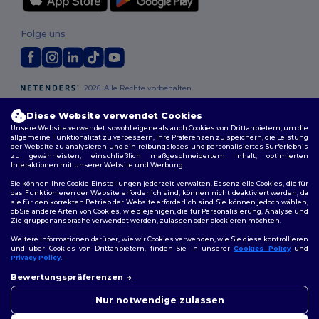
Folge uns
2026. Alle Rechte vorbehalten
Allgemeine Geschäftsbedingungen
|
Personalisierungsrichtlinien
|
Datenschutzbestimmungen
|
Cookie-Richtlinie
|
Site Map
Diese Website verwendet Cookies
Unsere Website verwendet sowohl eigene als auch Cookies von Drittanbietern, um die
allgemeine Funktionalität zu verbessern, Ihre Präferenzen zu speichern, die Leistung
der Website zu analysieren und ein reibungsloses und personalisiertes Surferlebnis
zu gewährleisten, einschließlich maßgeschneidertem Inhalt, optimierten
Interaktionen mit unserer Website und Werbung.
Sie können Ihre Cookie-Einstellungen jederzeit verwalten. Essenzielle Cookies, die für
das Funktionieren der Website erforderlich sind, können nicht deaktiviert werden, da
sie für den korrekten Betrieb der Website erforderlich sind. Sie können jedoch wählen,
ob Sie andere Arten von Cookies, wie diejenigen, die für Personalisierung, Analyse und
Zielgruppenansprache verwendet werden, zulassen oder blockieren möchten.
Weitere Informationen darüber, wie wir Cookies verwenden, wie Sie diese kontrollieren
und über Cookies von Drittanbietern, finden Sie in unserer
Cookies Policy
und
Privacy Policy
.
👋
Hallo
Bewertungspräferenzen
Wenn Sie Fragen oder
Bedenken haben, können Sie
Nur notwendige zulassen
uns jederzeit kontaktieren.
Unser Chatbot ist hier, um