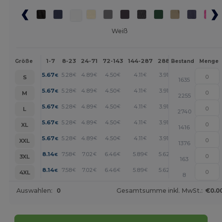
Weiß
1-7
8-23
24-71
72-143
144-287
288 +
Mehr
Größe
Bestand
Menge
+
5.67
5.28
4.89
4.50
4.11
3.91
€
€
€
€
€
€
S
1635
+
5.67
5.28
4.89
4.50
4.11
3.91
€
€
€
€
€
€
M
2255
+
5.67
5.28
4.89
4.50
4.11
3.91
€
€
€
€
€
€
L
2740
+
5.67
5.28
4.89
4.50
4.11
3.91
€
€
€
€
€
€
XL
1416
+
5.67
5.28
4.89
4.50
4.11
3.91
€
€
€
€
€
€
XXL
1376
+
8.14
7.58
7.02
6.46
5.89
5.62
€
€
€
€
€
€
3XL
163
+
8.14
7.58
7.02
6.46
5.89
5.62
€
€
€
€
€
€
4XL
8
Auswahlen:
0
Gesamtsumme inkl. MwSt.:
€0.0