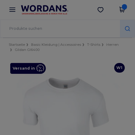
×
Wordans App
App holen
Bessere Preise in der App!
Startseite
Basic Kleidung | Accessoires
T-Shirts
Herren
Gildan GI6400
W1
Versand in