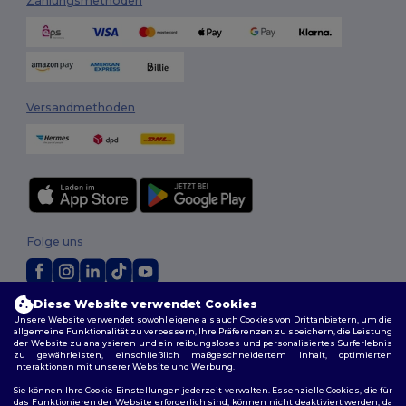
Zahlungsmethoden
Versandmethoden
Folge uns
Diese Website verwendet Cookies
2026. Alle Rechte vorbehalten
Unsere Website verwendet sowohl eigene als auch Cookies von Drittanbietern, um die
Allgemeine Geschäftsbedingungen
|
Personalisierungsrichtlinien
|
allgemeine Funktionalität zu verbessern, Ihre Präferenzen zu speichern, die Leistung
Datenschutzbestimmungen
|
Cookie-Richtlinie
|
Site Map
der Website zu analysieren und ein reibungsloses und personalisiertes Surferlebnis
zu gewährleisten, einschließlich maßgeschneidertem Inhalt, optimierten
Interaktionen mit unserer Website und Werbung.
Sie können Ihre Cookie-Einstellungen jederzeit verwalten. Essenzielle Cookies, die für
das Funktionieren der Website erforderlich sind, können nicht deaktiviert werden, da