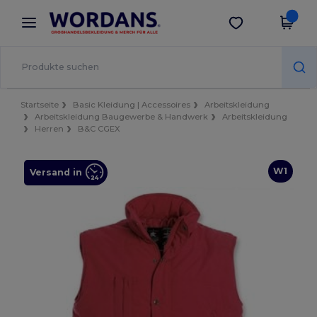
×
Wordans App
App holen
Bessere Preise in der App!
Startseite
Basic Kleidung | Accessoires
Arbeitskleidung
Arbeitskleidung Baugewerbe & Handwerk
Arbeitskleidung
Herren
B&C CGEX
W1
Versand in