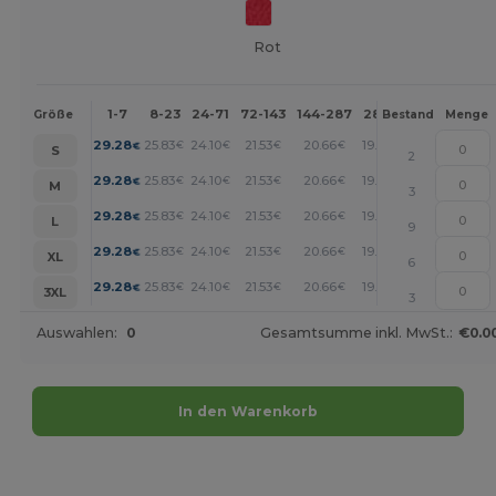
Rot
1-7
8-23
24-71
72-143
144-287
288 +
Mehr
Größe
Bestand
Menge
+
29.28
25.83
24.10
21.53
20.66
19.80
€
€
€
€
€
€
S
2
+
29.28
25.83
24.10
21.53
20.66
19.80
€
€
€
€
€
€
M
3
+
29.28
25.83
24.10
21.53
20.66
19.80
€
€
€
€
€
€
L
9
+
29.28
25.83
24.10
21.53
20.66
19.80
€
€
€
€
€
€
XL
6
+
29.28
25.83
24.10
21.53
20.66
19.80
€
€
€
€
€
€
3XL
3
Auswahlen:
0
Gesamtsumme inkl. MwSt.:
€0.0
In den Warenkorb
Jetzt konfigurieren!