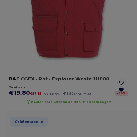
B&C
CGEX
- Rot
- Explorer Weste JU880
Bereits ab
€19.80
|
-
66
%
€57.85
inkl. MwSt
€16.50
ohne MwSt
Kostenloser Versand ab 99 € in diesem Lager!
Größentabelle