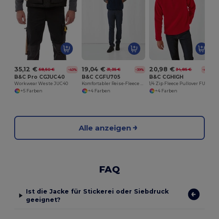
35,12 €
19,04 €
20,98 €
58,50 €
31,35 €
34,85 €
-40%
-39%
-40%
B&C Pro CGJUC40
B&C CGFU705
B&C CGHIGH
Workwear Weste JUC40
Komfortabler Reise-Fleece mit Reißverschlusstaschen
1/4 Zip Fleece Pullover FU704
+5 Farben
+4 Farben
+4 Farben
Alle anzeigen
FAQ
Ist die Jacke für Stickerei oder Siebdruck
geeignet?